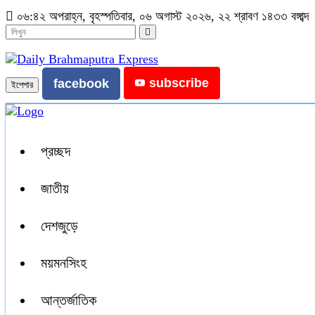
০৬:৪২ অপরাহ্ন, বৃহস্পতিবার, ০৬ অগাস্ট ২০২৬, ২২ শ্রাবণ ১৪৩৩ বঙ্গাব্দ
subscribe
facebook
ইপেপার
প্রচ্ছদ
জাতীয়
দেশজুড়ে
ময়মনসিংহ
আন্তর্জাতিক