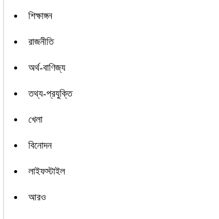
শিক্ষাঙ্গন
রাজনীতি
অর্থ-বাণিজ্য
তথ্য-প্রযুক্তি
খেলা
বিনোদন
লাইফস্টাইল
আরও