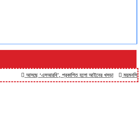
আসছে ‘এসআরবি’, প্রকাশিত হলো আইনের খসড়া
ময়মনসিংহের চর বিন