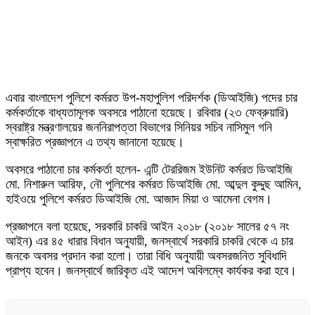
এবার বাংলাদেশ পুলিশে কর্মরত উপ-মহাপুলিশ পরিদর্শক (ডিআইজি) পদের চার
কর্মকর্তাকে বাধ্যতামূলক অবসরে পাঠানো হয়েছে। রবিবার (২৩ ফেব্রুয়ারি)
স্বরাষ্ট্র মন্ত্রণালয়ের জননিরাপত্তা বিভাগের সিনিয়র সচিব নাসিমুল গনি
স্বাক্ষরিত প্রজ্ঞাপনে এ তথ্য জানানো হয়েছে।
অবসরে পাঠানো চার কর্মকর্তা হলেন- এন্টি টেররিজম ইউনিট কর্মরত ডিআইজি
মো. নিশারুল আরিফ, নৌ পুলিশের কর্মরত ডিআইজি মো. আব্দুল কুদ্দুছ আমিন,
হাইওয়ে পুলিশে কর্মরত ডিআইজি মো. আজাদ মিয়া ও আমেনা বেগম।
প্রজ্ঞাপনে বলা হয়েছে, সরকারি চাকরি আইন ২০১৮ (২০১৮ সালের ৫৭ নং
আইন) এর ৪৫ ধারার বিধান অনুযায়ী, জনস্বার্থে সরকারি চাকরি থেকে এ চার
জনকে অবসর প্রদান করা হলো। তারা বিধি অনুযায়ী অবসরজনিত সুবিধাদি
প্রাপ্য হবেন। জনস্বার্থে জারিকৃত এই আদেশ অবিলম্বে কার্যকর করা হবে।