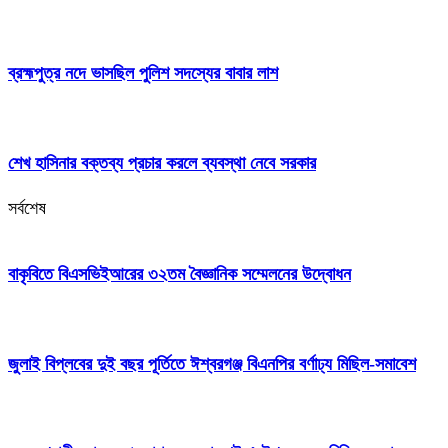
ব্রহ্মপুত্র নদে ভাসছিল পুলিশ সদস্যের বাবার লাশ
শেখ হাসিনার বক্তব্য প্রচার করলে ব্যবস্থা নেবে সরকার
সর্বশেষ
বাকৃবিতে বিএসভিইআরের ৩২তম বৈজ্ঞানিক সম্মেলনের উদ্বোধন
জুলাই বিপ্লবের দুই বছর পূর্তিতে ঈশ্বরগঞ্জ বিএনপির বর্ণাঢ্য মিছিল-সমাবেশ