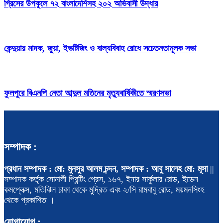
গ্রিসের উপকূলে ৭২ বাংলাদেশিসহ ২০২ অভিবাসী উদ্ধার
কেন্দুয়ায় মাদক, জুয়া, ইভটিজিং ও বাল্যবিবাহ রোধে সচেতনতামূলক সভা
ফুলপুরে বিএনপি নেতা আব্দুল মতিনের মৃত্যুবার্ষিকীতে স্মরণসভা
সম্পাদক :
প্রধান সম্পাদক : মো: মুনসুর আলম চন্দন, সম্পাদক : আবু সালেহ মো: মূসা
||
সম্পাদক কর্তৃক সোনালী প্রিন্টিং প্রেস, ১৬৭, ইনার সার্কুলার রোড, ইডেন
কমপ্লেক্স, মতিঝিল ঢাকা থেকে মুদ্রিত এবং ২/সি রামবাবু রোড, ময়মনসিংহ
থেকে প্রকাশিত ।
যোগাযোগ :