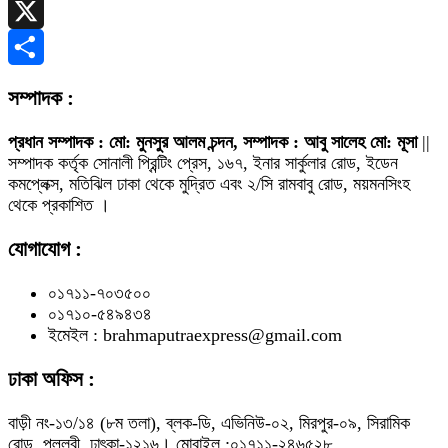
Telegram
X
Share
সম্পাদক :
প্রধান সম্পাদক : মো: মুনসুর আলম চন্দন, সম্পাদক : আবু সালেহ মো: মূসা
||
সম্পাদক কর্তৃক সোনালী প্রিন্টিং প্রেস, ১৬৭, ইনার সার্কুলার রোড, ইডেন
কমপ্লেক্স, মতিঝিল ঢাকা থেকে মুদ্রিত এবং ২/সি রামবাবু রোড, ময়মনসিংহ
থেকে প্রকাশিত ।
যোগাযোগ :
০১৭১১-৭০৩৫০০
০১৭১০-৫৪৯৪৩৪
ইমেইল : brahmaputraexpress@gmail.com
ঢাকা অফিস :
বাড়ী নং-১৩/১৪ (৮ম তলা), ব্লক-ডি, এভিনিউ-০২, মিরপুর-০৯, সিরামিক
রোড, পল্লবী, ঢাৎকা-১২১৬। মোবাইল :০১৭১১-২৪৬৫২৮