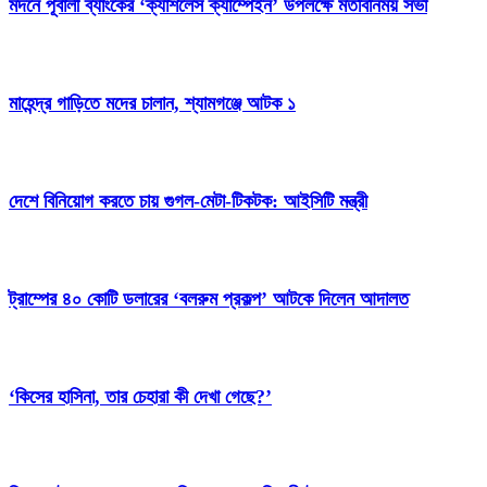
মদনে পূবালী ব্যাংকের ‘ক্যাশলেস ক্যাম্পেইন’ উপলক্ষে মতবিনিময় সভা
মাহেন্দ্র গাড়িতে মদের চালান, শ্যামগঞ্জে আটক ১
দেশে বিনিয়োগ করতে চায় গুগল-মেটা-টিকটক: আইসিটি মন্ত্রী
ট্রাম্পের ৪০ কোটি ডলারের ‘বলরুম প্রকল্প’ আটকে দিলেন আদালত
‘কিসের হাসিনা, তার চেহারা কী দেখা গেছে?’