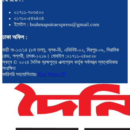
০১৭১১-৭০৩৫০০
০১৭১০-৫৪৯৪৩৪
ইমেইল : brahmaputraexpress@gmail.com
ঢাকা অফিস :
বাড়ী নং-১৩/১৪ (৮ম তলা), ব্লক-ডি, এভিনিউ-০২, মিরপুর-০৯, সিরামিক
রোড, পল্লবী, ঢাৎকা-১২১৬। মোবাইল :০১৭১১-২৪৬৫২৮
স্বত্ব © ২০২৪ দৈনিক ব্রহ্মপুত্র এক্সপ্রেস কর্তৃক সর্বসত্ত্ব স্বত্বাধিকার
সংরক্ষিত
কারিগরি সহযোগিতায়ঃ
Eco Verse IT