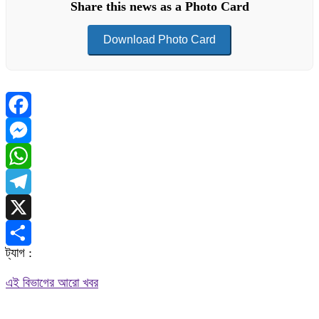
Share this news as a Photo Card
Download Photo Card
Facebook
Messenger
WhatsApp
Telegram
X
ট্যাগ :
Share
এই বিভাগের আরো খবর