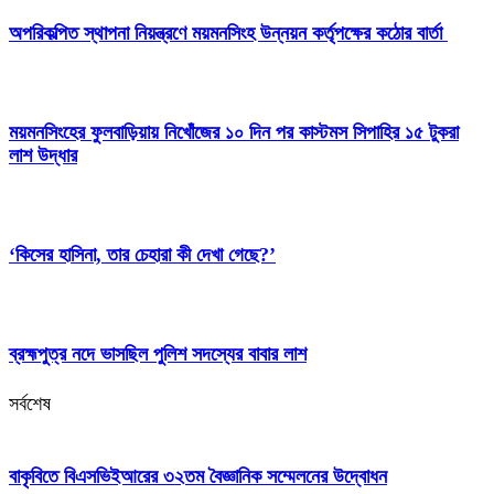
অপরিকল্পিত স্থাপনা নিয়ন্ত্রণে ময়মনসিংহ উন্নয়ন কর্তৃপক্ষের কঠোর বার্তা
ময়মনসিংহের ফুলবাড়িয়ায় নিখোঁজের ১০ দিন পর কাস্টমস সিপাহির ১৫ টুকরা
লাশ উদ্ধার
‘কিসের হাসিনা, তার চেহারা কী দেখা গেছে?’
ব্রহ্মপুত্র নদে ভাসছিল পুলিশ সদস্যের বাবার লাশ
সর্বশেষ
বাকৃবিতে বিএসভিইআরের ৩২তম বৈজ্ঞানিক সম্মেলনের উদ্বোধন