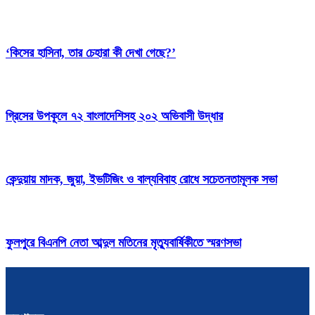
‘কিসের হাসিনা, তার চেহারা কী দেখা গেছে?’
গ্রিসের উপকূলে ৭২ বাংলাদেশিসহ ২০২ অভিবাসী উদ্ধার
কেন্দুয়ায় মাদক, জুয়া, ইভটিজিং ও বাল্যবিবাহ রোধে সচেতনতামূলক সভা
ফুলপুরে বিএনপি নেতা আব্দুল মতিনের মৃত্যুবার্ষিকীতে স্মরণসভা