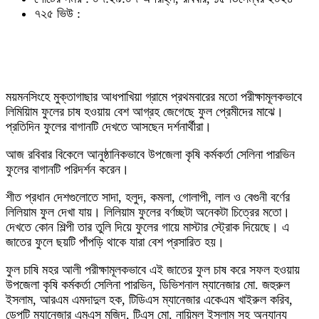
৭২৫ ভিউ :
ময়মনসিংহে মুক্তাগাছার আধপাখিয়া গ্রামে প্রথমবারের মতো পরীক্ষামূলকভাবে
লিমিয়িাম ফুলের চাষ হওয়ায় বেশ আগ্রহ জেগেছে ফুল প্রেমীদের মাঝে।
প্রতিদিন ফুলের বাগানটি দেখতে আসছেন দর্শনার্থীরা।
আজ রবিবার বিকেলে আনুষ্ঠানিকভাবে উপজেলা কৃষি কর্মকর্তা সেলিনা পারভিন
ফুলের বাগানটি পরিদর্শন করেন।
শীত প্রধান দেশগুলোতে সাদা, হলুদ, কমলা, গোলাপী, লাল ও বেগুনী বর্ণের
লিলিয়াম ফুল দেখা যায়। লিলিয়াম ফুলের বর্ণচ্ছটা অনেকটা চিত্রের মতো।
দেখতে কোন শিল্পী তার তুলি দিয়ে ফুলের গায়ে মাস্টার স্ট্রোক দিয়েছে। এ
জাতের ফুলে ছয়টি পাঁপড়ি থাকে যারা বেশ প্রসারিত হয়।
ফুল চাষি মহর আলী পরীক্ষামূলকভাবে এই জাতের ফুল চাষ করে সফল হওয়ায়
উপজেলা কৃষি কর্মকর্তা সেলিনা পারভিন, ডিভিশনাল ম্যানেজার মো. জহুরুল
ইসলাম, আরএম এমদাদুল হক, টিডিএস ম্যানেজার একেএম খাইরুল করিব,
ডেপুটি ম্যানেজার এমএস মজিদ, টিএস মো. নায়িমুল ইসলাম সহ অন্যান্য