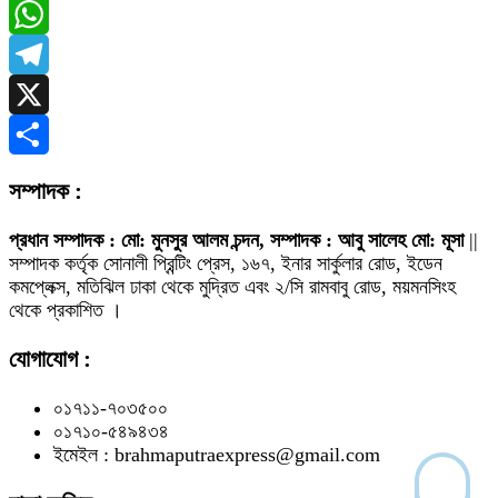
Messenger
WhatsApp
Telegram
X
Share
সম্পাদক :
প্রধান সম্পাদক : মো: মুনসুর আলম চন্দন, সম্পাদক : আবু সালেহ মো: মূসা
||
সম্পাদক কর্তৃক সোনালী প্রিন্টিং প্রেস, ১৬৭, ইনার সার্কুলার রোড, ইডেন
কমপ্লেক্স, মতিঝিল ঢাকা থেকে মুদ্রিত এবং ২/সি রামবাবু রোড, ময়মনসিংহ
থেকে প্রকাশিত ।
যোগাযোগ :
০১৭১১-৭০৩৫০০
০১৭১০-৫৪৯৪৩৪
ইমেইল : brahmaputraexpress@gmail.com