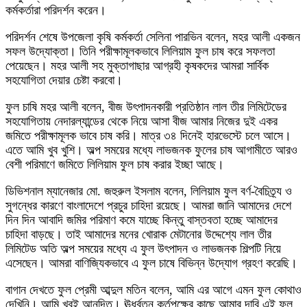
কর্মকর্তারা পরিদর্শন করেন।
পরিদর্শন শেষে উপজেলা কৃষি কর্মকর্তা সেলিনা পারভিন বলেন, মহর আলী একজন
সফল উদ্যোক্তা। তিনি পরীক্ষামূলকভাবে লিলিয়াম ফুল চাষ করে সফলতা
পেয়েছেন। মহর আলী সহ মুক্তাগাছার আগ্রহী কৃষকদের আমরা সার্বিক
সহযোগিতা দেয়ার চেষ্টা করবো।
ফুল চাষি মহর আলী বলেন, বীজ উৎপাদনকারী প্রতিষ্ঠান লাল তীর লিমিটেডের
সহযোগিতায় নেদারল্যান্ডের থেকে নিয়ে আসা বীজ আমার নিজের দুই একর
জমিতে পরীক্ষামূলক ভাবে চাষ করি। মাত্র ৩৪ দিনেই হারভেস্টে চলে আসে।
এতে আমি খুব খুশি। অল্প সময়ের মধ্যে লাভজনক ফুলের চাষ আগামীতে আরও
বেশী পরিমাণে জমিতে লিলিয়াম ফুল চাষ করার ইচ্ছা আছে।
ডিভিশনাল ম্যানেজার মো. জহুরুল ইসলাম বলেন, লিলিয়াম ফুল বর্ণ-বৈচিত্র্য ও
সুগন্ধের কারণে বাংলাদেশে প্রচুর চাহিদা রয়েছে। আমরা জানি আমাদের দেশে
দিন দিন আবাদি জমির পরিমাণ কমে যাচ্ছে কিন্তু বাস্তবতা হচ্ছে আমাদের
চাহিদা বাড়ছে। তাই আমাদের মনের খোরাক মেটানোর উদ্দেশ্যে লাল তীর
লিমিটেড অতি অল্প সময়ের মধ্যে এ ফুল উৎপাদন ও লাভজনক শিল্পটি নিয়ে
এসেছেন। আমরা বাণিজ্যিকভাবে এ ফুল চাষে বিভিন্ন উদ্যোগ গ্রহণ করেছি।
বাগান দেখতে ফুল প্রেমী আব্দুল মতিন বলেন, আমি এর আগে এমন ফুল কোথাও
দেখিনি। আমি খুবই আনন্দিত। ঊর্ধ্বতন কর্তৃপক্ষের কাছে আমার দাবি এই ফুল