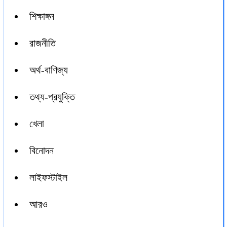
শিক্ষাঙ্গন
রাজনীতি
অর্থ-বাণিজ্য
তথ্য-প্রযুক্তি
খেলা
বিনোদন
লাইফস্টাইল
আরও