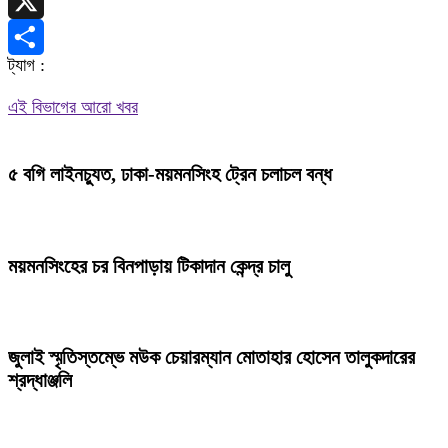
Telegram
X
ট্যাগ :
Share
এই বিভাগের আরো খবর
৫ বগি লাইনচ্যুত, ঢাকা-ময়মনসিংহ ট্রেন চলাচল বন্ধ
ময়মনসিংহের চর বিনপাড়ায় টিকাদান কেন্দ্র চালু
জুলাই স্মৃতিস্তম্ভে মউক চেয়ারম্যান মোতাহার হোসেন তালুকদারের
শ্রদ্ধাঞ্জলি