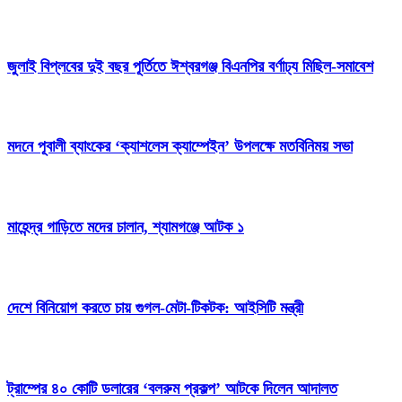
জুলাই বিপ্লবের দুই বছর পূর্তিতে ঈশ্বরগঞ্জ বিএনপির বর্ণাঢ্য মিছিল-সমাবেশ
মদনে পূবালী ব্যাংকের ‘ক্যাশলেস ক্যাম্পেইন’ উপলক্ষে মতবিনিময় সভা
মাহেন্দ্র গাড়িতে মদের চালান, শ্যামগঞ্জে আটক ১
দেশে বিনিয়োগ করতে চায় গুগল-মেটা-টিকটক: আইসিটি মন্ত্রী
ট্রাম্পের ৪০ কোটি ডলারের ‘বলরুম প্রকল্প’ আটকে দিলেন আদালত