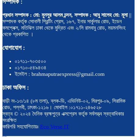
সম্পাদক :
প্রধান সম্পাদক : মো: মুনসুর আলম চন্দন, সম্পাদক : আবু সালেহ মো: মূসা
||
সম্পাদক কর্তৃক সোনালী প্রিন্টিং প্রেস, ১৬৭, ইনার সার্কুলার রোড, ইডেন
কমপ্লেক্স, মতিঝিল ঢাকা থেকে মুদ্রিত এবং ২/সি রামবাবু রোড, ময়মনসিংহ
থেকে প্রকাশিত ।
যোগাযোগ :
০১৭১১-৭০৩৫০০
০১৭১০-৫৪৯৪৩৪
ইমেইল : brahmaputraexpress@gmail.com
ঢাকা অফিস :
বাড়ী নং-১৩/১৪ (৮ম তলা), ব্লক-ডি, এভিনিউ-০২, মিরপুর-০৯, সিরামিক
রোড, পল্লবী, ঢাৎকা-১২১৬। মোবাইল :০১৭১১-২৪৬৫২৮
স্বত্ব © ২০২৪ দৈনিক ব্রহ্মপুত্র এক্সপ্রেস কর্তৃক সর্বসত্ত্ব স্বত্বাধিকার
সংরক্ষিত
কারিগরি সহযোগিতায়ঃ
Eco Verse IT