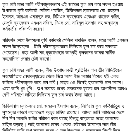
ফুল চাষি মহর আলী পরীক্ষামূলকভাবে এই জাতের ফুল চাষ করে সফল হওয়ায়
উপজেলা কৃষি কর্মকর্তা সেলিনা পারভিন, ডিভিশনাল ম্যানেজার মো. জহুরুল
ইসলাম, আরএম এমদাদুল হক, টিডিএস ম্যানেজার একেএম খাইরুল করিব,
ডেপুটি ম্যানেজার এমএস মজিদ, টিএস মো. নায়িমুল ইসলাম সহ অন্যান্য
কর্মকর্তারা পরিদর্শন করেন।
পরিদর্শন শেষে উপজেলা কৃষি কর্মকর্তা সেলিনা পারভিন বলেন, মহর আলী একজন
সফল উদ্যোক্তা। তিনি পরীক্ষামূলকভাবে লিলিয়াম ফুল চাষ করে সফলতা
পেয়েছেন। মহর আলী সহ মুক্তাগাছার আগ্রহী কৃষকদের আমরা সার্বিক
সহযোগিতা দেয়ার চেষ্টা করবো।
ফুল চাষি মহর আলী বলেন, বীজ উৎপাদনকারী প্রতিষ্ঠান লাল তীর লিমিটেডের
সহযোগিতায় নেদারল্যান্ডের থেকে নিয়ে আসা বীজ আমার নিজের দুই একর
জমিতে পরীক্ষামূলক ভাবে চাষ করি। মাত্র ৩৪ দিনেই হারভেস্টে চলে আসে।
এতে আমি খুব খুশি। অল্প সময়ের মধ্যে লাভজনক ফুলের চাষ আগামীতে আরও
বেশী পরিমাণে জমিতে লিলিয়াম ফুল চাষ করার ইচ্ছা আছে।
ডিভিশনাল ম্যানেজার মো. জহুরুল ইসলাম বলেন, লিলিয়াম ফুল বর্ণ-বৈচিত্র্য ও
সুগন্ধের কারণে বাংলাদেশে প্রচুর চাহিদা রয়েছে। আমরা জানি আমাদের দেশে
দিন দিন আবাদি জমির পরিমাণ কমে যাচ্ছে কিন্তু বাস্তবতা হচ্ছে আমাদের
চাহিদা বাড়ছে। তাই আমাদের মনের খোরাক মেটানোর উদ্দেশ্যে লাল তীর
লিমিটেড অতি অল্প সময়ের মধ্যে এ ফুল উৎপাদন ও লাভজনক শিল্পটি নিয়ে