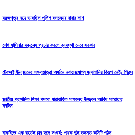
ব্রহ্মপুত্র নদে ভাসছিল পুলিশ সদস্যের বাবার লাশ
শেখ হাসিনার বক্তব্য প্রচার করলে ব্যবস্থা নেবে সরকার
টেকসই উন্নয়নের লক্ষ্যমাত্রা অর্জনে নবায়নযোগ্য জ্বালানির বিকল্প নেই: প্রিন্স
জাতীয় প্রাথমিক শিক্ষা পদকে ধারাবাহিক সাফল্যে উজ্জ্বল আবিদ সারোয়ার
ফাহিম
বাকৃবিতে এক রাতেই চার হলে সংঘর্ষ: পৃথক দুই তদন্ত কমিটি গঠন