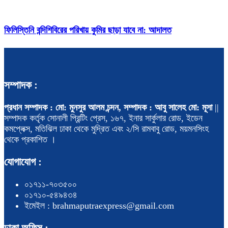
ফিলিস্তিনি বন্দিশিবিরের পরিখায় কুমির ছাড়া যাবে না: আদালত
সম্পাদক :
প্রধান সম্পাদক : মো: মুনসুর আলম চন্দন, সম্পাদক : আবু সালেহ মো: মূসা
||
সম্পাদক কর্তৃক সোনালী প্রিন্টিং প্রেস, ১৬৭, ইনার সার্কুলার রোড, ইডেন
কমপ্লেক্স, মতিঝিল ঢাকা থেকে মুদ্রিত এবং ২/সি রামবাবু রোড, ময়মনসিংহ
থেকে প্রকাশিত ।
যোগাযোগ :
০১৭১১-৭০৩৫০০
০১৭১০-৫৪৯৪৩৪
ইমেইল : brahmaputraexpress@gmail.com
ঢাকা অফিস :