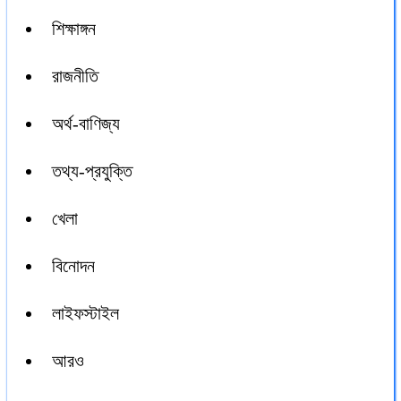
শিক্ষাঙ্গন
রাজনীতি
অর্থ-বাণিজ্য
তথ্য-প্রযুক্তি
খেলা
বিনোদন
লাইফস্টাইল
আরও