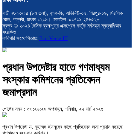
বাড়ী নং-১৩/১৪ (৮ম তলা), ব্লক-ডি, এভিনিউ-০২, মিরপুর-০৯, সিরামিক
রোড, পল্লবী, ঢাৎকা-১২১৬। মোবাইল :০১৭১১-২৪৬৫২৮
স্বত্ব © ২০২৪ দৈনিক ব্রহ্মপুত্র এক্সপ্রেস কর্তৃক সর্বসত্ত্ব স্বত্বাধিকার
সংরক্ষিত
কারিগরি সহযোগিতায়ঃ
Eco Verse IT
প্রধান উপদেষ্টার হাতে গণমাধ্যম
সংস্কার কমিশনের প্রতিবেদন
জমাপ্রদান
পোষ্টের সময় : ০৩:২৬:২৯ অপরাহ্ন, শনিবার, ২২ মার্চ ২০২৫
প্রধান উপদেষ্টা ড. মুহাম্মদ ইউনূসের কাছে প্রতিবেদন জমা প্রদান করেছে
গণমাধ্যম সংস্কার কমিশন।