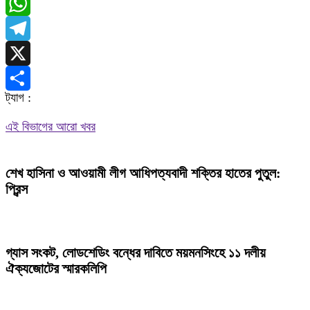
Messenger
WhatsApp
Telegram
X
ট্যাগ :
Share
এই বিভাগের আরো খবর
শেখ হাসিনা ও আওয়ামী লীগ আধিপত্যবাদী শক্তির হাতের পুতুল:
প্রিন্স
গ্যাস সংকট, লোডশেডিং বন্ধের দাবিতে ময়মনসিংহে ১১ দলীয়
ঐক্যজোটের স্মারকলিপি