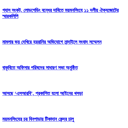
গ্যাস সংকট, লোডশেডিং বন্ধের দাবিতে ময়মনসিংহে ১১ দলীয় ঐক্যজোটের
স্মারকলিপি
মামলার ভয় দেখিয়ে হয়রানির অভিযোগে নান্দাইলে সংবাদ সম্মেলন
বাকৃবিতে অফিসার পরিষদের সাধারণ সভা অনুষ্ঠিত
আসছে ‘এসআরবি’, প্রকাশিত হলো আইনের খসড়া
ময়মনসিংহের চর বিনপাড়ায় টিকাদান কেন্দ্র চালু