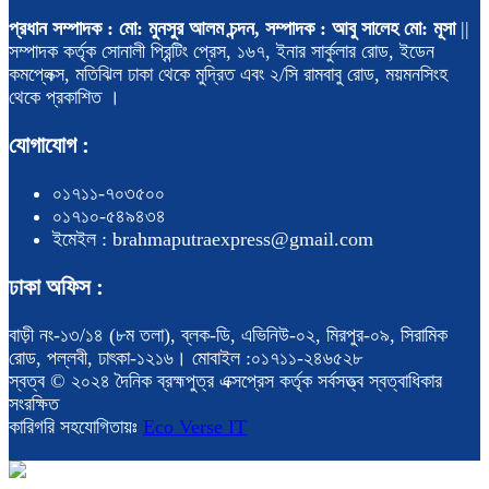
প্রধান সম্পাদক : মো: মুনসুর আলম চন্দন, সম্পাদক : আবু সালেহ মো: মূসা
||
সম্পাদক কর্তৃক সোনালী প্রিন্টিং প্রেস, ১৬৭, ইনার সার্কুলার রোড, ইডেন
কমপ্লেক্স, মতিঝিল ঢাকা থেকে মুদ্রিত এবং ২/সি রামবাবু রোড, ময়মনসিংহ
থেকে প্রকাশিত ।
যোগাযোগ :
০১৭১১-৭০৩৫০০
০১৭১০-৫৪৯৪৩৪
ইমেইল : brahmaputraexpress@gmail.com
ঢাকা অফিস :
বাড়ী নং-১৩/১৪ (৮ম তলা), ব্লক-ডি, এভিনিউ-০২, মিরপুর-০৯, সিরামিক
রোড, পল্লবী, ঢাৎকা-১২১৬। মোবাইল :০১৭১১-২৪৬৫২৮
স্বত্ব © ২০২৪ দৈনিক ব্রহ্মপুত্র এক্সপ্রেস কর্তৃক সর্বসত্ত্ব স্বত্বাধিকার
সংরক্ষিত
কারিগরি সহযোগিতায়ঃ
Eco Verse IT