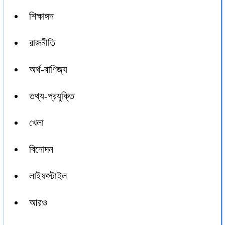
শিক্ষাঙ্গন
রাজনীতি
অর্থ-বাণিজ্য
তথ্য-প্রযুক্তি
খেলা
বিনোদন
লাইফস্টাইল
আরও