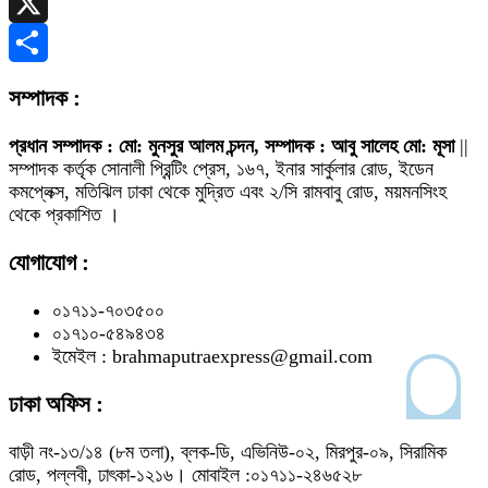
Telegram
X
Share
সম্পাদক :
প্রধান সম্পাদক : মো: মুনসুর আলম চন্দন, সম্পাদক : আবু সালেহ মো: মূসা
||
সম্পাদক কর্তৃক সোনালী প্রিন্টিং প্রেস, ১৬৭, ইনার সার্কুলার রোড, ইডেন
কমপ্লেক্স, মতিঝিল ঢাকা থেকে মুদ্রিত এবং ২/সি রামবাবু রোড, ময়মনসিংহ
থেকে প্রকাশিত ।
যোগাযোগ :
০১৭১১-৭০৩৫০০
০১৭১০-৫৪৯৪৩৪
ইমেইল : brahmaputraexpress@gmail.com
ঢাকা অফিস :
বাড়ী নং-১৩/১৪ (৮ম তলা), ব্লক-ডি, এভিনিউ-০২, মিরপুর-০৯, সিরামিক
রোড, পল্লবী, ঢাৎকা-১২১৬। মোবাইল :০১৭১১-২৪৬৫২৮