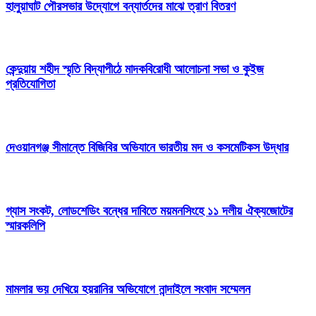
হালুয়াঘাট পৌরসভার উদ্যোগে বন্যার্তদের মাঝে ত্রাণ বিতরণ
কেন্দুয়ায় শহীদ স্মৃতি বিদ্যাপীঠে মাদকবিরোধী আলোচনা সভা ও কুইজ
প্রতিযোগিতা
দেওয়ানগঞ্জ সীমান্তে বিজিবির অভিযানে ভারতীয় মদ ও কসমেটিকস উদ্ধার
গ্যাস সংকট, লোডশেডিং বন্ধের দাবিতে ময়মনসিংহে ১১ দলীয় ঐক্যজোটের
স্মারকলিপি
মামলার ভয় দেখিয়ে হয়রানির অভিযোগে নান্দাইলে সংবাদ সম্মেলন