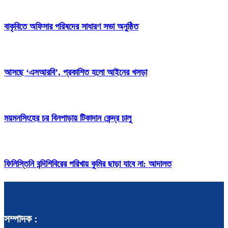
বাকৃবিতে অফিসার পরিষদের সাধারণ সভা অনুষ্ঠিত
আসছে ‘এসআরবি’, প্রকাশিত হলো আইনের খসড়া
ময়মনসিংহের চর বিনপাড়ায় টিকাদান কেন্দ্র চালু
ফিলিস্তিনি বন্দিশিবিরের পরিখায় কুমির ছাড়া যাবে না: আদালত
সম্পাদক :