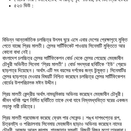
৫২৩ ভিউ :
বিভিন্ন আন্তর্জাতিক চলচ্চিত্র উৎসব ঘুরে এসে এবার দেশের প্রেক্ষাগৃহে মুক্তি
পেতে যাচ্ছে প্রিয় মালতী। সেন্সর সার্টিফিকেট পাওয়ায় সিনেমাটি মুক্তিতে আর
কোনো বাধা নেই।
বাংলাদেশ চলচ্চিত্র সেন্সর সার্টিফিকেশন বোর্ড থেকে সেন্সর পেয়েছে মেহজাবীন
চৌধুরী অভিনীত সিনেমা ‘প্রিয় মালতী’। বোর্ড সদস্যরা ছবিটিকে ‘ইউ’ গ্রেডে
ছাড়পত্র দিয়েছেন। অর্থাৎ এটি সব বয়সের দর্শকের জন্য উন্মুক্ত। সিনেমাটির
সেন্সর ছাড়পত্র দেওয়ার বিষয়টি নিশ্চিত করেছেন চলচ্চিত্র সেন্সর সার্টিফিকেশন
বোর্ডের উপপরিচালক মঈন উদ্দীন।
প্রিয় মালতী কেন্দ্রীয় অর্থাৎ নামভূমিকায় অভিনয় করেছেন মেহজাবীন চৌধুরী।
জীবন ঘনিষ্ঠ গল্পে নির্মিত ছবিটিতে তাকে দেখা যাবে নিম্নমধ্যবিত্ত ঘরের একজন
লড়াকু নারী চরিত্রে।
প্রিয় মালতী প্রযোজনা করেছে ফ্রেম পার সেকেন্ড। শঙ্খ দাশগুপ্তের গল্প,
চিত্রনাট্য ও পরিচালনায় সিনেমায় মেহজাবীন ছাড়াও অভিনয় করেছেন নাদের
চৌধুরী, আজাদ আবুল কালাম, শাহজাহান সম্রাট, রিজভী রিজুর মতো তারকারা।