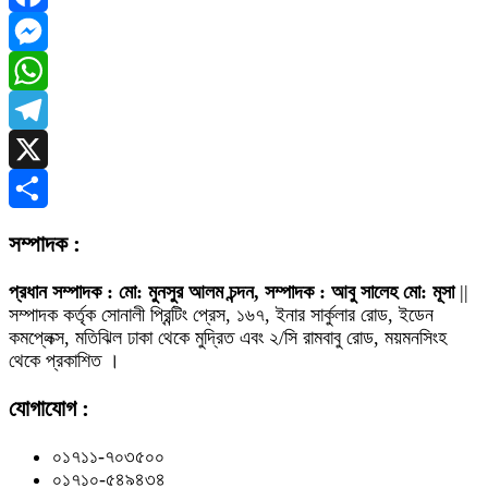
Facebook
Messenger
WhatsApp
Telegram
X
Share
সম্পাদক :
প্রধান সম্পাদক : মো: মুনসুর আলম চন্দন, সম্পাদক : আবু সালেহ মো: মূসা
||
সম্পাদক কর্তৃক সোনালী প্রিন্টিং প্রেস, ১৬৭, ইনার সার্কুলার রোড, ইডেন
কমপ্লেক্স, মতিঝিল ঢাকা থেকে মুদ্রিত এবং ২/সি রামবাবু রোড, ময়মনসিংহ
থেকে প্রকাশিত ।
যোগাযোগ :
০১৭১১-৭০৩৫০০
০১৭১০-৫৪৯৪৩৪