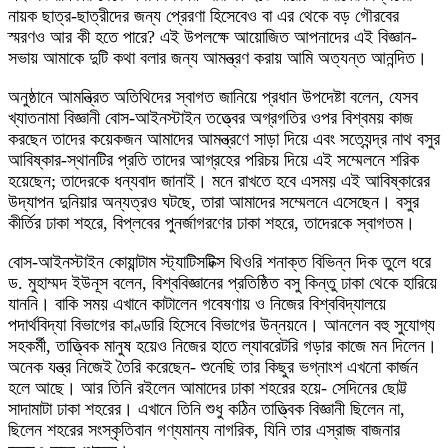
নায়ক ছাত্র-ছাত্রীদের জন্য প্রেরণা হিসেবেও বা এর থেকে বড় গৌরবের
স্মরণও আর কী হতে পারে? এই উপলক্ষে আয়োজিত আপনাদের এই বিজ্ঞান-
সভায় আমাকে দুটি কথা বলার জন্য আমন্ত্রণ করায় আমি অত্যন্ত আনন্দিত।
অনুষ্ঠানে আমন্ত্রিত অতিথিদের স্বাগত জানিয়ে প্রধান উপদেষ্টা বলেন, যেসব
খ্যাতনামা বিজ্ঞানী বোস-আইনস্টাইন তত্ত্বের অগ্রগতির ওপর বিশ্বময় কাজ
করছেন তাদের কয়েকজন আমাদের আমন্ত্রণে সাড়া দিয়ে এবং সত্যেন্দ্র নাথ বসুর
আবিষ্কার-স্থানটির প্রতি তাদের আগ্রহের পরিচয় দিয়ে এই সম্মেলনে শরিক
হয়েছেন; তাদেরকে ধন্যবাদ জানাই। মনে রাখতে হবে এসময় এই আবিষ্কারের
উদ্‌যাপন দুনিয়ার অন্যত্রও ঘটছে, তারা আমাদের সম্মেলনে এসেছেন। বসুর
কীর্তির ঢাকা শহরে, বিপ্লবের পুনর্জাগরণের ঢাকা শহরে, তাদেরকে স্বাগতম।
বোস-আইনস্টাইন কোয়ান্টাম স্ট্যাটিসটিক্স থিওরি শনাক্ত বিভিন্ন দিক তুলে ধরে
ড. মুহাম্মদ ইউনূস বলেন, বিশ্ববিজ্ঞানের প্রতিষ্ঠিত বসু কিন্তু ঢাকা থেকে হারিয়ে
যাননি। বাকি সময় এখানে কাটালেন গবেষণায় ও নিজের বিশ্ববিদ্যালয়ে
পদার্থবিদ্যা বিভাগের কাণ্ডারি হিসেবে বিভাগের উন্নয়নে। আনলেন বহু সুযোগ্য
সহকর্মী, তাত্ত্বিক মানুষ হয়েও নিজের হাতে ল্যাবরেটরি গড়ার কাজে মন দিলেন।
অনেক যন্ত্র নিজেই তৈরি করেছেন- শুনেছি তার কিছুর ভগ্নাংশ এখনো কার্জন
হলে আছে। আর তিনি রইলেন আমাদের ঢাকা শহরের হয়ে- সেদিনের ছোট্ট
সাদামাটা ঢাকা শহরের। এখানে তিনি শুধু কঠিন তাত্ত্বিক বিজ্ঞানী ছিলেন না,
ছিলেন শহরের সংস্কৃতিবান গণ্যমান্য নাগরিক, যিনি তার এস্রাজ বাজনার