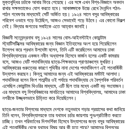
মুক্তবুদ্ধির চর্চাকে আবার ফিরে পেয়েছে। এর সঙ্গে এখন বিশ্ব-বিজ্ঞানে অবদান
রাখার সক্ষমতাকেও যোগ করতে হবে। আকাঙ্ক্ষাকে উচ্চে রেখে দৈনন্দিন পঠন-
পাঠন গবেষণার মাধ্যমেই সেটি অর্জিত হয়। ১৯২৪ সালে বসুর আবিষ্কারের
পরিবেশ ওভাবে গড়ে উঠেছিল, আজও সেভাবেই গড়ে উঠবে। এর কোনো বিকল্প
নেই। বিদ্যার জগতের সবাইকে এতে আহ্বান জানাই।
বিজ্ঞানী সত্যেন্দ্রনাথ বসু ১৯২৪ সালের বোস-আইনস্টাইন কোয়ান্টাম
স্ট্যাটিসটিক্সের আবিষ্কারের জন্য বিজ্ঞান ইতিহাসের অংশ হয়ে গিয়েছিলেন
উল্লেখ করে প্রধান উপদেষ্টা বলেন, তিনি এটি করেছিলেন আমাদের ঢাকা
বিশ্ববিদ্যালয়ের একজন নবীন অধ্যাপক হিসেবে কার্জন হলের একটি কামরায়
বসে, আজও যেটি পদার্থবিদ্যার ছাত্র-শিক্ষকদের প্রাণচাঞ্চল্যে মুখরিত।
আবিষ্কারের গুরুত্বের কারণে পৃথিবীর নানা দেশের পদার্থবিদগণ এই শতবার্ষিকী
উদ্‌যাপন করছেন। কিন্তু আমাদের জন্য এই আবিষ্কারের মর্মটাই আলাদা।
পদার্থবিদরা বলেন বিংশ শতাব্দীর ওই পর্যায়ে পদার্থবিদ্যায় যে বৈপ্লবিক পরিবর্তন
এসেছিল কোয়ান্টাম থিওরির মাধ্যমে, এটি ছিল তার মধ্যে একটি বড় সংযোজন।
এর মাধ্যমে বসু বিশ্ববিজ্ঞানের মানচিত্রে আমাদের বিশ্ববিদ্যালয়, আমাদের ঢাকা
নগরীকে উজ্জ্বলভাবে চিহ্নিত করে দিয়েছিলেন।
ছাত্র-জনতার বিপ্লবের মাধ্যমে দেশকে নতুনভাবে গড়ার প্রয়াসের কথা জানিয়ে
তিনি বলেন, বিশ্ববিদ্যালয়কে তার যথাযথ চর্চার জায়গায় পুনঃপ্রতিষ্ঠিত করতে
চাচ্ছি। তখন পরিবর্তনের দিগদর্শিকা হিসেবে উদ্‌যাপনের জন্য বসুর আবিষ্কারের
এই শতবার্ষিকীর থেকে যথাযথ বিষয় আর কী হতে পারে? আমাদের বিপ্লবের