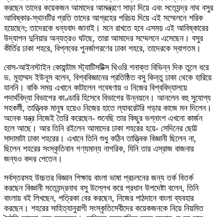
করছেন তাদের কয়েকজন আমাদের আমন্ত্রণে সাড়া দিয়ে এবং সত্যেন্দ্র নাথ বসুর
আবিষ্কার-স্থানটির প্রতি তাদের আগ্রহের পরিচয় দিয়ে এই সম্মেলনে শরিক
হয়েছেন; তাদেরকে ধন্যবাদ জানাই। মনে রাখতে হবে এসময় এই আবিষ্কারের
উদ্‌যাপন দুনিয়ার অন্যত্রও ঘটছে, তারা আমাদের সম্মেলনে এসেছেন। বসুর
কীর্তির ঢাকা শহরে, বিপ্লবের পুনর্জাগরণের ঢাকা শহরে, তাদেরকে স্বাগতম।
বোস-আইনস্টাইন কোয়ান্টাম স্ট্যাটিসটিক্স থিওরি শনাক্ত বিভিন্ন দিক তুলে ধরে
ড. মুহাম্মদ ইউনূস বলেন, বিশ্ববিজ্ঞানের প্রতিষ্ঠিত বসু কিন্তু ঢাকা থেকে হারিয়ে
যাননি। বাকি সময় এখানে কাটালেন গবেষণায় ও নিজের বিশ্ববিদ্যালয়ে
পদার্থবিদ্যা বিভাগের কাণ্ডারি হিসেবে বিভাগের উন্নয়নে। আনলেন বহু সুযোগ্য
সহকর্মী, তাত্ত্বিক মানুষ হয়েও নিজের হাতে ল্যাবরেটরি গড়ার কাজে মন দিলেন।
অনেক যন্ত্র নিজেই তৈরি করেছেন- শুনেছি তার কিছুর ভগ্নাংশ এখনো কার্জন
হলে আছে। আর তিনি রইলেন আমাদের ঢাকা শহরের হয়ে- সেদিনের ছোট্ট
সাদামাটা ঢাকা শহরের। এখানে তিনি শুধু কঠিন তাত্ত্বিক বিজ্ঞানী ছিলেন না,
ছিলেন শহরের সংস্কৃতিবান গণ্যমান্য নাগরিক, যিনি তার এস্রাজ বাজনার
জন্যও কদর পেতেন।
সর্বস্তরসহ উচ্চতর বিজ্ঞান শিক্ষায় বাংলা ভাষা প্রচলনের জন্য তর্ক বিতর্ক
করছেন বিজ্ঞানী সত্যেন্দ্রনাথ বসু উল্লেখ করে প্রধান উপদেষ্টা বলেন, তিনি
বাংলায় বই লিখছেন, পত্রিকা বের করছেন, নিজের পাঠদানে বাংলা ব্যবহার
করছেন। শহরের সাহিত্যানুরাগী সংস্কৃতিসেবীদের কয়েকজনকে নিয়ে নিয়মিত