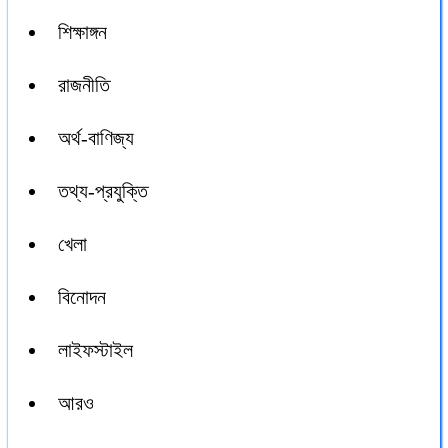
শিক্ষাঙ্গন
রাজনীতি
অর্থ-বাণিজ্য
তথ্য-প্রযুক্তি
খেলা
বিনোদন
লাইফস্টাইল
আরও