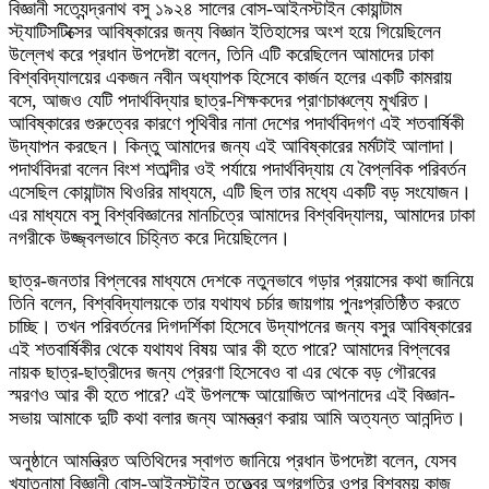
বিজ্ঞানী সত্যেন্দ্রনাথ বসু ১৯২৪ সালের বোস-আইনস্টাইন কোয়ান্টাম
স্ট্যাটিসটিক্সের আবিষ্কারের জন্য বিজ্ঞান ইতিহাসের অংশ হয়ে গিয়েছিলেন
উল্লেখ করে প্রধান উপদেষ্টা বলেন, তিনি এটি করেছিলেন আমাদের ঢাকা
বিশ্ববিদ্যালয়ের একজন নবীন অধ্যাপক হিসেবে কার্জন হলের একটি কামরায়
বসে, আজও যেটি পদার্থবিদ্যার ছাত্র-শিক্ষকদের প্রাণচাঞ্চল্যে মুখরিত।
আবিষ্কারের গুরুত্বের কারণে পৃথিবীর নানা দেশের পদার্থবিদগণ এই শতবার্ষিকী
উদ্‌যাপন করছেন। কিন্তু আমাদের জন্য এই আবিষ্কারের মর্মটাই আলাদা।
পদার্থবিদরা বলেন বিংশ শতাব্দীর ওই পর্যায়ে পদার্থবিদ্যায় যে বৈপ্লবিক পরিবর্তন
এসেছিল কোয়ান্টাম থিওরির মাধ্যমে, এটি ছিল তার মধ্যে একটি বড় সংযোজন।
এর মাধ্যমে বসু বিশ্ববিজ্ঞানের মানচিত্রে আমাদের বিশ্ববিদ্যালয়, আমাদের ঢাকা
নগরীকে উজ্জ্বলভাবে চিহ্নিত করে দিয়েছিলেন।
ছাত্র-জনতার বিপ্লবের মাধ্যমে দেশকে নতুনভাবে গড়ার প্রয়াসের কথা জানিয়ে
তিনি বলেন, বিশ্ববিদ্যালয়কে তার যথাযথ চর্চার জায়গায় পুনঃপ্রতিষ্ঠিত করতে
চাচ্ছি। তখন পরিবর্তনের দিগদর্শিকা হিসেবে উদ্‌যাপনের জন্য বসুর আবিষ্কারের
এই শতবার্ষিকীর থেকে যথাযথ বিষয় আর কী হতে পারে? আমাদের বিপ্লবের
নায়ক ছাত্র-ছাত্রীদের জন্য প্রেরণা হিসেবেও বা এর থেকে বড় গৌরবের
স্মরণও আর কী হতে পারে? এই উপলক্ষে আয়োজিত আপনাদের এই বিজ্ঞান-
সভায় আমাকে দুটি কথা বলার জন্য আমন্ত্রণ করায় আমি অত্যন্ত আনন্দিত।
অনুষ্ঠানে আমন্ত্রিত অতিথিদের স্বাগত জানিয়ে প্রধান উপদেষ্টা বলেন, যেসব
খ্যাতনামা বিজ্ঞানী বোস-আইনস্টাইন তত্ত্বের অগ্রগতির ওপর বিশ্বময় কাজ