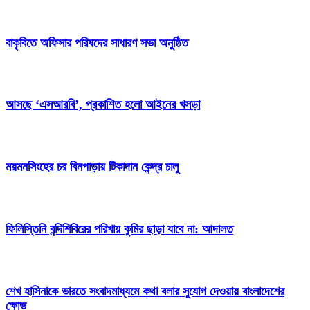
বাকৃবিতে অফিসার পরিষদের সাধারণ সভা অনুষ্ঠিত
আসছে ‘এসআরবি’, প্রকাশিত হলো আইনের খসড়া
ময়মনসিংহের চর বিনপাড়ায় টিকাদান কেন্দ্র চালু
ফিলিস্তিনি বন্দিশিবিরের পরিখায় কুমির ছাড়া যাবে না: আদালত
শেখ হাসিনাকে ভারতে সংবাদমাধ্যমে কথা বলার সুযোগ দেওয়ায় বাংলাদেশের
ক্ষোভ