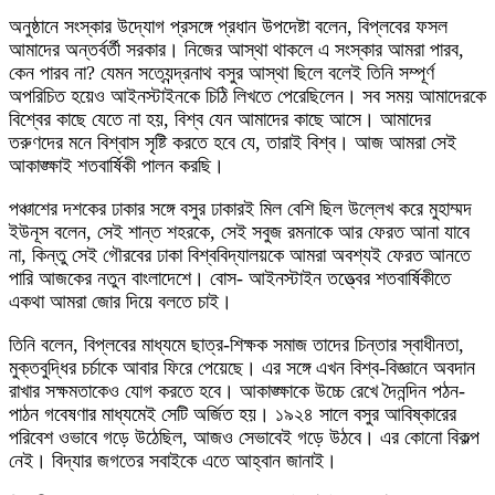
অনুষ্ঠানে সংস্কার উদ্যোগ প্রসঙ্গে প্রধান উপদেষ্টা বলেন, বিপ্লবের ফসল
আমাদের অন্তর্বর্তী সরকার। নিজের আস্থা থাকলে এ সংস্কার আমরা পারব,
কেন পারব না? যেমন সত্যেন্দ্রনাথ বসুর আস্থা ছিলে বলেই তিনি সম্পূর্ণ
অপরিচিত হয়েও আইনস্টাইনকে চিঠি লিখতে পেরেছিলেন। সব সময় আমাদেরকে
বিশ্বের কাছে যেতে না হয়, বিশ্ব যেন আমাদের কাছে আসে। আমাদের
তরুণদের মনে বিশ্বাস সৃষ্টি করতে হবে যে, তারাই বিশ্ব। আজ আমরা সেই
আকাঙ্ক্ষাই শতবার্ষিকী পালন করছি।
পঞ্চাশের দশকের ঢাকার সঙ্গে বসুর ঢাকারই মিল বেশি ছিল উল্লেখ করে মুহাম্মদ
ইউনূস বলেন, সেই শান্ত শহরকে, সেই সবুজ রমনাকে আর ফেরত আনা যাবে
না, কিন্তু সেই গৌরবের ঢাকা বিশ্ববিদ্যালয়কে আমরা অবশ্যই ফেরত আনতে
পারি আজকের নতুন বাংলাদেশে। বোস- আইনস্টাইন তত্ত্বের শতবার্ষিকীতে
একথা আমরা জোর দিয়ে বলতে চাই।
তিনি বলেন, বিপ্লবের মাধ্যমে ছাত্র-শিক্ষক সমাজ তাদের চিন্তার স্বাধীনতা,
মুক্তবুদ্ধির চর্চাকে আবার ফিরে পেয়েছে। এর সঙ্গে এখন বিশ্ব-বিজ্ঞানে অবদান
রাখার সক্ষমতাকেও যোগ করতে হবে। আকাঙ্ক্ষাকে উচ্চে রেখে দৈনন্দিন পঠন-
পাঠন গবেষণার মাধ্যমেই সেটি অর্জিত হয়। ১৯২৪ সালে বসুর আবিষ্কারের
পরিবেশ ওভাবে গড়ে উঠেছিল, আজও সেভাবেই গড়ে উঠবে। এর কোনো বিকল্প
নেই। বিদ্যার জগতের সবাইকে এতে আহ্বান জানাই।