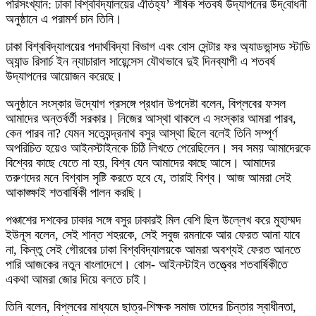
পরিসংখ্যান: ঢাকা বিশ্ববিদ্যালয়ের ঐতিহ্য’ শীর্ষক শতবর্ষ উদ্‌যাপনের উদ্‌বোধনী
অনুষ্ঠানে এ পরামর্শ চান তিনি।
ঢাকা বিশ্ববিদ্যালয়ের পদার্থবিদ্যা বিভাগ এবং বোস সেন্টার ফর অ্যাডভান্সড স্টাডি
অ্যান্ড রিসার্চ ইন ন্যাচারাল সায়েন্সেস যৌথভাবে দুই দিনব্যাপী এ শতবর্ষ
উদ্‌যাপনের আয়োজন করেছে।
অনুষ্ঠানে সংস্কার উদ্যোগ প্রসঙ্গে প্রধান উপদেষ্টা বলেন, বিপ্লবের ফসল
আমাদের অন্তর্বর্তী সরকার। নিজের আস্থা থাকলে এ সংস্কার আমরা পারব,
কেন পারব না? যেমন সত্যেন্দ্রনাথ বসুর আস্থা ছিলে বলেই তিনি সম্পূর্ণ
অপরিচিত হয়েও আইনস্টাইনকে চিঠি লিখতে পেরেছিলেন। সব সময় আমাদেরকে
বিশ্বের কাছে যেতে না হয়, বিশ্ব যেন আমাদের কাছে আসে। আমাদের
তরুণদের মনে বিশ্বাস সৃষ্টি করতে হবে যে, তারাই বিশ্ব। আজ আমরা সেই
আকাঙ্ক্ষাই শতবার্ষিকী পালন করছি।
পঞ্চাশের দশকের ঢাকার সঙ্গে বসুর ঢাকারই মিল বেশি ছিল উল্লেখ করে মুহাম্মদ
ইউনূস বলেন, সেই শান্ত শহরকে, সেই সবুজ রমনাকে আর ফেরত আনা যাবে
না, কিন্তু সেই গৌরবের ঢাকা বিশ্ববিদ্যালয়কে আমরা অবশ্যই ফেরত আনতে
পারি আজকের নতুন বাংলাদেশে। বোস- আইনস্টাইন তত্ত্বের শতবার্ষিকীতে
একথা আমরা জোর দিয়ে বলতে চাই।
তিনি বলেন, বিপ্লবের মাধ্যমে ছাত্র-শিক্ষক সমাজ তাদের চিন্তার স্বাধীনতা,