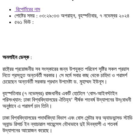
রিপোর্টারের নাম
পোষ্টের সময় : ০৩:২৯:৩৩ অপরাহ্ন, বৃহস্পতিবার, ৭ নভেম্বর ২০২৪
৫৬১ ভিউ :
অনলাইন ডেস্ক
:
রাষ্ট্রের প্রয়োজনীয় সব সংস্কারের জন্য উপযুক্ত পরিবেশ সৃষ্টির সকল প্রয়াস
নিতে প্রস্তুত অন্তর্বর্তী সরকার। সে মর্মে সবার কাছ থেকে চাহিদা ও পরামর্শ
চেয়েছেন অন্তর্বর্তী সরকার প্রধান উপদেষ্টা ড. মুহাম্মদ ইউনূস।
বৃহস্পতিবার (৭ নভেম্বর) রাজধানীর একটি হোটেলে ‘বোস-আইনস্টাইন
পরিসংখ্যান: ঢাকা বিশ্ববিদ্যালয়ের ঐতিহ্য’ শীর্ষক শতবর্ষ উদ্‌যাপনের উদ্‌বোধনী
অনুষ্ঠানে এ পরামর্শ চান তিনি।
ঢাকা বিশ্ববিদ্যালয়ের পদার্থবিদ্যা বিভাগ এবং বোস সেন্টার ফর অ্যাডভান্সড স্টাডি
অ্যান্ড রিসার্চ ইন ন্যাচারাল সায়েন্সেস যৌথভাবে দুই দিনব্যাপী এ শতবর্ষ
উদ্‌যাপনের আয়োজন করেছে।