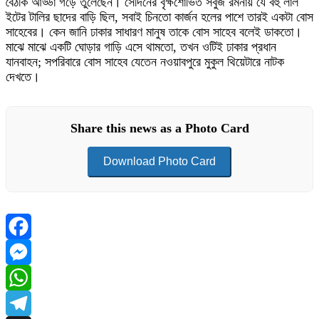
বৈঠকি আড্ডা গড়ে তুলেছেন। সেদিনের বৃক্ষশোভিত সবুজ রমনায় যে বহু লাল
ইটের টালির ছাদের বাড়ি ছিল, সবাই চিনতো কার্জন হলের পাশে তারই একটা বোস
সাহেবের। কেন জানি ঢাকার সাধারণ মানুষ তাকে বোস সাহেব বলেই ডাকতো।
মাঝে মাঝে একটি ঘোড়ার গাড়ি এসে থামতো, তখন ওটিই ঢাকার প্রধান
যানবাহন; সপরিবারে বোস সাহেব যেতেন নওয়াবপুরে মুকুল থিয়েটারে নাটক
দেখতে।
Share this news as a Photo Card
Download Photo Card
Facebook
Messenger
WhatsApp