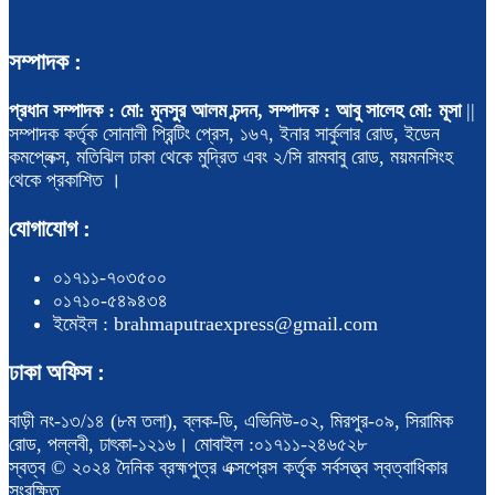
সম্পাদক :
প্রধান সম্পাদক : মো: মুনসুর আলম চন্দন, সম্পাদক : আবু সালেহ মো: মূসা
||
সম্পাদক কর্তৃক সোনালী প্রিন্টিং প্রেস, ১৬৭, ইনার সার্কুলার রোড, ইডেন
কমপ্লেক্স, মতিঝিল ঢাকা থেকে মুদ্রিত এবং ২/সি রামবাবু রোড, ময়মনসিংহ
থেকে প্রকাশিত ।
যোগাযোগ :
০১৭১১-৭০৩৫০০
০১৭১০-৫৪৯৪৩৪
ইমেইল : brahmaputraexpress@gmail.com
ঢাকা অফিস :
বাড়ী নং-১৩/১৪ (৮ম তলা), ব্লক-ডি, এভিনিউ-০২, মিরপুর-০৯, সিরামিক
রোড, পল্লবী, ঢাৎকা-১২১৬। মোবাইল :০১৭১১-২৪৬৫২৮
স্বত্ব © ২০২৪ দৈনিক ব্রহ্মপুত্র এক্সপ্রেস কর্তৃক সর্বসত্ত্ব স্বত্বাধিকার
সংরক্ষিত