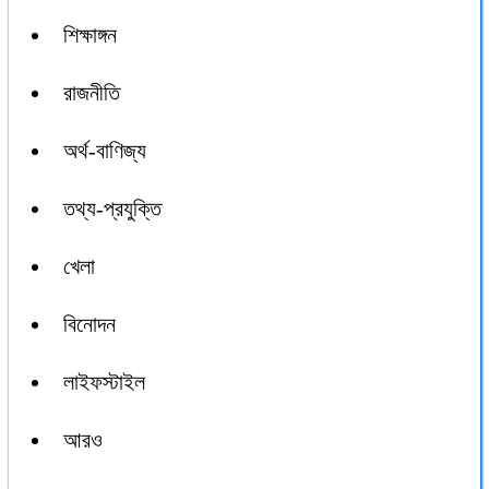
শিক্ষাঙ্গন
রাজনীতি
অর্থ-বাণিজ্য
তথ্য-প্রযুক্তি
খেলা
বিনোদন
লাইফস্টাইল
আরও