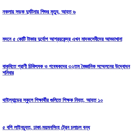
নকলায় সড়ক দুর্ঘটনায় শিশুর মৃত্যু, আহত ৬
মদনে ৫ কোটি টাকার দুর্যোগ আশ্রয়কেন্দ্র এখন মাদকসেবীদের আড্ডাখানা
বাকৃবিতে প্রাণী চিকিৎসক ও গবেষকদের ৩২তম বৈজ্ঞানিক সম্মেলনের উদ্বোধন
শনিবার
থাইল্যান্ডের স্কুলে শিক্ষার্থীর গুলিতে শিক্ষক নিহত, আহত ১০
৫ বগি লাইনচ্যুত, ঢাকা-ময়মনসিংহ ট্রেন চলাচল বন্ধ