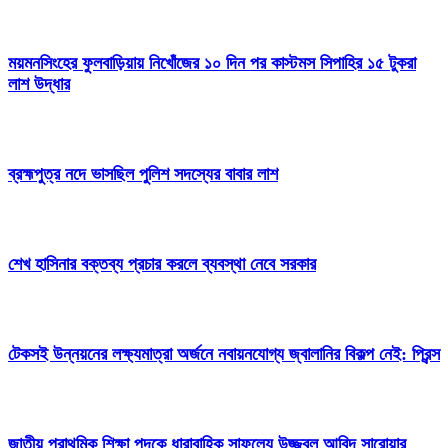
ময়মনসিংহের ফুলবাড়িয়ায় নিখোঁজের ১০ দিন পর কাস্টমস সিপাহির ১৫ টুকরা
লাশ উদ্ধার
ব্রহ্মপুত্র নদে ভাসছিল পুলিশ সদস্যের বাবার লাশ
শেখ হাসিনার বক্তব্য প্রচার করলে ব্যবস্থা নেবে সরকার
টেকসই উন্নয়নের লক্ষ্যমাত্রা অর্জনে নবায়নযোগ্য জ্বালানির বিকল্প নেই: প্রিন্স
জাতীয় প্রাথমিক শিক্ষা পদকে ধারাবাহিক সাফল্যে উজ্জ্বল আবিদ সারোয়ার