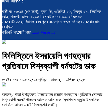
ঢাকা অফিস :
বাড়ী নং-১৩/১৪ (৮ম তলা), ব্লক-ডি, এভিনিউ-০২, মিরপুর-০৯, সিরামিক
রোড, পল্লবী, ঢাৎকা-১২১৬। মোবাইল :০১৭১১-২৪৬৫২৮
স্বত্ব © ২০২৪ দৈনিক ব্রহ্মপুত্র এক্সপ্রেস কর্তৃক সর্বসত্ত্ব স্বত্বাধিকার
সংরক্ষিত
কারিগরি সহযোগিতায়ঃ
Eco Verse IT
ফিলিস্তিনে ইসরায়েলি গণহত্যার
প্রতিবাদে বিশ্বব্যাপী ধর্মঘটের ডাক
পোষ্টের সময় : ১২:০২:১২ পূর্বাহ্ন, সোমবার, ৭ এপ্রিল ২০২৫
অবরুদ্ধ গাজা উপত্যকায় ইসরায়েলের চলমান গণহত্যার প্রতিবাদে সোমবার
বিশ্বব্যাপী ধর্মঘট পালনের আহ্বান জানিয়েছে ‘ন্যাশনাল অ্যান্ড ইসলামিক
ফোর্সেস’ নামের একটি ফিলিস্তিনি জোট।