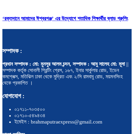
‘রক্তদানে আমাদের ঈশ্বরগঞ্জ’ এর উদ্যোগে শতাধিক শিক্ষার্থীর ব্লাড গ্রুপিং
সম্পাদক :
প্রধান সম্পাদক : মো: মুনসুর আলম চন্দন, সম্পাদক : আবু সালেহ মো: মূসা
||
সম্পাদক কর্তৃক সোনালী প্রিন্টিং প্রেস, ১৬৭, ইনার সার্কুলার রোড, ইডেন
কমপ্লেক্স, মতিঝিল ঢাকা থেকে মুদ্রিত এবং ২/সি রামবাবু রোড, ময়মনসিংহ
থেকে প্রকাশিত ।
যোগাযোগ :
০১৭১১-৭০৩৫০০
০১৭১০-৫৪৯৪৩৪
ইমেইল : brahmaputraexpress@gmail.com