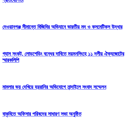
প্রতিযোগিতা
দেওয়ানগঞ্জ সীমান্তে বিজিবির অভিযানে ভারতীয় মদ ও কসমেটিকস উদ্ধার
গ্যাস সংকট, লোডশেডিং বন্ধের দাবিতে ময়মনসিংহে ১১ দলীয় ঐক্যজোটের
স্মারকলিপি
মামলার ভয় দেখিয়ে হয়রানির অভিযোগে নান্দাইলে সংবাদ সম্মেলন
বাকৃবিতে অফিসার পরিষদের সাধারণ সভা অনুষ্ঠিত