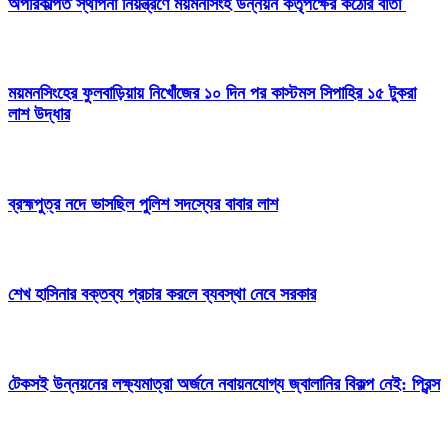
অপরিকল্পিত স্থাপনা নিয়ন্ত্রণে ময়মনসিংহ উন্নয়ন কর্তৃপক্ষের কঠোর বার্তা
ময়মনসিংহের ফুলবাড়িয়ায় নিখোঁজের ১০ দিন পর কাস্টমস সিপাহির ১৫ টুকরা
লাশ উদ্ধার
ব্রহ্মপুত্র নদে ভাসছিল পুলিশ সদস্যের বাবার লাশ
শেখ হাসিনার বক্তব্য প্রচার করলে ব্যবস্থা নেবে সরকার
টেকসই উন্নয়নের লক্ষ্যমাত্রা অর্জনে নবায়নযোগ্য জ্বালানির বিকল্প নেই: প্রিন্স