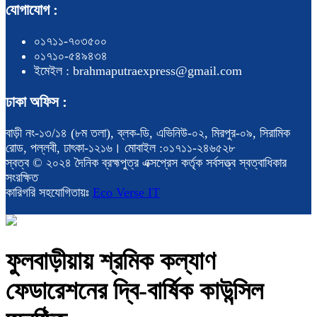
যোগাযোগ :
০১৭১১-৭০৩৫০০
০১৭১০-৫৪৯৪৩৪
ইমেইল : brahmaputraexpress@gmail.com
ঢাকা অফিস :
বাড়ী নং-১৩/১৪ (৮ম তলা), ব্লক-ডি, এভিনিউ-০২, মিরপুর-০৯, সিরামিক
রোড, পল্লবী, ঢাৎকা-১২১৬। মোবাইল :০১৭১১-২৪৬৫২৮
স্বত্ব © ২০২৪ দৈনিক ব্রহ্মপুত্র এক্সপ্রেস কর্তৃক সর্বসত্ত্ব স্বত্বাধিকার
সংরক্ষিত
কারিগরি সহযোগিতায়ঃ
Eco Verse IT
ফুলবাড়ীয়ায় শ্রমিক কল্যাণ
ফেডারেশনের দ্বি-বার্ষিক কাউন্সিল