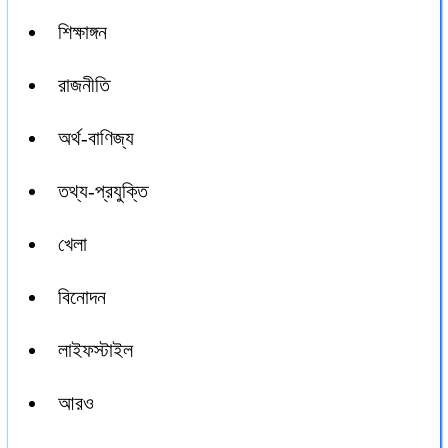
শিক্ষাঙ্গন
রাজনীতি
অর্থ-বাণিজ্য
তথ্য-প্রযুক্তি
খেলা
বিনোদন
লাইফস্টাইল
আরও