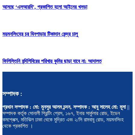
আসছে ‘এসআরবি’, প্রকাশিত হলো আইনের খসড়া
ময়মনসিংহের চর বিনপাড়ায় টিকাদান কেন্দ্র চালু
ফিলিস্তিনি বন্দিশিবিরের পরিখায় কুমির ছাড়া যাবে না: আদালত
সম্পাদক :
প্রধান সম্পাদক : মো: মুনসুর আলম চন্দন, সম্পাদক : আবু সালেহ মো: মূসা
||
সম্পাদক কর্তৃক সোনালী প্রিন্টিং প্রেস, ১৬৭, ইনার সার্কুলার রোড, ইডেন
কমপ্লেক্স, মতিঝিল ঢাকা থেকে মুদ্রিত এবং ২/সি রামবাবু রোড, ময়মনসিংহ
থেকে প্রকাশিত ।