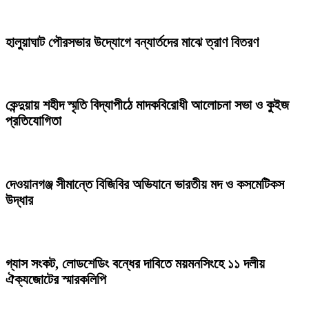
হালুয়াঘাট পৌরসভার উদ্যোগে বন্যার্তদের মাঝে ত্রাণ বিতরণ
কেন্দুয়ায় শহীদ স্মৃতি বিদ্যাপীঠে মাদকবিরোধী আলোচনা সভা ও কুইজ
প্রতিযোগিতা
দেওয়ানগঞ্জ সীমান্তে বিজিবির অভিযানে ভারতীয় মদ ও কসমেটিকস
উদ্ধার
গ্যাস সংকট, লোডশেডিং বন্ধের দাবিতে ময়মনসিংহে ১১ দলীয়
ঐক্যজোটের স্মারকলিপি