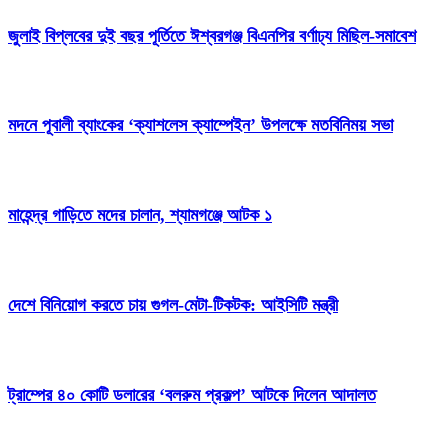
জুলাই বিপ্লবের দুই বছর পূর্তিতে ঈশ্বরগঞ্জ বিএনপির বর্ণাঢ্য মিছিল-সমাবেশ
মদনে পূবালী ব্যাংকের ‘ক্যাশলেস ক্যাম্পেইন’ উপলক্ষে মতবিনিময় সভা
মাহেন্দ্র গাড়িতে মদের চালান, শ্যামগঞ্জে আটক ১
দেশে বিনিয়োগ করতে চায় গুগল-মেটা-টিকটক: আইসিটি মন্ত্রী
ট্রাম্পের ৪০ কোটি ডলারের ‘বলরুম প্রকল্প’ আটকে দিলেন আদালত