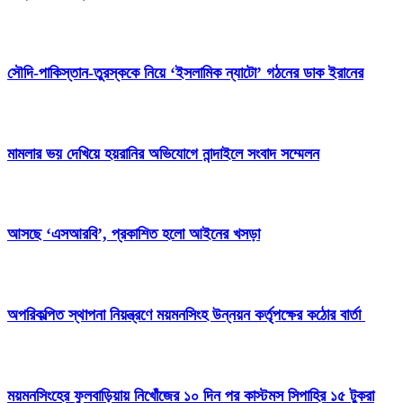
সৌদি-পাকিস্তান-তুরস্ককে নিয়ে ‘ইসলামিক ন্যাটো’ গঠনের ডাক ইরানের
মামলার ভয় দেখিয়ে হয়রানির অভিযোগে নান্দাইলে সংবাদ সম্মেলন
আসছে ‘এসআরবি’, প্রকাশিত হলো আইনের খসড়া
অপরিকল্পিত স্থাপনা নিয়ন্ত্রণে ময়মনসিংহ উন্নয়ন কর্তৃপক্ষের কঠোর বার্তা
ময়মনসিংহের ফুলবাড়িয়ায় নিখোঁজের ১০ দিন পর কাস্টমস সিপাহির ১৫ টুকরা