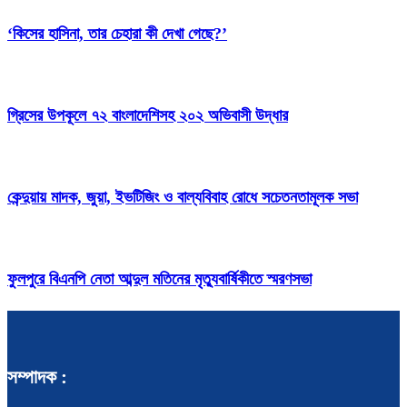
‘কিসের হাসিনা, তার চেহারা কী দেখা গেছে?’
গ্রিসের উপকূলে ৭২ বাংলাদেশিসহ ২০২ অভিবাসী উদ্ধার
কেন্দুয়ায় মাদক, জুয়া, ইভটিজিং ও বাল্যবিবাহ রোধে সচেতনতামূলক সভা
ফুলপুরে বিএনপি নেতা আব্দুল মতিনের মৃত্যুবার্ষিকীতে স্মরণসভা
সম্পাদক :