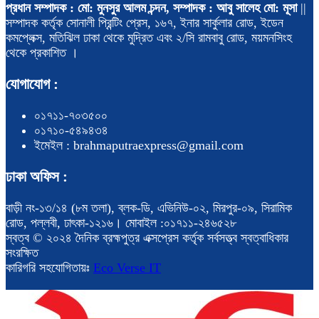
প্রধান সম্পাদক : মো: মুনসুর আলম চন্দন, সম্পাদক : আবু সালেহ মো: মূসা
||
সম্পাদক কর্তৃক সোনালী প্রিন্টিং প্রেস, ১৬৭, ইনার সার্কুলার রোড, ইডেন
কমপ্লেক্স, মতিঝিল ঢাকা থেকে মুদ্রিত এবং ২/সি রামবাবু রোড, ময়মনসিংহ
থেকে প্রকাশিত ।
যোগাযোগ :
০১৭১১-৭০৩৫০০
০১৭১০-৫৪৯৪৩৪
ইমেইল : brahmaputraexpress@gmail.com
ঢাকা অফিস :
বাড়ী নং-১৩/১৪ (৮ম তলা), ব্লক-ডি, এভিনিউ-০২, মিরপুর-০৯, সিরামিক
রোড, পল্লবী, ঢাৎকা-১২১৬। মোবাইল :০১৭১১-২৪৬৫২৮
স্বত্ব © ২০২৪ দৈনিক ব্রহ্মপুত্র এক্সপ্রেস কর্তৃক সর্বসত্ত্ব স্বত্বাধিকার
সংরক্ষিত
কারিগরি সহযোগিতায়ঃ
Eco Verse IT