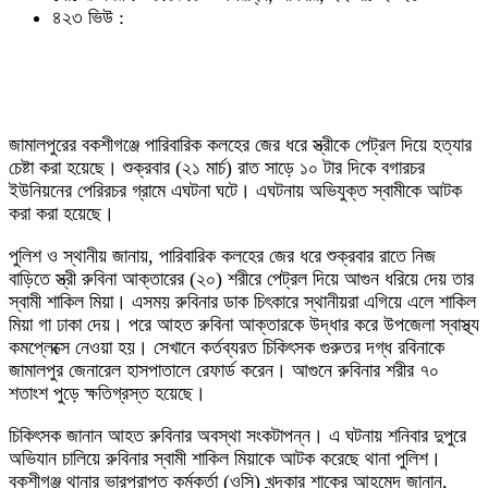
৪২৩ ভিউ :
জামালপুরের বকশীগঞ্জে পারিবারিক কলহের জের ধরে স্ত্রীকে পেট্রল দিয়ে হত্যার
চেষ্টা করা হয়েছে। শুক্রবার (২১ মার্চ) রাত সাড়ে ১০ টার দিকে বগারচর
ইউনিয়নের পেরিরচর গ্রামে এঘটনা ঘটে। এঘটনায় অভিযুক্ত স্বামীকে আটক
করা করা হয়েছে।
পুলিশ ও স্থানীয় জানায়, পারিবারিক কলহের জের ধরে শুক্রবার রাতে নিজ
বাড়িতে স্ত্রী রুবিনা আক্তারের (২০) শরীরে পেট্রল দিয়ে আগুন ধরিয়ে দেয় তার
স্বামী শাকিল মিয়া। এসময় রুবিনার ডাক চিৎকারে স্থানীয়রা এগিয়ে এলে শাকিল
মিয়া গা ঢাকা দেয়। পরে আহত রুবিনা আক্তারকে উদ্ধার করে উপজেলা স্বাস্থ্য
কমপ্লেক্সে নেওয়া হয়। সেখানে কর্তব্যরত চিকিৎসক গুরুতর দগ্ধ রবিনাকে
জামালপুর জেনারেল হাসপাতালে রেফার্ড করেন। আগুনে রুবিনার শরীর ৭০
শতাংশ পুড়ে ক্ষতিগ্রস্ত হয়েছে।
চিকিৎসক জানান আহত রুবিনার অবস্থা সংকটাপন্ন। এ ঘটনায় শনিবার দুপুরে
অভিযান চালিয়ে রুবিনার স্বামী শাকিল মিয়াকে আটক করেছে থানা পুলিশ।
বকশীগঞ্জ থানার ভারপ্রাপ্ত কর্মকর্তা (ওসি) খন্দকার শাকের আহমেদ জানান,