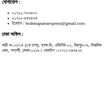
যোগাযোগ :
০১৭১১-৭০৩৫০০
০১৭১০-৫৪৯৪৩৪
ইমেইল : brahmaputraexpress@gmail.com
ঢাকা অফিস :
বাড়ী নং-১৩/১৪ (৮ম তলা), ব্লক-ডি, এভিনিউ-০২, মিরপুর-০৯, সিরামিক
রোড, পল্লবী, ঢাৎকা-১২১৬। মোবাইল :০১৭১১-২৪৬৫২৮