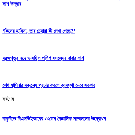
লাশ উদ্ধার
‘কিসের হাসিনা, তার চেহারা কী দেখা গেছে?’
ব্রহ্মপুত্র নদে ভাসছিল পুলিশ সদস্যের বাবার লাশ
শেখ হাসিনার বক্তব্য প্রচার করলে ব্যবস্থা নেবে সরকার
সর্বশেষ
বাকৃবিতে বিএসভিইআরের ৩২তম বৈজ্ঞানিক সম্মেলনের উদ্বোধন