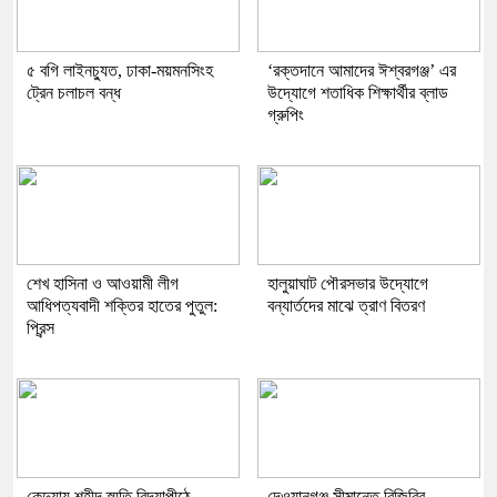
৫ বগি লাইনচ্যুত, ঢাকা-ময়মনসিংহ
‘রক্তদানে আমাদের ঈশ্বরগঞ্জ’ এর
ট্রেন চলাচল বন্ধ
উদ্যোগে শতাধিক শিক্ষার্থীর ব্লাড
গ্রুপিং
শেখ হাসিনা ও আওয়ামী লীগ
হালুয়াঘাট পৌরসভার উদ্যোগে
আধিপত্যবাদী শক্তির হাতের পুতুল:
বন্যার্তদের মাঝে ত্রাণ বিতরণ
প্রিন্স
কেন্দুয়ায় শহীদ স্মৃতি বিদ্যাপীঠে
দেওয়ানগঞ্জ সীমান্তে বিজিবির