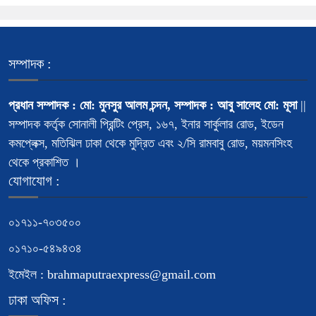
সম্পাদক :
প্রধান সম্পাদক : মো: মুনসুর আলম চন্দন, সম্পাদক : আবু সালেহ মো: মূসা
||
সম্পাদক কর্তৃক সোনালী প্রিন্টিং প্রেস, ১৬৭, ইনার সার্কুলার রোড, ইডেন
কমপ্লেক্স, মতিঝিল ঢাকা থেকে মুদ্রিত এবং ২/সি রামবাবু রোড, ময়মনসিংহ
থেকে প্রকাশিত ।
যোগাযোগ :
০১৭১১-৭০৩৫০০
০১৭১০-৫৪৯৪৩৪
ইমেইল : brahmaputraexpress@gmail.com
ঢাকা অফিস :