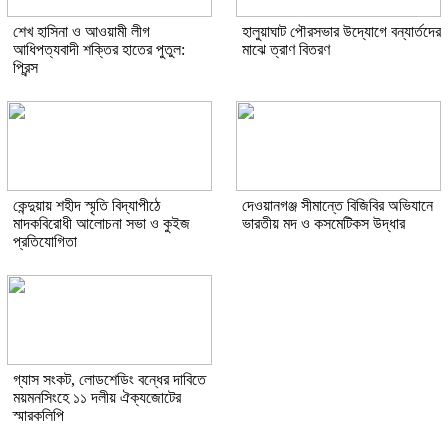
শেখ হাসিনা ও আওয়ামী লীগ
হালুয়াঘাট পৌরসভার উদ্যোগে বন্যার্তদের
আধিপত্যবাদী শক্তির হাতের পুতুল:
মাঝে ত্রাণ বিতরণ
প্রিন্স
কেন্দুয়ায় শহীদ স্মৃতি বিদ্যাপীঠে
দেওয়ানগঞ্জ সীমান্তে বিজিবির অভিযানে
মাদকবিরোধী আলোচনা সভা ও কুইজ
ভারতীয় মদ ও কসমেটিকস উদ্ধার
প্রতিযোগিতা
গ্যাস সংকট, লোডশেডিং বন্ধের দাবিতে
ময়মনসিংহে ১১ দলীয় ঐক্যজোটের
স্মারকলিপি