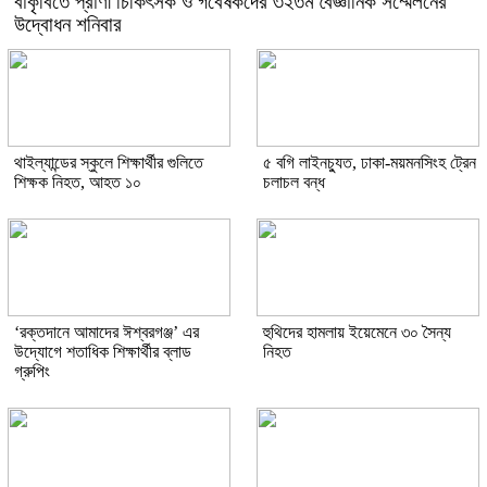
বাকৃবিতে প্রাণী চিকিৎসক ও গবেষকদের ৩২তম বৈজ্ঞানিক সম্মেলনের
উদ্বোধন শনিবার
থাইল্যান্ডের স্কুলে শিক্ষার্থীর গুলিতে
৫ বগি লাইনচ্যুত, ঢাকা-ময়মনসিংহ ট্রেন
শিক্ষক নিহত, আহত ১০
চলাচল বন্ধ
‘রক্তদানে আমাদের ঈশ্বরগঞ্জ’ এর
হুথিদের হামলায় ইয়েমেনে ৩০ সৈন্য
উদ্যোগে শতাধিক শিক্ষার্থীর ব্লাড
নিহত
গ্রুপিং