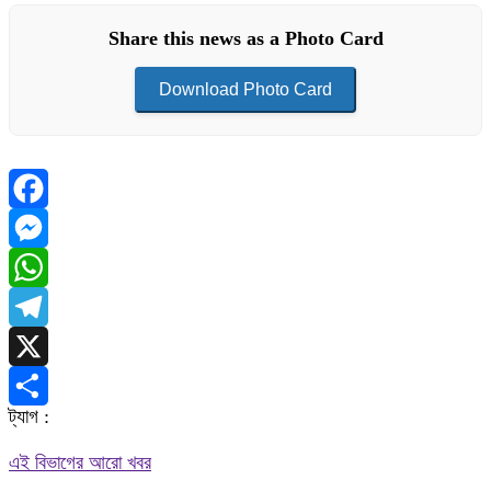
Share this news as a Photo Card
Download Photo Card
Facebook
Messenger
WhatsApp
Telegram
X
ট্যাগ :
Share
এই বিভাগের আরো খবর