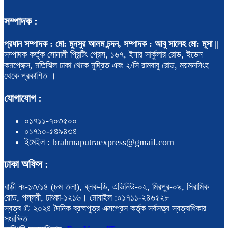
সম্পাদক :
প্রধান সম্পাদক : মো: মুনসুর আলম চন্দন, সম্পাদক : আবু সালেহ মো: মূসা
||
সম্পাদক কর্তৃক সোনালী প্রিন্টিং প্রেস, ১৬৭, ইনার সার্কুলার রোড, ইডেন
কমপ্লেক্স, মতিঝিল ঢাকা থেকে মুদ্রিত এবং ২/সি রামবাবু রোড, ময়মনসিংহ
থেকে প্রকাশিত ।
যোগাযোগ :
০১৭১১-৭০৩৫০০
০১৭১০-৫৪৯৪৩৪
ইমেইল : brahmaputraexpress@gmail.com
ঢাকা অফিস :
বাড়ী নং-১৩/১৪ (৮ম তলা), ব্লক-ডি, এভিনিউ-০২, মিরপুর-০৯, সিরামিক
রোড, পল্লবী, ঢাৎকা-১২১৬। মোবাইল :০১৭১১-২৪৬৫২৮
স্বত্ব © ২০২৪ দৈনিক ব্রহ্মপুত্র এক্সপ্রেস কর্তৃক সর্বসত্ত্ব স্বত্বাধিকার
সংরক্ষিত