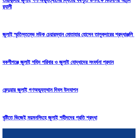
তারাকান্দায় জুলাই গণ-অভ্যুত্থানের দ্বিতীয় বর্ষপূর্তি উপলক্ষে বিএনপির আনন্দ
র‍্যালী
জুলাই স্মৃতিস্তম্ভে মউক চেয়ারম্যান মোতাহার হোসেন তালুকদারের শ্রদ্ধাঞ্জলি
বকশীগঞ্জে জুলাই শহিদ পরিবার ও জুলাই যোদ্ধাদের সংবর্ধনা প্রদান
কেন্দুয়ায় জুলাই গণঅভ্যুত্থান দিবস উদযাপন
বৃষ্টিতে ভিজেই ময়মনসিংহে জুলাই শহীদদের প্রতি শ্রদ্ধা