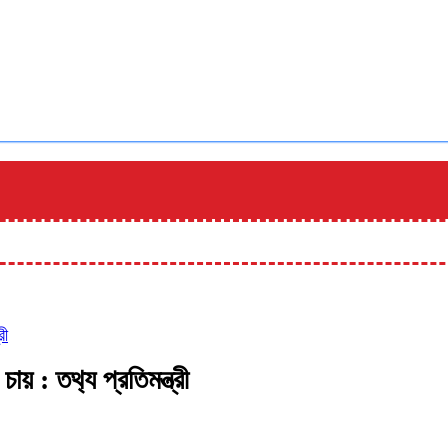
রী
য় : তথ‍্য প্রতিমন্ত্রী