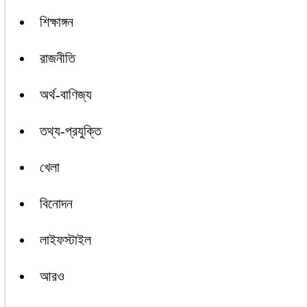
শিক্ষাঙ্গন
রাজনীতি
অর্থ-বাণিজ্য
তথ্য-প্রযুক্তি
খেলা
বিনোদন
লাইফস্টাইল
আরও