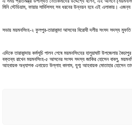
এ সময় প্রতিমন্ত্রী উপস্থিত নেতাকর্মীদের উদ্দেশ্যে বলেন, এই আসনে (ময়মন
মিনি স্টেডিয়াম, ফায়ার সার্ভিসসহ সব ধরনের উন্নয়ন হবে এই এলাকায়। এজন‍্
সভায় ময়মনসিংহ-২ ফুলপুর-তারাকান্দা আসনের বিরোধী দলীয় সংসদ সদস্য মুফতি ম
এদিকে তারাকান্দায় কর্মসূচি পালন শেষে ময়মনসিংহের হালুয়াঘাট উপজেলায় কৈচাপ
বক্তব্য রাখেন ময়মনসিংহ-৫ আসনের সংসদ সদস্য জাকির হোসেন বাবলু, ময়মনসি
আহবায়ক অধ‍্যাপক এনায়েত উল্লাহ কালাম, যুগ্ম আহবায়ক মোতাহার হোসেন তাল