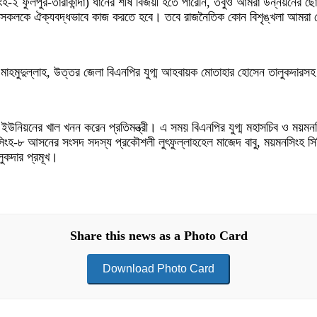
সিংহ-২ ফুলপুর-তারাকান্দা) ধানের শীষ বিজয়ী হতে পারেনি, তবুও আমরা উন্নয়নের
য সকলকে ঐক্যবদ্ধভাবে কাজ করতে হবে। তবে রাজনৈতিক কোন বিশৃঙ্খলা আমরা দেখ
াহমুদুল্লাহ, উত্তর জেলা বিএনপির যুগ্ম আহবায়ক মোতাহার হোসেন তালুকদারসহ জ
ুর ইউনিয়নের খাল খনন করেন প্রতিমন্ত্রী। এ সময় বিএনপির যুগ্ম মহাসচিব ও ময়ম
ংহ-৮ আসনের সংসদ সদস্য প্রকৌশলী লুৎফুল্লাহহেল মাজেদ বাবু, ময়মনসিংহ সি
ুকদার প্রমূখ।
Share this news as a Photo Card
Download Photo Card