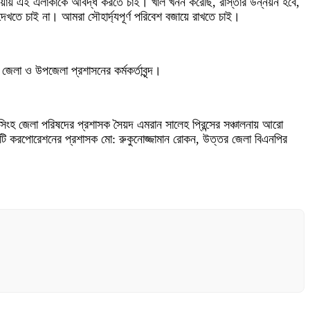
 ছোঁয়ায় এই এলাকাকে আবদ্ধ করতে চাই। খাল খনন করেছি, রাস্তার উন্নয়ন হবে,
তে চাই না। আমরা সৌহার্দ্যপূর্ণ পরিবেশ বজায়ে রাখতে চাই।
েলা ও উপজেলা প্রশাসনের কর্মকর্তাবৃন্দ।
নসিংহ জেলা পরিষদের প্রশাসক সৈয়দ এমরান সালেহ প্রিন্সের সঞ্চালনায় আরো
টি করপোরেশনের প্রশাসক মো: রুকুনোজ্জামান রোকন, উত্তর জেলা বিএনপির