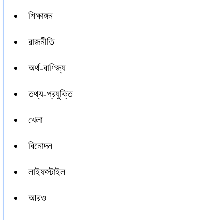
শিক্ষাঙ্গন
রাজনীতি
অর্থ-বাণিজ্য
তথ্য-প্রযুক্তি
খেলা
বিনোদন
লাইফস্টাইল
আরও