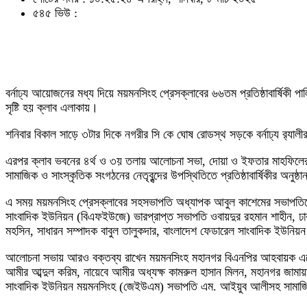
৫৪৫ ভিউ :
বর্নাঢ্য আয়োজনের মধ্য দিয়ে ময়মনসিংহ প্রেসক্লাবের ৬৬তম প্রতিষ্ঠাবার্ষি
সৃষ্টি হয় ক্লাব এলাকায়।
শনিবার বিকাল সাড়ে ৩টার দিকে নগরীর সি কে ঘোষ রোডস্থ সড়কে বর্নাঢ্য র‌্যালীর মধ
এরপর ক্লাব ভবনের ৪র্থ ও ৩য় তলায় আলোচনা সভা, দোয়া ও ইফতার মাহফিলের মধ্য
সামাজিক ও সাংস্কৃতিক সংগঠনের নেতৃবৃন্দের উপস্থিতিতে প্রতিষ্ঠাবার্ষিকীর অ
এ সময় ময়মনসিংহ প্রেসক্লাবের সহসভাপতি অধ্যাপক আবুল কাশেমের সভাপতিত্ব
সাংবাদিক ইউনিয়ন (বিএফইউজে) ভারপ্রাপ্ত সভাপতি ওবায়দুর রহমান শাহীন, ঢ
মহসিন, সাধারন সম্পাদক বাবুল তালুকদার, বাংলাদেশ ফেডারেল সাংবাদিক ইউনিয়
আলোচনা সভায় আরও বক্তব্য রাখেন ময়মনসিংহ মহানগর বিএনপির আহবায়ক একেএম
আমীর আব্দুল করিম, নায়েবে আমীর অধ্যক্ষ কামরুল হাসান মিলন, মহানগর জামায়
সাংবাদিক ইউনিয়ন ময়মনসিংহ (জেইউএম) সভাপতি এম. আইয়ুব আলীসহ সামাজিক 