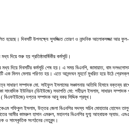
কী পালিত হয়েছে। দিবসটি উপলক্ষ্যে সুসজ্জিত তোরণ ও নান্দনিক আলোকসজ্জা আর
্য দিয়ে শুরু হয় প্রতিষ্ঠাবার্ষিকীর কর্মসূচি।
 দিয়ে দিবসটির কর্মসূচি শেষ হয়। এ সময় বিএনপি, জামায়াত, বাম দলগুলোসহ বিভি
নুষ্ঠানটি এক মিলন মেলায় পরিণত হয়। এতে আনন্দঘন মূহর্তে মুখরিত হয়ে উঠে প্রেসক
ে সাধারণ সম্পাদক মো. সাইফুল ইসলামের সঞ্চালনায় অতিথি হিসাবে বক্তব্য রা
াকা সাংবাদিক ইউনিয়ন (ডিইউজে) সভাপতি মো: শহীদুল ইসলাম, সাধারন সম্পাদক 
ন ( বিএফইউজে) দপ্তর সম্পাদক আবু বকর সিদ্দিক প্রমূখ।
 শফিকুল ইসলাম, উত্তর জেলা বিএনপির সদস্য সচিব মোহাতার হোসেন তালুকদার,
াতের আমীর কামরুল হাসান এমরুল, মহানগর বিএনপির যুগ্ম আহবায়ক অ্যাড. এমএ হ
ও সাংস্কৃতিক সংগঠনের নেতৃবৃন্দ।