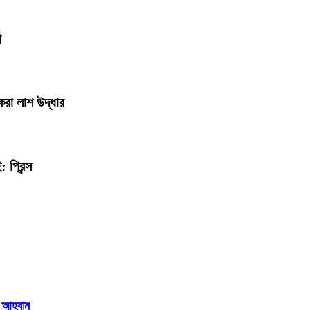
তা
করা লাশ উদ্ধার
 প্রিন্স
 আহ্বান