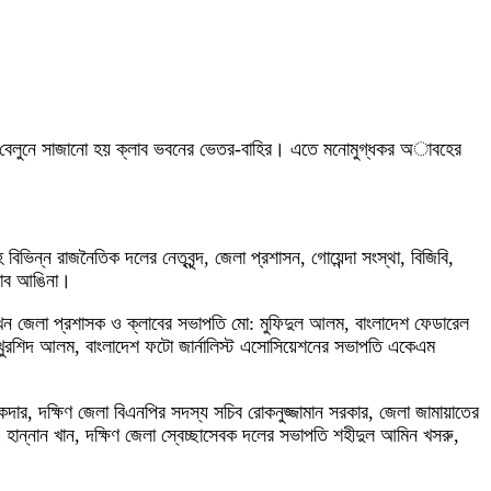
 ফুল-বেলুনে সাজানো হয় ক্লাব ভবনের ভেতর-বাহির। এতে মনোমুগ্ধকর অাবহের
ন্ন রাজনৈতিক দলের নেতৃবৃন্দ, জেলা প্রশাসন, গোয়েন্দা সংস্থা, বিজিবি,
্লাব আঙিনা।
খেন জেলা প্রশাসক ও ক্লাবের সভাপতি মো: মুফিদুল আলম, বাংলাদেশ ফেডারেল
খুরশিদ আলম, বাংলাদেশ ফটো জার্নালিস্ট এসোসিয়েশনের সভাপতি একেএম
 দক্ষিণ জেলা বিএনপির সদস্য সচিব রোকনুজ্জামান সরকার, জেলা জামায়াতের
ান্নান খান, দক্ষিণ জেলা স্বেচ্ছাসেবক দলের সভাপতি শহীদুল আমিন খসরু,