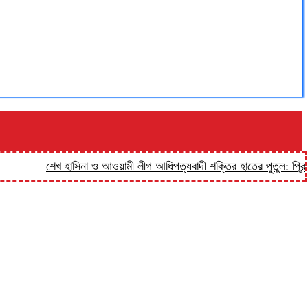
শেখ হাসিনা ও আওয়ামী লীগ আধিপত্যবাদী শক্তির হাতের পুতুল: প্রিন্স
হালু