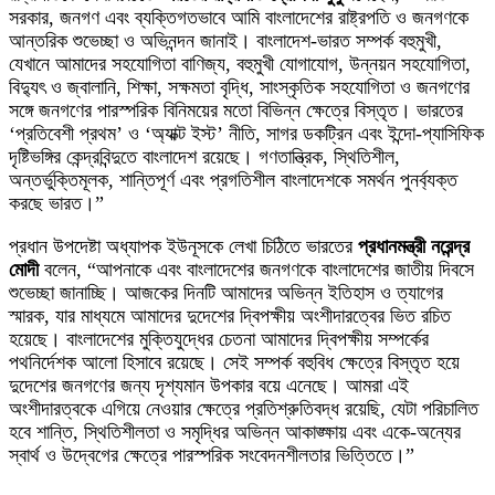
সরকার, জনগণ এবং ব্যক্তিগতভাবে আমি বাংলাদেশের রাষ্ট্রপতি ও জনগণকে
আন্তরিক শুভেচ্ছা ও অভিনন্দন জানাই। বাংলাদেশ-ভারত সম্পর্ক বহুমুখী,
যেখানে আমাদের সহযোগিতা বাণিজ্য, বহুমুখী যোগাযোগ, উন্নয়ন সহযোগিতা,
বিদ্যুৎ ও জ্বালানি, শিক্ষা, সক্ষমতা বৃদ্ধি, সাংস্কৃতিক সহযোগিতা ও জনগণের
সঙ্গে জনগণের পারস্পরিক বিনিময়ের মতো বিভিন্ন ক্ষেত্রে বিস্তৃত। ভারতের
‘প্রতিবেশী প্রথম’ ও ‘অ্যাক্ট ইস্ট’ নীতি, সাগর ডকট্রিন এবং ইন্দো-প্যাসিফিক
দৃষ্টিভঙ্গির কেন্দ্রবিন্দুতে বাংলাদেশ রয়েছে। গণতান্ত্রিক, স্থিতিশীল,
অন্তর্ভুক্তিমূলক, শান্তিপূর্ণ এবং প্রগতিশীল বাংলাদেশকে সমর্থন পুনর্ব্যক্ত
করছে ভারত।”
প্রধান উপদেষ্টা অধ্যাপক ইউনূসকে লেখা চিঠিতে ভারতের
প্রধানমন্ত্রী নরেন্দ্র
মোদী
বলেন, “আপনাকে এবং বাংলাদেশের জনগণকে বাংলাদেশের জাতীয় দিবসে
শুভেচ্ছা জানাচ্ছি। আজকের দিনটি আমাদের অভিন্ন ইতিহাস ও ত্যাগের
স্মারক, যার মাধ্যমে আমাদের দুদেশের দ্বিপক্ষীয় অংশীদারত্বের ভিত রচিত
হয়েছে। বাংলাদেশের মুক্তিযুদ্ধের চেতনা আমাদের দ্বিপক্ষীয় সম্পর্কের
পথনির্দেশক আলো হিসাবে রয়েছে। সেই সম্পর্ক বহুবিধ ক্ষেত্রে বিস্তৃত হয়ে
দুদেশের জনগণের জন্য দৃশ্যমান উপকার বয়ে এনেছে। আমরা এই
অংশীদারত্বকে এগিয়ে নেওয়ার ক্ষেত্রে প্রতিশ্রুতিবদ্ধ রয়েছি, যেটা পরিচালিত
হবে শান্তি, স্থিতিশীলতা ও সমৃদ্ধির অভিন্ন আকাঙ্ক্ষায় এবং একে-অন্যের
স্বার্থ ও উদ্বেগের ক্ষেত্রে পারস্পরিক সংবেদনশীলতার ভিত্তিতে।”