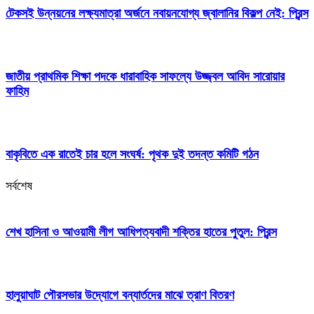
টেকসই উন্নয়নের লক্ষ্যমাত্রা অর্জনে নবায়নযোগ্য জ্বালানির বিকল্প নেই: প্রিন্স
জাতীয় প্রাথমিক শিক্ষা পদকে ধারাবাহিক সাফল্যে উজ্জ্বল আবিদ সারোয়ার
ফাহিম
বাকৃবিতে এক রাতেই চার হলে সংঘর্ষ: পৃথক দুই তদন্ত কমিটি গঠন
সর্বশেষ
শেখ হাসিনা ও আওয়ামী লীগ আধিপত্যবাদী শক্তির হাতের পুতুল: প্রিন্স
হালুয়াঘাট পৌরসভার উদ্যোগে বন্যার্তদের মাঝে ত্রাণ বিতরণ