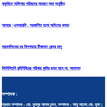
বাকৃবিতে অফিসার পরিষদের সাধারণ সভা অনুষ্ঠিত
আসছে ‘এসআরবি’, প্রকাশিত হলো আইনের খসড়া
ময়মনসিংহের চর বিনপাড়ায় টিকাদান কেন্দ্র চালু
ফিলিস্তিনি বন্দিশিবিরের পরিখায় কুমির ছাড়া যাবে না: আদালত
সম্পাদক :
প্রধান সম্পাদক : মো: মুনসুর আলম চন্দন, সম্পাদক : আবু সালেহ মো: মূসা
||