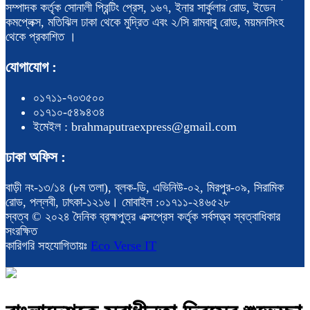
সম্পাদক কর্তৃক সোনালী প্রিন্টিং প্রেস, ১৬৭, ইনার সার্কুলার রোড, ইডেন
কমপ্লেক্স, মতিঝিল ঢাকা থেকে মুদ্রিত এবং ২/সি রামবাবু রোড, ময়মনসিংহ
থেকে প্রকাশিত ।
যোগাযোগ :
০১৭১১-৭০৩৫০০
০১৭১০-৫৪৯৪৩৪
ইমেইল : brahmaputraexpress@gmail.com
ঢাকা অফিস :
বাড়ী নং-১৩/১৪ (৮ম তলা), ব্লক-ডি, এভিনিউ-০২, মিরপুর-০৯, সিরামিক
রোড, পল্লবী, ঢাৎকা-১২১৬। মোবাইল :০১৭১১-২৪৬৫২৮
স্বত্ব © ২০২৪ দৈনিক ব্রহ্মপুত্র এক্সপ্রেস কর্তৃক সর্বসত্ত্ব স্বত্বাধিকার
সংরক্ষিত
কারিগরি সহযোগিতায়ঃ
Eco Verse IT