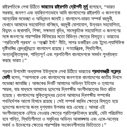
রাষ্ট্রপতিকে লেখা চিঠিতে
ভারতের রাষ্ট্রপতি দ্রৌপদী মুর্মু
বলেছেন, “ভারত
সরকার, জনগণ এবং ব্যক্তিগতভাবে আমি বাংলাদেশের রাষ্ট্রপতি ও জনগণকে
আন্তরিক শুভেচ্ছা ও অভিনন্দন জানাই। বাংলাদেশ-ভারত সম্পর্ক বহুমুখী,
যেখানে আমাদের সহযোগিতা বাণিজ্য, বহুমুখী যোগাযোগ, উন্নয়ন সহযোগিতা,
বিদ্যুৎ ও জ্বালানি, শিক্ষা, সক্ষমতা বৃদ্ধি, সাংস্কৃতিক সহযোগিতা ও জনগণের
সঙ্গে জনগণের পারস্পরিক বিনিময়ের মতো বিভিন্ন ক্ষেত্রে বিস্তৃত। ভারতের
‘প্রতিবেশী প্রথম’ ও ‘অ্যাক্ট ইস্ট’ নীতি, সাগর ডকট্রিন এবং ইন্দো-প্যাসিফিক
দৃষ্টিভঙ্গির কেন্দ্রবিন্দুতে বাংলাদেশ রয়েছে। গণতান্ত্রিক, স্থিতিশীল,
অন্তর্ভুক্তিমূলক, শান্তিপূর্ণ এবং প্রগতিশীল বাংলাদেশকে সমর্থন পুনর্ব্যক্ত
করছে ভারত।”
প্রধান উপদেষ্টা অধ্যাপক ইউনূসকে লেখা চিঠিতে ভারতের
প্রধানমন্ত্রী নরেন্দ্র
মোদী
বলেন, “আপনাকে এবং বাংলাদেশের জনগণকে বাংলাদেশের জাতীয় দিবসে
শুভেচ্ছা জানাচ্ছি। আজকের দিনটি আমাদের অভিন্ন ইতিহাস ও ত্যাগের
স্মারক, যার মাধ্যমে আমাদের দুদেশের দ্বিপক্ষীয় অংশীদারত্বের ভিত রচিত
হয়েছে। বাংলাদেশের মুক্তিযুদ্ধের চেতনা আমাদের দ্বিপক্ষীয় সম্পর্কের
পথনির্দেশক আলো হিসাবে রয়েছে। সেই সম্পর্ক বহুবিধ ক্ষেত্রে বিস্তৃত হয়ে
দুদেশের জনগণের জন্য দৃশ্যমান উপকার বয়ে এনেছে। আমরা এই
অংশীদারত্বকে এগিয়ে নেওয়ার ক্ষেত্রে প্রতিশ্রুতিবদ্ধ রয়েছি, যেটা পরিচালিত
হবে শান্তি, স্থিতিশীলতা ও সমৃদ্ধির অভিন্ন আকাঙ্ক্ষায় এবং একে-অন্যের
স্বার্থ ও উদ্বেগের ক্ষেত্রে পারস্পরিক সংবেদনশীলতার ভিত্তিতে।”