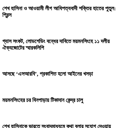
শেখ হাসিনা ও আওয়ামী লীগ আধিপত্যবাদী শক্তির হাতের পুতুল:
প্রিন্স
গ্যাস সংকট, লোডশেডিং বন্ধের দাবিতে ময়মনসিংহে ১১ দলীয়
ঐক্যজোটের স্মারকলিপি
আসছে ‘এসআরবি’, প্রকাশিত হলো আইনের খসড়া
ময়মনসিংহের চর বিনপাড়ায় টিকাদান কেন্দ্র চালু
শেখ হাসিনাকে ভারতে সংবাদমাধ্যমে কথা বলার সুযোগ দেওয়ায়