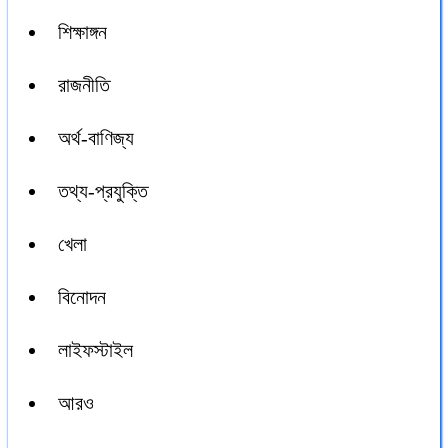
শিক্ষাঙ্গন
রাজনীতি
অর্থ-বাণিজ্য
তথ্য-প্রযুক্তি
খেলা
বিনোদন
লাইফস্টাইল
আরও