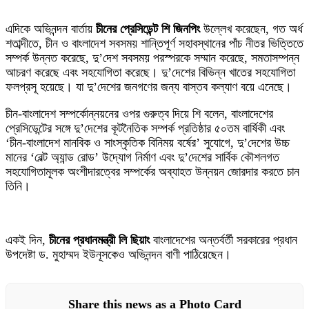
এদিকে অভিনন্দন বার্তায়
চীনের প্রেসিডেন্ট শি জিনপিং
উল্লেখ করেছেন, গত অর্ধ
শতাব্দীতে, চীন ও বাংলাদেশ সবসময় শান্তিপূর্ণ সহাবস্থানের পাঁচ নীতর ভিত্তিতে
সম্পর্ক উন্নত করেছে, দু’দেশ সবসময় পরস্পরকে সম্মান করেছে, সমতাসম্পন্ন
আচরণ করেছে এবং সহযোগিতা করেছে। দু’দেশের বিভিন্ন খাতের সহযোগিতা
ফলপ্রসূ হয়েছে। যা দু’দেশের জনগণের জন্য বাস্তব কল্যাণ বয়ে এনেছে।
চীন-বাংলাদেশ সম্পর্কোন্নয়নের ওপর গুরুত্ব দিয়ে শি বলেন, বাংলাদেশের
প্রেসিডেন্টের সঙ্গে দু’দেশের কূটনৈতিক সম্পর্ক প্রতিষ্ঠার ৫০তম বার্ষিকী এবং
‘চীন-বাংলাদেশ মানবিক ও সাংস্কৃতিক বিনিময় বর্ষের’ সুযোগে, দু’দেশের উচ্চ
মানের ‘বেল্ট অ্যান্ড রোড’ উদ্যোগ নির্মাণ এবং দু’দেশের সার্বিক কৌশলগত
সহযোগিতামূলক অংশীদারত্বের সম্পর্কের অব্যাহত উন্নয়ন জোরদার করতে চান
তিনি।
একই দিন,
চীনের প্রধানমন্ত্রী লি ছিয়াং
বাংলাদেশের অন্তর্বর্তী সরকারের প্রধান
উপদেষ্টা ড. মুহাম্মদ ইউনূসকেও অভিনন্দন বাণী পাঠিয়েছেন।
Share this news as a Photo Card