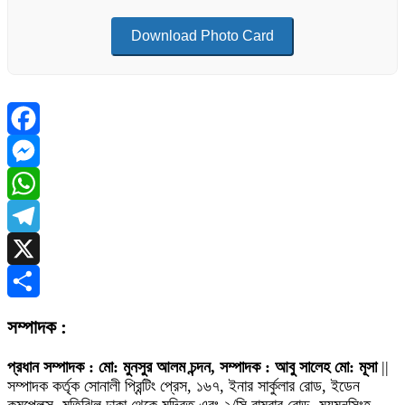
Download Photo Card
Facebook
Messenger
WhatsApp
Telegram
X
Share
সম্পাদক :
প্রধান সম্পাদক : মো: মুনসুর আলম চন্দন, সম্পাদক : আবু সালেহ মো: মূসা
||
সম্পাদক কর্তৃক সোনালী প্রিন্টিং প্রেস, ১৬৭, ইনার সার্কুলার রোড, ইডেন
কমপ্লেক্স, মতিঝিল ঢাকা থেকে মুদ্রিত এবং ২/সি রামবাবু রোড, ময়মনসিংহ