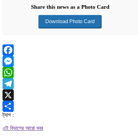
Share this news as a Photo Card
Download Photo Card
Facebook
Messenger
WhatsApp
Telegram
X
ট্যাগ :
Share
এই বিভাগের আরো খবর