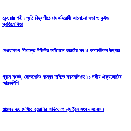
কেন্দুয়ায় শহীদ স্মৃতি বিদ্যাপীঠে মাদকবিরোধী আলোচনা সভা ও কুইজ
প্রতিযোগিতা
দেওয়ানগঞ্জ সীমান্তে বিজিবির অভিযানে ভারতীয় মদ ও কসমেটিকস উদ্ধার
গ্যাস সংকট, লোডশেডিং বন্ধের দাবিতে ময়মনসিংহে ১১ দলীয় ঐক্যজোটের
স্মারকলিপি
মামলার ভয় দেখিয়ে হয়রানির অভিযোগে নান্দাইলে সংবাদ সম্মেলন