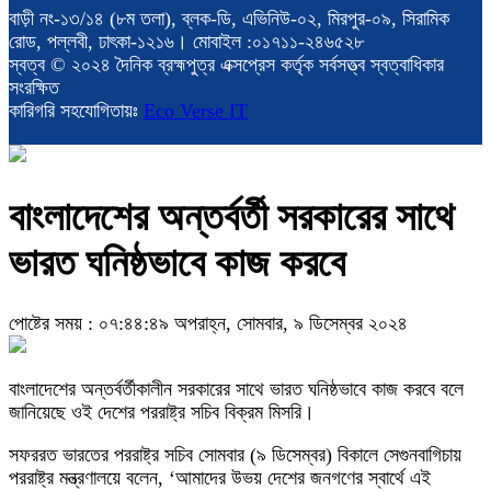
বাড়ী নং-১৩/১৪ (৮ম তলা), ব্লক-ডি, এভিনিউ-০২, মিরপুর-০৯, সিরামিক
রোড, পল্লবী, ঢাৎকা-১২১৬। মোবাইল :০১৭১১-২৪৬৫২৮
স্বত্ব © ২০২৪ দৈনিক ব্রহ্মপুত্র এক্সপ্রেস কর্তৃক সর্বসত্ত্ব স্বত্বাধিকার
সংরক্ষিত
কারিগরি সহযোগিতায়ঃ
Eco Verse IT
বাংলাদেশের অন্তর্বর্তী সরকারের সাথে
ভারত ঘনিষ্ঠভাবে কাজ করবে
পোষ্টের সময় : ০৭:৪৪:৪৯ অপরাহ্ন, সোমবার, ৯ ডিসেম্বর ২০২৪
বাংলাদেশের অন্তর্বর্তীকালীন সরকারের সাথে ভারত ঘনিষ্ঠভাবে কাজ করবে বলে
জানিয়েছে ওই দেশের পররাষ্ট্র সচিব বিক্রম মিসরি।
সফররত ভারতের পররাষ্ট্র সচিব সোমবার (৯ ডিসেম্বর) বিকালে সেগুনবাগিচায়
পররাষ্ট্র মন্ত্রণালয়ে বলেন, ‘আমাদের উভয় দেশের জনগণের স্বার্থে এই