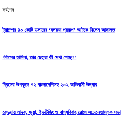
সর্বশেষ
ট্রাম্পের ৪০ কোটি ডলারের ‘বলরুম প্রকল্প’ আটকে দিলেন আদালত
‘কিসের হাসিনা, তার চেহারা কী দেখা গেছে?’
গ্রিসের উপকূলে ৭২ বাংলাদেশিসহ ২০২ অভিবাসী উদ্ধার
কেন্দুয়ায় মাদক, জুয়া, ইভটিজিং ও বাল্যবিবাহ রোধে সচেতনতামূলক সভা