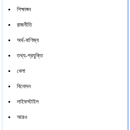
শিক্ষাঙ্গন
রাজনীতি
অর্থ-বাণিজ্য
তথ্য-প্রযুক্তি
খেলা
বিনোদন
লাইফস্টাইল
আরও