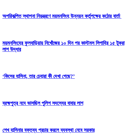
অপরিকল্পিত স্থাপনা নিয়ন্ত্রণে ময়মনসিংহ উন্নয়ন কর্তৃপক্ষের কঠোর বার্তা
ময়মনসিংহের ফুলবাড়িয়ায় নিখোঁজের ১০ দিন পর কাস্টমস সিপাহির ১৫ টুকরা
লাশ উদ্ধার
‘কিসের হাসিনা, তার চেহারা কী দেখা গেছে?’
ব্রহ্মপুত্র নদে ভাসছিল পুলিশ সদস্যের বাবার লাশ
শেখ হাসিনার বক্তব্য প্রচার করলে ব্যবস্থা নেবে সরকার