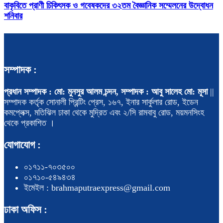
বাকৃবিতে প্রাণী চিকিৎসক ও গবেষকদের ৩২তম বৈজ্ঞানিক সম্মেলনের উদ্বোধন
শনিবার
সম্পাদক :
প্রধান সম্পাদক : মো: মুনসুর আলম চন্দন, সম্পাদক : আবু সালেহ মো: মূসা
||
সম্পাদক কর্তৃক সোনালী প্রিন্টিং প্রেস, ১৬৭, ইনার সার্কুলার রোড, ইডেন
কমপ্লেক্স, মতিঝিল ঢাকা থেকে মুদ্রিত এবং ২/সি রামবাবু রোড, ময়মনসিংহ
থেকে প্রকাশিত ।
যোগাযোগ :
০১৭১১-৭০৩৫০০
০১৭১০-৫৪৯৪৩৪
ইমেইল : brahmaputraexpress@gmail.com
ঢাকা অফিস :