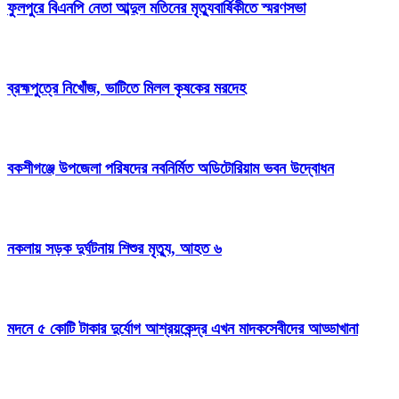
ফুলপুরে বিএনপি নেতা আব্দুল মতিনের মৃত্যুবার্ষিকীতে স্মরণসভা
ব্রহ্মপুত্রে নিখোঁজ, ভাটিতে মিলল কৃষকের মরদেহ
বকশীগঞ্জে উপজেলা পরিষদের নবনির্মিত অডিটোরিয়াম ভবন উদ্বোধন
নকলায় সড়ক দুর্ঘটনায় শিশুর মৃত্যু, আহত ৬
মদনে ৫ কোটি টাকার দুর্যোগ আশ্রয়কেন্দ্র এখন মাদকসেবীদের আড্ডাখানা