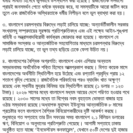
ধর্মীয় সংঘাত হিসেবে ভুলভাবে উপস্থাপন করা হয়েছে। রাজনৈতিক দলগুলো
প্রায়ই জনসমর্থন পেতে ধর্মকে ব্যবহার করে, যা সমস্যাটিকে আরো জটিল করে
তুলে এবং রাজনৈতিক অস্থিরতাকে ধর্মীয় নিপীড়ন বলে ভুল ব্যাখ্যা করা হয়।
৩. বাংলাদেশ চরমপন্থার বিরুদ্ধে লড়াই চালিয়ে যাচ্ছে: অন্তর্বর্তীকালীন সরকার
সংখ্যালঘু সম্প্রদায়ের সুরক্ষায় প্রতিশ্রুতিবদ্ধ এবং এই লক্ষ্যে আইন-শৃঙ্খলা
বাহিনী ও সন্ত্রাসবাদবিরোধী কার্যক্রম জোরদার করা হয়েছে। বাংলাদেশ যে
সামাজিক সংস্কার ও আন্তর্জাতিক সহযোগিতার মাধ্যমে চরমপন্থার বিরুদ্ধে
লড়াই চালিয়ে যাচ্ছে, তা ভুল তথ্য ছড়িয়ে ঢেকে ফেলা উচিত নয়।
৪. বাংলাদেশের বৈশ্বিক অগ্রগতি: বাংলাদেশ এখন এশিয়ার অন্যতম
সম্ভাবনাময় অর্থনৈতিক শক্তি হিসেবে আত্মপ্রকাশ করছে। বিগত কয়েক মাসে
বাংলাদেশের অর্থনীতি স্থিতিশীল হয়ে উঠেছে এবং রপ্তানি প্রবৃদ্ধি প্রায় ১২
শতাংশ বৃদ্ধি পেয়েছে। রাজনৈতিক পরিবর্তনের পরও ব্যাংকিং খাত অক্ষুণ্ণ
রয়েছে এবং স্থানীয় মুদ্রার বিনিময় হার স্থিতিশীল রয়েছে (১ ডলার = ১২৩
টাকা)। ২০২৬ সালের মধ্যে বাংলাদেশ মধ্যম আয়ের দেশে পরিণত হওয়ার পথে
রয়েছে। ২০৩০ সালের মধ্যে তা বিশ্বের নবম বৃহত্তম ভোক্তা বাজার হয়ে
ওঠার সম্ভাবনা রয়েছে।অধ্যাপক মুহাম্মদ ইউনূসের আন্তর্জাতিক ৮ মাসের
প্রচেষ্টার ফলে বাংলাদেশ বৈশ্বিক বিনিয়োগকারীদের দৃষ্টি আকর্ষণ করছে।
শুধুমাত্র গত সপ্তাহে তার চীন সফরের সময় বাংলাদেশ ২.১ বিলিয়ন ডলারের
ঋণ, বিনিয়োগ ও অনুদানের প্রতিশ্রুতি পেয়েছে। আগামী সপ্তাহে ঢাকায়
অনুষ্ঠিত হতে যাচ্ছে ‘ইনভেস্টরস কনফারেন্স’, যেখানে ৫০টি দেশের দুই হাজার