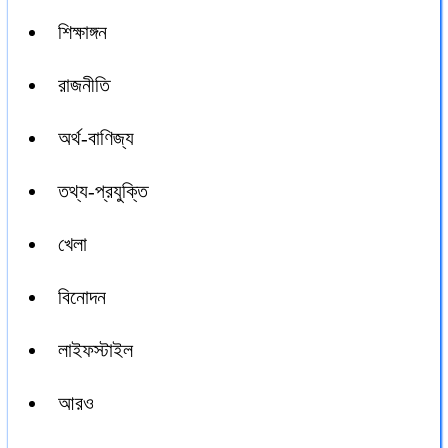
শিক্ষাঙ্গন
রাজনীতি
অর্থ-বাণিজ্য
তথ্য-প্রযুক্তি
খেলা
বিনোদন
লাইফস্টাইল
আরও