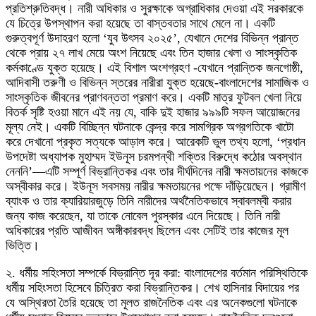
প্রতিশ্রুতিবদ্ধ। নারী অধিকার ও সুরক্ষাকে অগ্রাধিকার দেওয়া এই সরকারকে
যে চিত্রে উপস্থাপন করা হয়েছে তা বাস্তবতার সাথে মেলে না। একটি
গুরুত্বপূর্ণ উদাহরণ হলো ‘যুব উৎসব ২০২৫’, যেখানে দেশের বিভিন্ন প্রান্ত
থেকে প্রায় ২৭ লাখ মেয়ে অংশ নিয়েছে এবং তিন হাজার খেলা ও সাংস্কৃতিক
কর্মকাণ্ডে যুক্ত হয়েছে। এই বিশাল অংশগ্রহণ -যেখানে প্রান্তিক জনগোষ্ঠী,
আদিবাসী তরুণী ও বিভিন্ন স্তরের নারীরা যুক্ত হয়েছে-বাংলাদেশের সামাজিক ও
সাংস্কৃতিক জীবনের প্রাণবন্ততা প্রমাণ করে। একটি মাত্র ফুটবল খেলা নিয়ে
বিতর্ক সৃষ্টি হওয়া মানে এই নয় যে, বাকি দুই হাজার ৯৯৯টি সফল আয়োজনের
মূল্য নেই। একটি বিচ্ছিন্ন ঘটনাকে কেন্দ্র করে সামগ্রিক অগ্রগতিকে খাটো
করে দেখানো প্রকৃত সত্যকে আড়াল করে। আরেকটি ভুল তথ্য হলো, ‘প্রধান
উপদেষ্টা অধ্যাপক মুহাম্মদ ইউনূস চরমপন্থী শক্তির বিরুদ্ধে কঠোর অবস্থান
নেননি’—এটি সম্পূর্ণ বিভ্রান্তিকর এবং তার দীর্ঘদিনের নারী ক্ষমতায়নের কাজকে
অস্বীকার করে। ইউনূস সবসময় নারীর ক্ষমতায়নের পক্ষে দাঁড়িয়েছেন। গ্রামীণ
ব্যাংক ও তার ক্যারিয়ারজুড়ে তিনি নারীদের অর্থনৈতিকভাবে স্বাবলম্বী করার
জন্য কাজ করেছেন, যা তাকে নোবেল পুরস্কার এনে দিয়েছে। তিনি নারী
অধিকারের প্রতি আজীবন অঙ্গীকারবদ্ধ ছিলেন এবং সেটিই তার কাজের মূল
ভিত্তি।
২. ধর্মীয় সহিংসতা সম্পর্কে বিভ্রান্তি দূর করা: বাংলাদেশের বর্তমান পরিস্থিতিকে
ধর্মীয় সহিংসতা হিসেবে চিত্রিত করা বিভ্রান্তিকর। শেখ হাসিনার বিদায়ের পর
যে অস্থিরতা তৈরি হয়েছে তা মূলত রাজনৈতিক এবং এর অনেকগুলো ঘটনাকে