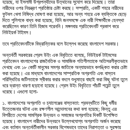
হয়েছে, যা ইসলামী উগ্রপন্থীদের উত্থানের সুযোগ করে দিয়েছে। তারা
নারীদের ওপর নিয়ন্ত্রণ প্রতিষ্ঠার চেষ্টা করছে। সম্প্রতি, একটি শহরে নারীদের
ফুটবল খেলা নিষিদ্ধ ঘোষণা করা হয়েছে, আর অন্য শহরে এক ব্যক্তিকে ছেড়ে
দিতে পুলিশকে বাধ্য করা হয়েছে, যিনি জনসমক্ষে এক নারী শিক্ষার্থীকে হেনস্থা
করেছিলেন কারণ তিনি হিজাব পরেননি। মঙ্গলবার প্রতিবেদনটি প্রকাশ করে
নিউইয়র্ক টাইমস।
তবে প্রতিবেদনটিকে বিভ্রান্তিকর বলে উল্লেখ করেছে বাংলাদেশ সরকার।
অন্তর্বর্তী সরকারের প্রেস উইং এক বিবৃতিতে বলেছে, নিউইয়র্ক টাইমসের
প্রতিবেদন বাংলাদেশের রাজনৈতিক ও সামাজিক গতিশীলতাকে অতিসরলীকৃতভাবে
দেখছে এবং ১৮ কোটি মানুষের সমগ্র জাতিকে অন্যায়ভাবে কলঙ্কিত করার চেষ্টা
করা হয়েছে। এর মাধ্যমে বাংলাদেশের সাম্প্রতিক অগ্রগতি এবং বাস্তব
পরিস্থিতির জটিলতাকে স্বীকার করার বদলে শুধুমাত্র বাছাই করা কিছু ঘটনা তুলে
ধরে ভ্রান্ত ধারণা ছড়ানো হয়েছে। প্রেস উইং বিবৃতিতে পাঁচটি পয়েন্ট তুলে
ধরেছে। এগুলো হলো-
১. বাংলাদেশের অগ্রগতি ও চ্যালেঞ্জের বাস্তবতা: প্রবন্ধটিতে কিছু ধর্মীয়
উত্তেজনার ঘটনা এবং রক্ষণশীল আন্দোলনের কথা বলা হয়েছে; কিন্তু এর
বিপরীতে দেশের সামগ্রিক উন্নয়ন ও সমাজের অগ্রগতির দিকটি উপেক্ষিত
হয়েছে। বাংলাদেশ নারীদের উন্নয়নে উল্লেখযোগ্য অগ্রগতি অর্জন করেছে
এবং বর্তমান অন্তর্বর্তীকালীন সরকার বিশেষভাবে তাদের নিরাপত্তা ও সুরক্ষায়