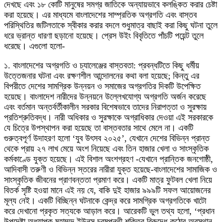
দেখছে এবং ১৮ কোটি মানুষের সমগ্র জাতিকে অন্যায়ভাবে কলঙ্কিত করার চেষ্টা
করা হয়েছে। এর মাধ্যমে বাংলাদেশের সাম্প্রতিক অগ্রগতি এবং বাস্তব
পরিস্থিতির জটিলতাকে স্বীকার করার বদলে শুধুমাত্র বাছাই করা কিছু ঘটনা তুলে
ধরে ভ্রান্ত ধারণা ছড়ানো হয়েছে। প্রেস উইং বিবৃতিতে পাঁচটি পয়েন্ট তুলে
ধরেছে। এগুলো হলো-
১. বাংলাদেশের অগ্রগতি ও চ্যালেঞ্জের বাস্তবতা: প্রবন্ধটিতে কিছু ধর্মীয়
উত্তেজনার ঘটনা এবং রক্ষণশীল আন্দোলনের কথা বলা হয়েছে; কিন্তু এর
বিপরীতে দেশের সামগ্রিক উন্নয়ন ও সমাজের অগ্রগতির দিকটি উপেক্ষিত
হয়েছে। বাংলাদেশ নারীদের উন্নয়নে উল্লেখযোগ্য অগ্রগতি অর্জন করেছে
এবং বর্তমান অন্তর্বর্তীকালীন সরকার বিশেষভাবে তাদের নিরাপত্তা ও সুরক্ষায়
প্রতিশ্রুতিবদ্ধ। নারী অধিকার ও সুরক্ষাকে অগ্রাধিকার দেওয়া এই সরকারকে
যে চিত্রে উপস্থাপন করা হয়েছে তা বাস্তবতার সাথে মেলে না। একটি
গুরুত্বপূর্ণ উদাহরণ হলো ‘যুব উৎসব ২০২৫’, যেখানে দেশের বিভিন্ন প্রান্ত
থেকে প্রায় ২৭ লাখ মেয়ে অংশ নিয়েছে এবং তিন হাজার খেলা ও সাংস্কৃতিক
কর্মকাণ্ডে যুক্ত হয়েছে। এই বিশাল অংশগ্রহণ -যেখানে প্রান্তিক জনগোষ্ঠী,
আদিবাসী তরুণী ও বিভিন্ন স্তরের নারীরা যুক্ত হয়েছে-বাংলাদেশের সামাজিক ও
সাংস্কৃতিক জীবনের প্রাণবন্ততা প্রমাণ করে। একটি মাত্র ফুটবল খেলা নিয়ে
বিতর্ক সৃষ্টি হওয়া মানে এই নয় যে, বাকি দুই হাজার ৯৯৯টি সফল আয়োজনের
মূল্য নেই। একটি বিচ্ছিন্ন ঘটনাকে কেন্দ্র করে সামগ্রিক অগ্রগতিকে খাটো
করে দেখানো প্রকৃত সত্যকে আড়াল করে। আরেকটি ভুল তথ্য হলো, ‘প্রধান
উপদেষ্টা অধ্যাপক মুহাম্মদ ইউনূস চরমপন্থী শক্তির বিরুদ্ধে কঠোর অবস্থান