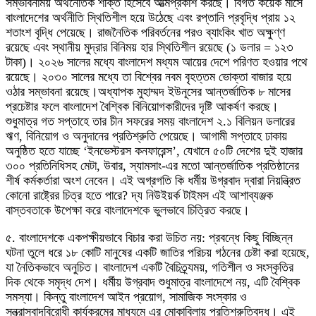
সম্ভাবনাময় অর্থনৈতিক শক্তি হিসেবে আত্মপ্রকাশ করছে। বিগত কয়েক মাসে
বাংলাদেশের অর্থনীতি স্থিতিশীল হয়ে উঠেছে এবং রপ্তানি প্রবৃদ্ধি প্রায় ১২
শতাংশ বৃদ্ধি পেয়েছে। রাজনৈতিক পরিবর্তনের পরও ব্যাংকিং খাত অক্ষুণ্ণ
রয়েছে এবং স্থানীয় মুদ্রার বিনিময় হার স্থিতিশীল রয়েছে (১ ডলার = ১২৩
টাকা)। ২০২৬ সালের মধ্যে বাংলাদেশ মধ্যম আয়ের দেশে পরিণত হওয়ার পথে
রয়েছে। ২০৩০ সালের মধ্যে তা বিশ্বের নবম বৃহত্তম ভোক্তা বাজার হয়ে
ওঠার সম্ভাবনা রয়েছে।অধ্যাপক মুহাম্মদ ইউনূসের আন্তর্জাতিক ৮ মাসের
প্রচেষ্টার ফলে বাংলাদেশ বৈশ্বিক বিনিয়োগকারীদের দৃষ্টি আকর্ষণ করছে।
শুধুমাত্র গত সপ্তাহে তার চীন সফরের সময় বাংলাদেশ ২.১ বিলিয়ন ডলারের
ঋণ, বিনিয়োগ ও অনুদানের প্রতিশ্রুতি পেয়েছে। আগামী সপ্তাহে ঢাকায়
অনুষ্ঠিত হতে যাচ্ছে ‘ইনভেস্টরস কনফারেন্স’, যেখানে ৫০টি দেশের দুই হাজার
৩০০ প্রতিনিধিসহ মেটা, উবার, স্যামসাং-এর মতো আন্তর্জাতিক প্রতিষ্ঠানের
শীর্ষ কর্মকর্তারা অংশ নেবেন। এই অগ্রগতি কি ধর্মীয় উগ্রবাদ দ্বারা নিয়ন্ত্রিত
কোনো রাষ্ট্রের চিত্র হতে পারে? দ্য নিউইয়র্ক টাইমস এই আশাব্যঞ্জক
বাস্তবতাকে উপেক্ষা করে বাংলাদেশকে ভুলভাবে চিত্রিত করছে।
৫. বাংলাদেশকে একপক্ষীয়ভাবে বিচার করা উচিত নয়: প্রবন্ধে কিছু বিচ্ছিন্ন
ঘটনা তুলে ধরে ১৮ কোটি মানুষের একটি জাতির পরিচয় গঠনের চেষ্টা করা হয়েছে,
যা নৈতিকভাবে অনুচিত। বাংলাদেশ একটি বৈচিত্র্যময়, গতিশীল ও সংস্কৃতির
দিক থেকে সমৃদ্ধ দেশ। ধর্মীয় উগ্রবাদ শুধুমাত্র বাংলাদেশে নয়, এটি বৈশ্বিক
সমস্যা। কিন্তু বাংলাদেশ আইন প্রয়োগ, সামাজিক সংস্কার ও
সন্ত্রাসবাদবিরোধী কার্যক্রমের মাধ্যমে এর মোকাবিলায় প্রতিশ্রুতিবদ্ধ। এই