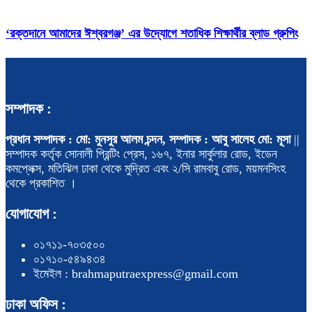
‘রক্তদানে আমাদের ঈশ্বরগঞ্জ’ এর উদ্যোগে শতাধিক শিক্ষার্থীর ব্লাড গ্রুপিং
সম্পাদক :
প্রধান সম্পাদক : মো: মুনসুর আলম চন্দন, সম্পাদক : আবু সালেহ মো: মূসা
||
সম্পাদক কর্তৃক সোনালী প্রিন্টিং প্রেস, ১৬৭, ইনার সার্কুলার রোড, ইডেন
কমপ্লেক্স, মতিঝিল ঢাকা থেকে মুদ্রিত এবং ২/সি রামবাবু রোড, ময়মনসিংহ
থেকে প্রকাশিত ।
যোগাযোগ :
০১৭১১-৭০৩৫০০
০১৭১০-৫৪৯৪৩৪
ইমেইল : brahmaputraexpress@gmail.com
ঢাকা অফিস :