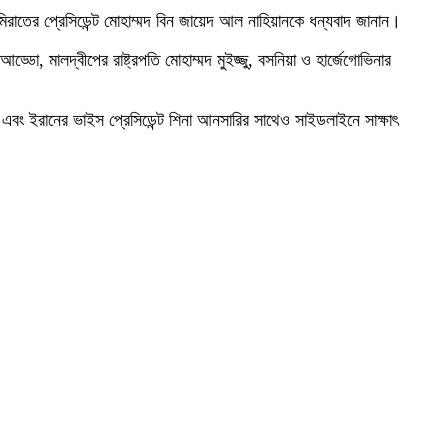
মিরাতের প্রেসিডেন্ট মোহাম্মদ বিন জায়েদ আল নাহিয়ানকে ধন্যবাদ জানান।
ড্ডো, মালদ্বীপের রাষ্ট্রপতি মোহাম্মদ মুইজ্জু, বসনিয়া ও হার্জেগোভিনার
তোবগে এবং ইরানের ভাইস প্রেসিডেন্ট শিনা আনসারির সাথেও সাইডলাইনে সাক্ষাৎ