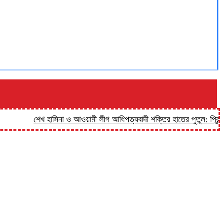
শেখ হাসিনা ও আওয়ামী লীগ আধিপত্যবাদী শক্তির হাতের পুতুল: প্রিন্স
হালু