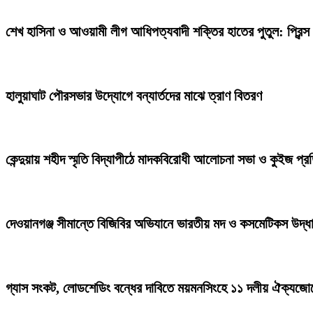
শেখ হাসিনা ও আওয়ামী লীগ আধিপত্যবাদী শক্তির হাতের পুতুল: প্রিন্স
হালুয়াঘাট পৌরসভার উদ্যোগে বন্যার্তদের মাঝে ত্রাণ বিতরণ
কেন্দুয়ায় শহীদ স্মৃতি বিদ্যাপীঠে মাদকবিরোধী আলোচনা সভা ও কুইজ প্
দেওয়ানগঞ্জ সীমান্তে বিজিবির অভিযানে ভারতীয় মদ ও কসমেটিকস উদ্ধ
গ্যাস সংকট, লোডশেডিং বন্ধের দাবিতে ময়মনসিংহে ১১ দলীয় ঐক্যজোট