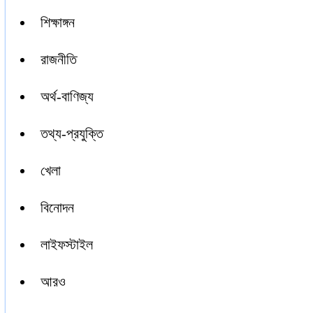
শিক্ষাঙ্গন
রাজনীতি
অর্থ-বাণিজ্য
তথ্য-প্রযুক্তি
খেলা
বিনোদন
লাইফস্টাইল
আরও