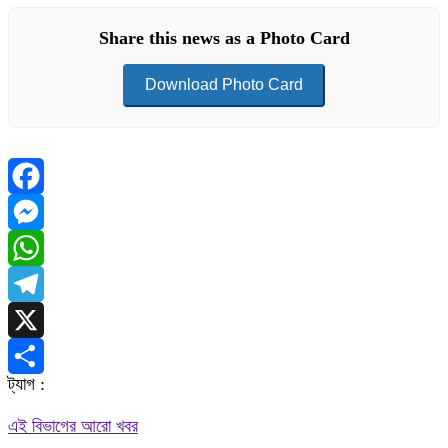
Share this news as a Photo Card
Download Photo Card
Facebook
Messenger
WhatsApp
Telegram
X
ট্যাগ :
Share
এই বিভাগের আরো খবর