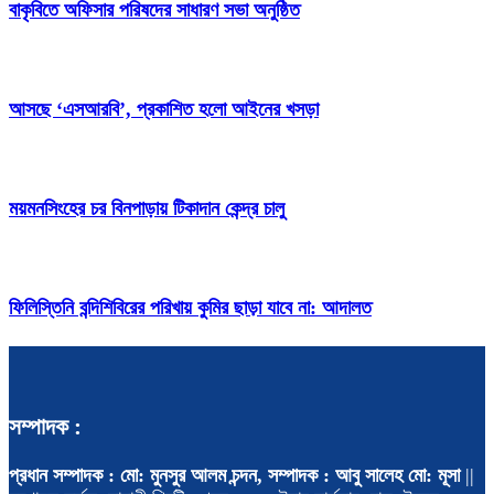
বাকৃবিতে অফিসার পরিষদের সাধারণ সভা অনুষ্ঠিত
আসছে ‘এসআরবি’, প্রকাশিত হলো আইনের খসড়া
ময়মনসিংহের চর বিনপাড়ায় টিকাদান কেন্দ্র চালু
ফিলিস্তিনি বন্দিশিবিরের পরিখায় কুমির ছাড়া যাবে না: আদালত
সম্পাদক :
প্রধান সম্পাদক : মো: মুনসুর আলম চন্দন, সম্পাদক : আবু সালেহ মো: মূসা
||