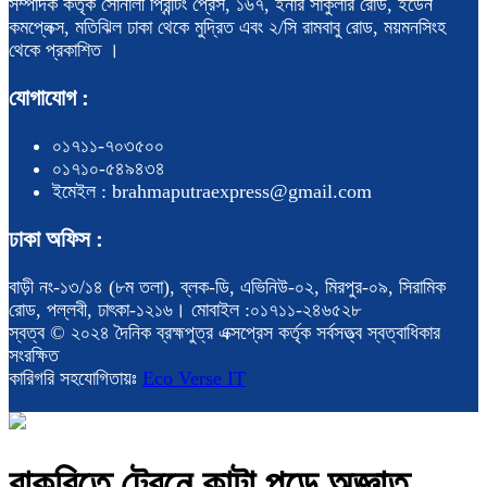
সম্পাদক কর্তৃক সোনালী প্রিন্টিং প্রেস, ১৬৭, ইনার সার্কুলার রোড, ইডেন
কমপ্লেক্স, মতিঝিল ঢাকা থেকে মুদ্রিত এবং ২/সি রামবাবু রোড, ময়মনসিংহ
থেকে প্রকাশিত ।
যোগাযোগ :
০১৭১১-৭০৩৫০০
০১৭১০-৫৪৯৪৩৪
ইমেইল : brahmaputraexpress@gmail.com
ঢাকা অফিস :
বাড়ী নং-১৩/১৪ (৮ম তলা), ব্লক-ডি, এভিনিউ-০২, মিরপুর-০৯, সিরামিক
রোড, পল্লবী, ঢাৎকা-১২১৬। মোবাইল :০১৭১১-২৪৬৫২৮
স্বত্ব © ২০২৪ দৈনিক ব্রহ্মপুত্র এক্সপ্রেস কর্তৃক সর্বসত্ত্ব স্বত্বাধিকার
সংরক্ষিত
কারিগরি সহযোগিতায়ঃ
Eco Verse IT
বাকৃবিতে ট্রেনে কাটা পড়ে অজ্ঞাত