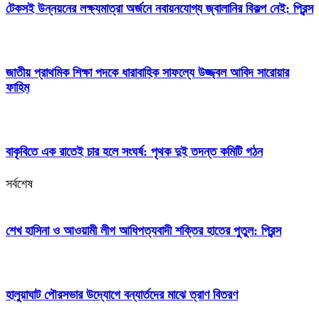
টেকসই উন্নয়নের লক্ষ্যমাত্রা অর্জনে নবায়নযোগ্য জ্বালানির বিকল্প নেই: প্রিন্স
জাতীয় প্রাথমিক শিক্ষা পদকে ধারাবাহিক সাফল্যে উজ্জ্বল আবিদ সারোয়ার
ফাহিম
বাকৃবিতে এক রাতেই চার হলে সংঘর্ষ: পৃথক দুই তদন্ত কমিটি গঠন
সর্বশেষ
শেখ হাসিনা ও আওয়ামী লীগ আধিপত্যবাদী শক্তির হাতের পুতুল: প্রিন্স
হালুয়াঘাট পৌরসভার উদ্যোগে বন্যার্তদের মাঝে ত্রাণ বিতরণ