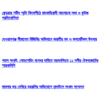
কেন্দুয়ায় শহীদ স্মৃতি বিদ্যাপীঠে মাদকবিরোধী আলোচনা সভা ও কুইজ
প্রতিযোগিতা
দেওয়ানগঞ্জ সীমান্তে বিজিবির অভিযানে ভারতীয় মদ ও কসমেটিকস উদ্ধার
গ্যাস সংকট, লোডশেডিং বন্ধের দাবিতে ময়মনসিংহে ১১ দলীয় ঐক্যজোটের
স্মারকলিপি
মামলার ভয় দেখিয়ে হয়রানির অভিযোগে নান্দাইলে সংবাদ সম্মেলন