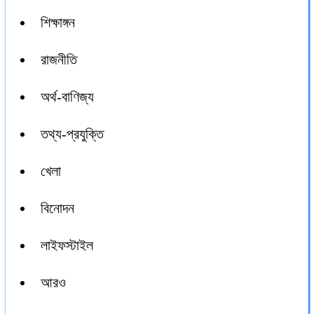
শিক্ষাঙ্গন
রাজনীতি
অর্থ-বাণিজ্য
তথ্য-প্রযুক্তি
খেলা
বিনোদন
লাইফস্টাইল
আরও