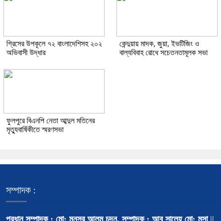
গ্রিসের উপকূলে ৭২ বাংলাদেশিসহ ২০২
কেন্দুয়ায় মাদক, জুয়া, ইভটিজিং ও
অভিবাসী উদ্ধার
বাল্যবিবাহ রোধে সচেতনতামূলক সভা
ফুলপুরে বিএনপি নেতা আব্দুল মতিনের
মৃত্যুবার্ষিকীতে স্মরণসভা
সম্পাদক :
প্রধান সম্পাদক : মো: মুনসুর আলম চন্দন, সম্পাদক : আবু সালেহ মো: মূসা
||