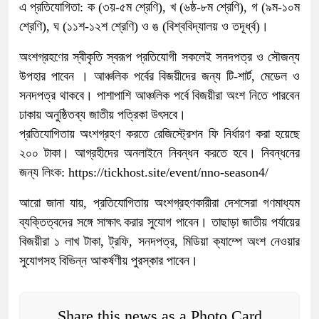
এ প্রতিযোগিতা: ক (৩য়-৫ম শ্রেণি), খ (৬ষ্ঠ-৮ম শ্রেণি), গ (৯ম-১০ম
শ্রেণি), ঘ (১১শ-১২শ শ্রেণি) ও ঙ (বিশ্ববিদ্যালয় ও তদূর্ধ্ব)।
অংশগ্রহণের স্বীকৃতি স্বরূপ প্রতিযোগী সকলেই সনদপত্র ও সৌজন্য
উপহার পাবেন । আঞ্চলিক পর্বের বিজয়ীদের জন্য টি-শার্ট, মেডেল ও
সনদপত্র থাকবে। পাশাপাশি আঞ্চলিক পর্বে বিজয়ীরা অংশ নিতে পারবেন
ঢাকায় অনুষ্ঠিতব্য জাতীয় পত্রিকা উৎসবে।
প্রতিযোগিতায় অংশগ্রহণ করতে রেজিস্ট্রেশন ফি নির্ধারণ করা হয়েছে
২০০ টাকা। আগ্রহীদের অনলাইনে নিবন্ধন করতে হবে। নিবন্ধনের
জন্য লিংক: https://tickhost.site/event/nno-season4/
আরো জানা যায়, প্রতিযোগিতায় অংশগ্রহণকারীরা দেশসেরা গণমাধ্যম
ব্যক্তিত্বদের সঙ্গে সাক্ষাৎ করার সুযোগ পাবেন। তাছাড়া জাতীয় পর্যায়ের
বিজয়ীরা ১ লাখ টাকা, ট্রফি, সনদপত্র, মিডিয়া ক্যাম্পে অংশ নেওয়ার
সুযোগসহ বিভিন্ন আকর্ষণীয় পুরস্কার পাবেন।
Share this news as a Photo Card