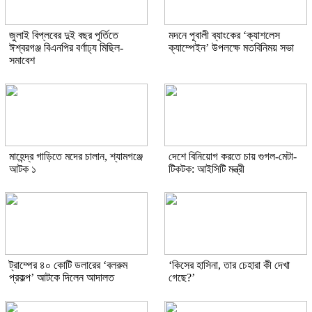
জুলাই বিপ্লবের দুই বছর পূর্তিতে
মদনে পূবালী ব্যাংকের ‘ক্যাশলেস
ঈশ্বরগঞ্জ বিএনপির বর্ণাঢ্য মিছিল-
ক্যাম্পেইন’ উপলক্ষে মতবিনিময় সভা
সমাবেশ
মাহেন্দ্র গাড়িতে মদের চালান, শ্যামগঞ্জে
দেশে বিনিয়োগ করতে চায় গুগল-মেটা-
আটক ১
টিকটক: আইসিটি মন্ত্রী
ট্রাম্পের ৪০ কোটি ডলারের ‘বলরুম
‘কিসের হাসিনা, তার চেহারা কী দেখা
প্রকল্প’ আটকে দিলেন আদালত
গেছে?’