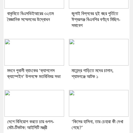
বাকৃবিতে বিএসভিইআরের ৩২তম
জুলাই বিপ্লবের দুই বছর পূর্তিতে
বৈজ্ঞানিক সম্মেলনের উদ্বোধন
ঈশ্বরগঞ্জ বিএনপির বর্ণাঢ্য মিছিল-
সমাবেশ
মদনে পূবালী ব্যাংকের ‘ক্যাশলেস
মাহেন্দ্র গাড়িতে মদের চালান,
ক্যাম্পেইন’ উপলক্ষে মতবিনিময় সভা
শ্যামগঞ্জে আটক ১
দেশে বিনিয়োগ করতে চায় গুগল-
‘কিসের হাসিনা, তার চেহারা কী দেখা
মেটা-টিকটক: আইসিটি মন্ত্রী
গেছে?’