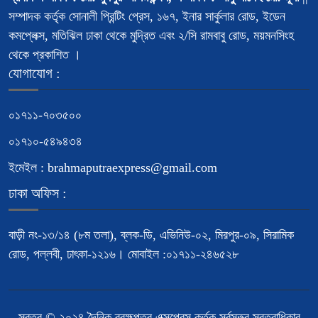
সম্পাদক কর্তৃক সোনালী প্রিন্টিং প্রেস, ১৬৭, ইনার সার্কুলার রোড, ইডেন
কমপ্লেক্স, মতিঝিল ঢাকা থেকে মুদ্রিত এবং ২/সি রামবাবু রোড, ময়মনসিংহ
থেকে প্রকাশিত ।
যোগাযোগ :
০১৭১১-৭০৩৫০০
০১৭১০-৫৪৯৪৩৪
ইমেইল : brahmaputraexpress@gmail.com
ঢাকা অফিস :
বাড়ী নং-১৩/১৪ (৮ম তলা), ব্লক-ডি, এভিনিউ-০২, মিরপুর-০৯, সিরামিক
রোড, পল্লবী, ঢাৎকা-১২১৬। মোবাইল :০১৭১১-২৪৬৫২৮
স্বত্ব © ২০২৪ দৈনিক ব্রহ্মপুত্র এক্সপ্রেস কর্তৃক সর্বসত্ত্ব স্বত্বাধিকার