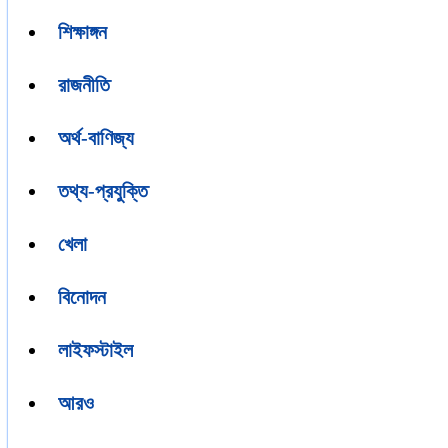
শিক্ষাঙ্গন
রাজনীতি
অর্থ-বাণিজ্য
তথ্য-প্রযুক্তি
খেলা
বিনোদন
লাইফস্টাইল
আরও