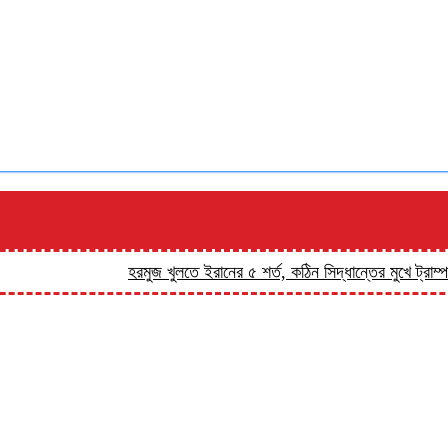
হরমুজ খুলতে ইরানের ৫ শর্ত, কঠিন সিদ্ধান্তের মুখে ট্রাম্প
শ্যামগঞ্