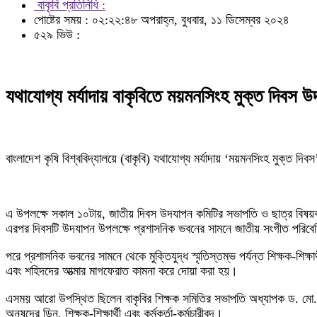
বাকৃবি প্রতিনিধি :
পোষ্টের সময় : ০২:২২:৪৮ অপরাহ্ন, বুধবার, ১১ ডিসেম্বর ২০২৪
৫২৯ ভিউ :
যথাযোগ্য মর্যাদায় বাকৃবিতে ময়মনসিংহ মুক্ত দিবস 
বাংলাদেশ কৃষি বিশ্ববিদ্যালয়ে (বাকৃবি) যথাযোগ্য মর্যাদায় ‘ময়মনসিংহ মুক্ত 
এ উপলক্ষে সকাল ১০টায়, জাতীয় দিবস উদযাপন কমিটির সভাপতি ও ছাত্র বিষয়ক 
এরপর দিবসটি উদযাপন উপলক্ষে প্রশাসনিক ভবনের সামনে জাতীয় সংগীত পরিবে
পরে প্রশাসনিক ভবনের সামনে থেকে মুক্তিযুদ্ধ স্মৃতিস্তম্ভ পর্যন্ত শিক্ষক-শিক্ষার্থ
এবং শহিদদের আত্মার মাগফেরাত কামনা করে দোয়া করা হয়।
এসময় আরো উপস্থিত ছিলেন বাকৃবির শিক্ষক সমিতির সভাপতি অধ্যাপক ড. মো. রফ
অনুষদের ডিন, শিক্ষক-শিক্ষার্থী এবং কর্মকর্তা-কর্মচারীবৃন্দ।