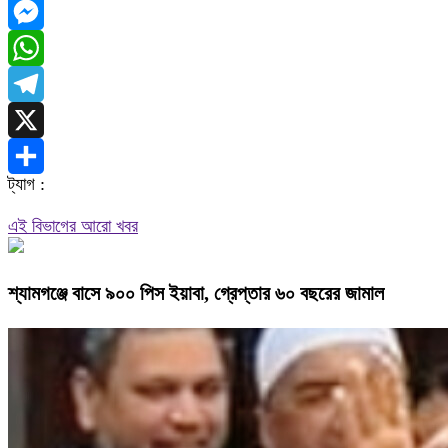
Facebook
Messenger
WhatsApp
Telegram
X
ট্যাগ :
Share
এই বিভাগের আরো খবর
শ্যামগঞ্জে বাসে ৯০০ পিস ইয়াবা, গ্রেপ্তার ৬০ বছরের জামাল