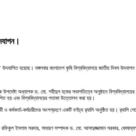
উদযাপন।
দিবস’ উদযাপিত হয়েছে। মঙ্গলবার বাংলাদেশ কৃষি বিশ্ববিদ্যালয়ে জাতীয় দিবস উদয
উপদেষ্টা অধ্যাপক ড. মো. শহীদুল হকের সভাপতিত্বে অনুষ্ঠানে বিশ্ববিদ্যালয়
শিত হয় এবং বিশ্ববিদ্যালয়ের পতাকা উত্তোলন করা হয়।
ী ও কর্মকর্তা-কর্মচারীদের অংশগ্রহণে একটি বর্ণাঢ্য র‌্যালি অনুষ্ঠিত হয়। র‌্যালি শে
িকুল ইসলাম সরদার, সাধারণ সম্পাদক ড. মো. আসাদুজ্জামান সরকার, কোষাধ্যক্ষ 