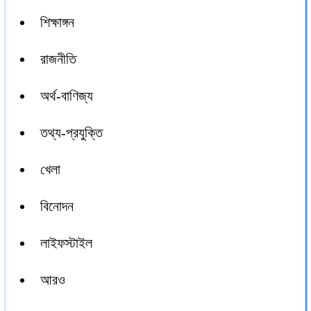
শিক্ষাঙ্গন
রাজনীতি
অর্থ-বাণিজ্য
তথ্য-প্রযুক্তি
খেলা
বিনোদন
লাইফস্টাইল
আরও