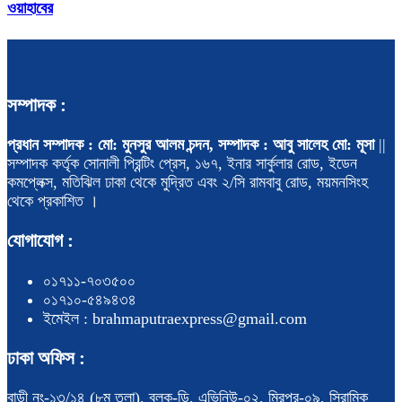
ওয়াহাবের
সম্পাদক :
প্রধান সম্পাদক : মো: মুনসুর আলম চন্দন, সম্পাদক : আবু সালেহ মো: মূসা
||
সম্পাদক কর্তৃক সোনালী প্রিন্টিং প্রেস, ১৬৭, ইনার সার্কুলার রোড, ইডেন
কমপ্লেক্স, মতিঝিল ঢাকা থেকে মুদ্রিত এবং ২/সি রামবাবু রোড, ময়মনসিংহ
থেকে প্রকাশিত ।
যোগাযোগ :
০১৭১১-৭০৩৫০০
০১৭১০-৫৪৯৪৩৪
ইমেইল : brahmaputraexpress@gmail.com
ঢাকা অফিস :
বাড়ী নং-১৩/১৪ (৮ম তলা), ব্লক-ডি, এভিনিউ-০২, মিরপুর-০৯, সিরামিক