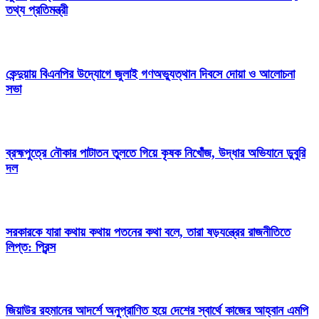
তথ্য প্রতিমন্ত্রী
কেন্দুয়ায় বিএনপির উদ্যোগে জুলাই গণঅভ্যুত্থান দিবসে দোয়া ও আলোচনা
সভা
ব্রহ্মপুত্রে নৌকার পাটাতন তুলতে গিয়ে কৃষক নিখোঁজ, উদ্ধার অভিযানে ডুবুরি
দল
সরকারকে যারা কথায় কথায় পতনের কথা বলে, তারা ষড়যন্ত্রের রাজনীতিতে
লিপ্ত: প্রিন্স
জিয়াউর রহমানের আদর্শে অনুপ্রাণিত হয়ে দেশের স্বার্থে কাজের আহ্বান এমপি