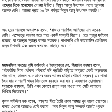
খাদ্যের দিকে মনোযোগ দেওয়া উচিত। শিমুল আলুর উৎপাদন ধানের তুলনায়
অনেক বেশি। আমরা প্রায় ২০ টন পর্যন্ত শিমুল আলু উৎপাদন করেছি।’
অড়হরের প্রসঙ্গে অধ্যাপক বলেন, ‘বাজারে প্রাণিজ আমিষের দাম অনেক
বেশি। এক্ষেত্রে অড়হর হতে পারে একটি সাশ্রয়ী বিকল্প। এতে প্রচুর ফাইবার
রয়েছে, যা অন্ত্রের স্বাস্থ্য রক্ষায় সহায়ক। পাশাপাশি এটি ডায়াবেটিস রোগীদের
জন্য উপকারী এবং ওজন কমাতেও সাহায্য করে।’
ময়মনসিংহ সদরের কৃষি কর্মকর্তা ও উদ্যোক্তা মো. জিয়াউর রহমান বলেন,
‘মটরশুঁটির দিকে ঝোঁকার পরিবর্তে যদি প্রতিটি বাড়িতে অন্তত একটি অড়হরের
গাছ থাকে, তাহলে ৭-৮ মাসের জন্য ডালের চাহিদা মেটানো সম্ভব। এর পাতা
জৈব সার ও প্রাণী খাদ্য হিসেবেও ব্যবহার করা যায়। অধ্যাপক ছোলায়মান
স্যারকে ধন্যবাদ, তিনি এসব কেমনে রান্না করে খাওয়া যায় সেটি আমাদের
শিখিয়ে দিয়েছেন।’
কৃষক শফিউল হক বলেন, ‘অড়হর দিয়ে তৈরি খাবার আমার খুব ভালো লেগেছে।
বাসায় এগুলো আমরাও তৈরি করবো। আর শিমুল আলু সম্পর্কে আজই প্রথম
জানলাম।’