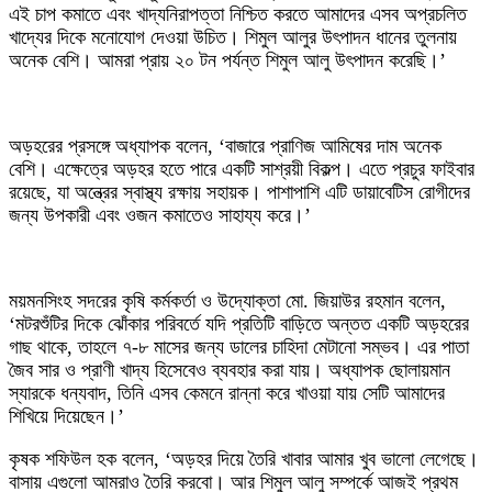
এই চাপ কমাতে এবং খাদ্যনিরাপত্তা নিশ্চিত করতে আমাদের এসব অপ্রচলিত
খাদ্যের দিকে মনোযোগ দেওয়া উচিত। শিমুল আলুর উৎপাদন ধানের তুলনায়
অনেক বেশি। আমরা প্রায় ২০ টন পর্যন্ত শিমুল আলু উৎপাদন করেছি।’
অড়হরের প্রসঙ্গে অধ্যাপক বলেন, ‘বাজারে প্রাণিজ আমিষের দাম অনেক
বেশি। এক্ষেত্রে অড়হর হতে পারে একটি সাশ্রয়ী বিকল্প। এতে প্রচুর ফাইবার
রয়েছে, যা অন্ত্রের স্বাস্থ্য রক্ষায় সহায়ক। পাশাপাশি এটি ডায়াবেটিস রোগীদের
জন্য উপকারী এবং ওজন কমাতেও সাহায্য করে।’
ময়মনসিংহ সদরের কৃষি কর্মকর্তা ও উদ্যোক্তা মো. জিয়াউর রহমান বলেন,
‘মটরশুঁটির দিকে ঝোঁকার পরিবর্তে যদি প্রতিটি বাড়িতে অন্তত একটি অড়হরের
গাছ থাকে, তাহলে ৭-৮ মাসের জন্য ডালের চাহিদা মেটানো সম্ভব। এর পাতা
জৈব সার ও প্রাণী খাদ্য হিসেবেও ব্যবহার করা যায়। অধ্যাপক ছোলায়মান
স্যারকে ধন্যবাদ, তিনি এসব কেমনে রান্না করে খাওয়া যায় সেটি আমাদের
শিখিয়ে দিয়েছেন।’
কৃষক শফিউল হক বলেন, ‘অড়হর দিয়ে তৈরি খাবার আমার খুব ভালো লেগেছে।
বাসায় এগুলো আমরাও তৈরি করবো। আর শিমুল আলু সম্পর্কে আজই প্রথম