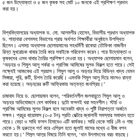
৫ জন উদ্যোক্তা ও ৫ জন কৃষক সহ মোট ১০ জনকে এই প্রশিক্ষণ প্রদান
করা হয়।
বিশ্ববিদ্যালয়ের অধ্যাপক ড. মো. আলমগীর হোসেন, বিভাগীয় প্রধান অধ্যাপক
ড. শাহানারা বেগমসহ বিভাগের প্রায় অর্ধশত শিক্ষার্থীরা অনুষ্ঠানে উপস্থিত
ছিলেন। এসময় অধ্যাপক ছোলায়মানের সহধর্মিণী রাকেয়া তৌফিকা নাজনীন
রিন্ত মুখরোচক খাবার তৈরি করে সবাইকে পরিবেশন করেন। পরে উদ্যোক্তা ও
কৃষকদের এসব খাবার তৈরির প্রশিক্ষণ দেওয়া হয়। অধ্যাপক ছোলায়মান বলেন,
‘অড়হর ও শিমুল আলু শর্করা ও প্রাণিজ আমিষের সুলভ বিকল্প হতে পারে। সেই
লক্ষ্যেই আজকের এই প্রয়াস। শিমুল আলু ও অড়হর দিয়ে বিভিন্ন খাদ্য যেমন
সিঙ্গারা, পুরি, রুটি, চিপস তৈরি করেছি। এমনকি শিমুল আলু দিয়ে মাংসও রান্না
করা হয়েছে। অড়হরের রুটি আফ্রিকায় অত্যন্ত জনপ্রিয়।’
চাষাবাদ নিয়ে ড. ছোলায়মান বলেন, ‘পরিবর্তনশীল জলবায়ুতে শিমুল আলু ও
অড়হর অভিযোজনে বেশ কার্যকর। দুটো ফসলই খরা সহনশীল। স্টার্চ ও
প্রাণিজ আমিষের সুলভ বিকল্প বলে অনেকটা খাদ্য ও পুষ্টি নিরাপত্তা অর্জনে
সক্ষম। প্রচুর বায়োমাস (৩-৫ টন) প্রতি হেক্টরে জ্বালানী সমস্যার সমাধান হতে
পারে। বেড়া ও সাথি ফসল হিসাবেও এটি কার্যকর। সারি থেকে সারি ১মি ও গাছ
থেকে ১ মি দুরুত্বে গর্ত করে এপ্রিল হতে জুলাই মাসের মধ্যে এ বীজ বপন
করতে হয়।’ শিমুল আলুর বিষয়ে তিনি বলেন, ‘ধান উৎপাদনের খরচ বাড়ছে।