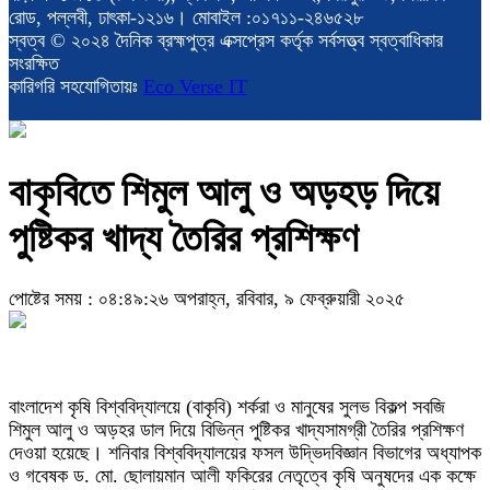
রোড, পল্লবী, ঢাৎকা-১২১৬। মোবাইল :০১৭১১-২৪৬৫২৮
স্বত্ব © ২০২৪ দৈনিক ব্রহ্মপুত্র এক্সপ্রেস কর্তৃক সর্বসত্ত্ব স্বত্বাধিকার
সংরক্ষিত
কারিগরি সহযোগিতায়ঃ
Eco Verse IT
বাকৃবিতে শিমুল আলু ও অড়হড় দিয়ে
পুষ্টিকর খাদ্য তৈরির প্রশিক্ষণ
পোষ্টের সময় : ০৪:৪৯:২৬ অপরাহ্ন, রবিবার, ৯ ফেব্রুয়ারী ২০২৫
বাংলাদেশ কৃষি বিশ্ববিদ্যালয়ে (বাকৃবি) শর্করা ও মানুষের সুলভ বিকল্প সবজি
শিমুল আলু ও অড়হর ডাল দিয়ে বিভিন্ন পুষ্টিকর খাদ্যসামগ্রী তৈরির প্রশিক্ষণ
দেওয়া হয়েছে। শনিবার বিশ্ববিদ্যালয়ের ফসল উদ্ভিদবিজ্ঞান বিভাগের অধ্যাপক
ও গবেষক ড. মো. ছোলায়মান আলী ফকিরের নেতৃত্বে কৃষি অনুষদের এক কক্ষে