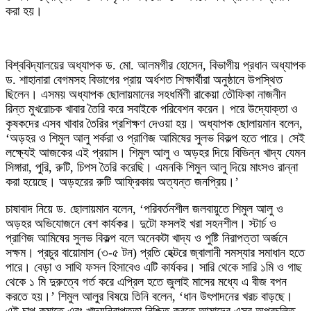
করা হয়।
বিশ্ববিদ্যালয়ের অধ্যাপক ড. মো. আলমগীর হোসেন, বিভাগীয় প্রধান অধ্যাপক
ড. শাহানারা বেগমসহ বিভাগের প্রায় অর্ধশত শিক্ষার্থীরা অনুষ্ঠানে উপস্থিত
ছিলেন। এসময় অধ্যাপক ছোলায়মানের সহধর্মিণী রাকেয়া তৌফিকা নাজনীন
রিন্ত মুখরোচক খাবার তৈরি করে সবাইকে পরিবেশন করেন। পরে উদ্যোক্তা ও
কৃষকদের এসব খাবার তৈরির প্রশিক্ষণ দেওয়া হয়। অধ্যাপক ছোলায়মান বলেন,
‘অড়হর ও শিমুল আলু শর্করা ও প্রাণিজ আমিষের সুলভ বিকল্প হতে পারে। সেই
লক্ষ্যেই আজকের এই প্রয়াস। শিমুল আলু ও অড়হর দিয়ে বিভিন্ন খাদ্য যেমন
সিঙ্গারা, পুরি, রুটি, চিপস তৈরি করেছি। এমনকি শিমুল আলু দিয়ে মাংসও রান্না
করা হয়েছে। অড়হরের রুটি আফ্রিকায় অত্যন্ত জনপ্রিয়।’
চাষাবাদ নিয়ে ড. ছোলায়মান বলেন, ‘পরিবর্তনশীল জলবায়ুতে শিমুল আলু ও
অড়হর অভিযোজনে বেশ কার্যকর। দুটো ফসলই খরা সহনশীল। স্টার্চ ও
প্রাণিজ আমিষের সুলভ বিকল্প বলে অনেকটা খাদ্য ও পুষ্টি নিরাপত্তা অর্জনে
সক্ষম। প্রচুর বায়োমাস (৩-৫ টন) প্রতি হেক্টরে জ্বালানী সমস্যার সমাধান হতে
পারে। বেড়া ও সাথি ফসল হিসাবেও এটি কার্যকর। সারি থেকে সারি ১মি ও গাছ
থেকে ১ মি দুরুত্বে গর্ত করে এপ্রিল হতে জুলাই মাসের মধ্যে এ বীজ বপন
করতে হয়।’ শিমুল আলুর বিষয়ে তিনি বলেন, ‘ধান উৎপাদনের খরচ বাড়ছে।
এই চাপ কমাতে এবং খাদ্যনিরাপত্তা নিশ্চিত করতে আমাদের এসব অপ্রচলিত