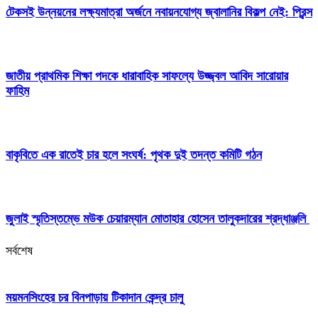
টেকসই উন্নয়নের লক্ষ্যমাত্রা অর্জনে নবায়নযোগ্য জ্বালানির বিকল্প নেই: প্রিন্স
জাতীয় প্রাথমিক শিক্ষা পদকে ধারাবাহিক সাফল্যে উজ্জ্বল আবিদ সারোয়ার
ফাহিম
বাকৃবিতে এক রাতেই চার হলে সংঘর্ষ: পৃথক দুই তদন্ত কমিটি গঠন
জুলাই স্মৃতিস্তম্ভে মউক চেয়ারম্যান মোতাহার হোসেন তালুকদারের শ্রদ্ধাঞ্জলি
সর্বশেষ
ময়মনসিংহের চর বিনপাড়ায় টিকাদান কেন্দ্র চালু