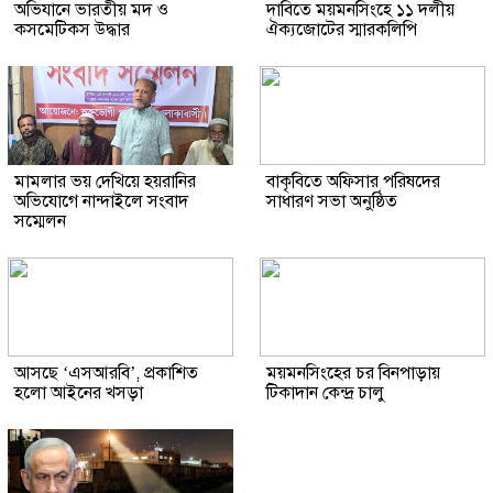
অভিযানে ভারতীয় মদ ও
দাবিতে ময়মনসিংহে ১১ দলীয়
কসমেটিকস উদ্ধার
ঐক্যজোটের স্মারকলিপি
মামলার ভয় দেখিয়ে হয়রানির
বাকৃবিতে অফিসার পরিষদের
অভিযোগে নান্দাইলে সংবাদ
সাধারণ সভা অনুষ্ঠিত
সম্মেলন
আসছে ‘এসআরবি’, প্রকাশিত
ময়মনসিংহের চর বিনপাড়ায়
হলো আইনের খসড়া
টিকাদান কেন্দ্র চালু