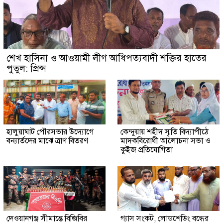
শেখ হাসিনা ও আওয়ামী লীগ আধিপত্যবাদী শক্তির হাতের
পুতুল: প্রিন্স
হালুয়াঘাট পৌরসভার উদ্যোগে
কেন্দুয়ায় শহীদ স্মৃতি বিদ্যাপীঠে
বন্যার্তদের মাঝে ত্রাণ বিতরণ
মাদকবিরোধী আলোচনা সভা ও
কুইজ প্রতিযোগিতা
দেওয়ানগঞ্জ সীমান্তে বিজিবির
গ্যাস সংকট, লোডশেডিং বন্ধের