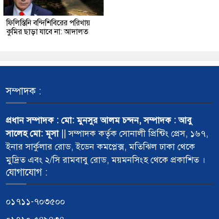
ফিলিস্তিনি বন্দিশিবিরের পরিখায়
কুমির ছাড়া যাবে না: আদালত
সম্পাদক :
প্রধান সম্পাদক : মো: মুনসুর আলম চন্দন, সম্পাদক : আবু
সালেহ মো: মূসা
|| সম্পাদক কর্তৃক সোনালী প্রিন্টিং প্রেস, ১৬৭,
ইনার সার্কুলার রোড, ইডেন কমপ্লেক্স, মতিঝিল ঢাকা থেকে
মুদ্রিত এবং ২/সি রামবাবু রোড, ময়মনসিংহ থেকে প্রকাশিত ।
যোগাযোগ :
০১৭১১-৭০৩৫০০