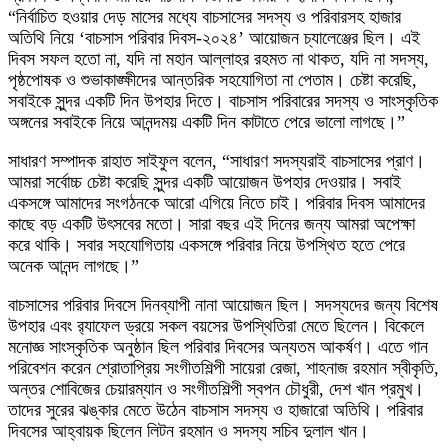
“নির্বাচিত হওয়ার দেড় মাসের মধ্যে বাচসাসের সদস্য ও পরিবারসহ হাজার
অতিথি নিয়ে ‘বাচসাস পরিবার দিবস-২০২৪’ আয়োজন চ্যালেঞ্জের ছিল। এই
দিবস সফল হতো না, যদি না মহান আল্লাহর রহমত না থাকত, যদি না সদস্য,
পৃষ্ঠপোষক ও শুভাকাঙ্ক্ষীদের আন্তরিক সহযোগিতা না পেতাম। চেষ্টা করেছি,
সবাইকে সুন্দর একটি দিন উপহার দিতে। বাচসাস পরিবারের সদস্য ও সাংস্কৃতিক
অঙ্গনের সবাইকে নিয়ে আনন্দময় একটি দিন কাটাতে পেরে ভালো লাগছে।”
সাধারণ সম্পাদক রাহাত সাইফুল বলেন, “সাধারণ সদস্যরাই বাচসাসের প্রাণ।
আমরা সর্বোচ্চ চেষ্টা করেছি সুন্দর একটি আয়োজন উপহার দেওয়ার। সবাই
একসঙ্গে আমাদের সংগঠনকে আরো এগিয়ে নিতে চাই। পরিবার দিবস আমাদের
কাছে বড় একটি উৎসবের মতো। সারা বছর এই দিনের জন্য আমরা অপেক্ষা
করে থাকি। সবার সহযোগিতায় একসঙ্গে পরিবার নিয়ে উপস্থিত হতে পেরে
অনেক আনন্দ লাগছে।”
বাচসাসের পরিবার দিবসে দিনব্যাপী নানা আয়োজন ছিল। সদস্যদের জন্য বিশেষ
উপহার এবং র‌্যাফেল ড্রয়ে সকল বয়সের উপস্থিতিরা মেতে ছিলেন। বিকেলে
মনোজ্ঞ সাংস্কৃতিক অনুষ্ঠান ছিল পরিবার দিবসের অন্যতম আকর্ষণ। এতে গান
পরিবেশন করেন শ্রোতাপ্রিয় সংগীতশিল্পী সায়েরা রেজা, শাহনাজ রহমান স্বীকৃতি,
অন্তর শোবিজের চেয়ারম্যান ও সংগীতশিল্পী স্বপন চৌধুরী, দেশ খান প্রমুখ।
তাদের সুরের ঝঙ্কার মেতে উঠেন বাচসাস সদস্য ও হাজারো অতিথি। পরিবার
দিবসের আহ্বায়ক ছিলেন লিটন রহমান ও সদস্য সচিব দুলাল খান।