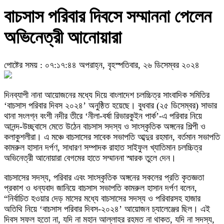
বাচসাস পরিবার দিবসে সম্মাননা পেলেন
অভিনেত্রী আনোয়ারা
পোষ্টের সময় : ০৭:১৭:৪৪ অপরাহ্ন, বৃহস্পতিবার, ২৬ ডিসেম্বর ২০২৪
দিনব্যাপী নানা আয়োজনের মধ্যে দিয়ে বাংলাদেশ চলচ্চিত্র সাংবাদিক সমিতির
‘বাচসাস পরিবার দিবস ২০২৪’ অনুষ্ঠিত হয়েছে। বুধবার (২৫ ডিসেম্বর) সাভার
থানা সংলগ্ন বংশী নদীর তীরে ‘নীলা-বর্ষা রিভারকুইন পার্ক’-এ পরিবার নিয়ে
আনন্দ-উচ্ছ্বাসে মেতে উঠেন বাচসাস সদস্য ও সাংস্কৃতিক অঙ্গনের শিল্পী ও
কলাকুশলীরা। এ মঞ্চে বাচসাসের সাবেক সভাপতি আব্দুর রহমান, বর্তমান সভাপতি
কামরুল হাসান দর্পণ, সাধারণ সম্পাদক রাহাত সাইফুল খ্যাতিমান চলচ্চিত্র
অভিনেত্রী আনোয়ারা বেগমের হাতে সম্মাননা স্মারক তুলে দেন।
বাচসাসের সদস্য, পরিবার এবং সাংস্কৃতিক অঙ্গনের সকলের প্রতি কৃতজ্ঞতা
প্রকাশ ও ধন্যবাদ জানিয়ে বাচসাস সভাপতি কামরুল হাসান দর্পণ বলেন,
“নির্বাচিত হওয়ার দেড় মাসের মধ্যে বাচসাসের সদস্য ও পরিবারসহ হাজার
অতিথি নিয়ে ‘বাচসাস পরিবার দিবস-২০২৪’ আয়োজন চ্যালেঞ্জের ছিল। এই
দিবস সফল হতো না, যদি না মহান আল্লাহর রহমত না থাকত, যদি না সদস্য,