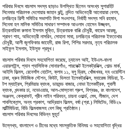
পরিবার দিবসে বাচসাস সদস্য ছাড়াও উপস্থিত ছিলেন অসংখ্য সুপারহিট
সিনেমার পরিচালক দেলোয়ার জাহান ঝন্টু, নন্দিত অভিনেত্রী আনোয়ারা বেগম,
চলচ্চিত্র শিল্পী সমিতির সভাপতি মিশা সওদাগর, নির্বাহী সদস্য সনি রহমান,
সিনেমা হল মালিক সমিতির সাধারণ সম্পাদক আওলাদ হোসেন উজ্জ্বল,
চিত্রনায়িকা রুমানা ইসলাম মুক্তি, চিত্রনায়ক বাপ্পি চৌধুরী, কায়েস আরজু,
শ্রাবণ শাহ, অভিনেত্রী নাসরিন, সোহানা সাবা, চলচ্চিত্র পরিচালক ইফতেখার
চৌধুরী, আলী জুলফিকার জাহেদী, রাজ রিপা, শিশির সরদার, নৃত্য পরিচালক
সাইফুল ইসলাম, ইউসুফ প্রমুখ।
বাচসাস পরিবার দিবসে সহযোগিতা করেছে, চ্যানেল আই, ইউএস-বাংলা
এয়ারলাইন্স, প্যান প্যাসিফিক সোনারগাঁও, পারফেক্ট ইলেকট্রনিক্স, গোল্ড মার্ক,
আইসি ফিল্মস, রেনেসাঁস হোটেল, ক্লাব ১১, ব্লু ড্রিম, খোঁজখবর, দ্য ওয়েস্টিন
ঢাকা, ধ্রুব মিউজিক স্টেশন, কিউট, ভিসতা ইলেকট্রনিক্স, ম্যারেজ মিডিয়া, ই-
টপ ম্যাট্রেস, প্রিমিয়ার ব্যাংক, ডায়মন্ড বাজার, নোভা ইলেকট্রিক, পূবালী
ব্যাংক, খন্দকার চা, নভোএয়ার, আল-মোস্তফা গ্রুপ, বিশ্বরঙ, রং বাংলাদেশ,
অঞ্জনস, কেক্রাফট, গ্রীন লাইন পরিবহন, চায়না ওয়ার্ল্ড, মেঘ, লীজান, দেশ
পাবলিকেশন্স, অন্য প্রকাশ, আদ্রিয়ান ফিল্মস, বর্ষা (প্রা.) লিমিটেড, বিডি২৯
মাল্টিমিডিয়া, বিডি ফিল্মবাজসহ বেশ কিছু প্রতিষ্ঠান।
বাচসাস পরিবার দিবসের বিভিন্ন মুহূর্ত
উল্লেখ্য, বাংলাদেশ ও চীনের মধ্যে সাংস্কৃতিক বিনিময় ও সহযোগিতা বৃদ্ধির