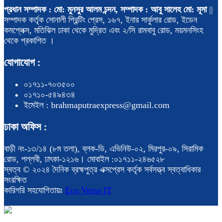
প্রধান সম্পাদক : মো: মুনসুর আলম চন্দন, সম্পাদক : আবু সালেহ মো: মূসা
||
সম্পাদক কর্তৃক সোনালী প্রিন্টিং প্রেস, ১৬৭, ইনার সার্কুলার রোড, ইডেন
কমপ্লেক্স, মতিঝিল ঢাকা থেকে মুদ্রিত এবং ২/সি রামবাবু রোড, ময়মনসিংহ
থেকে প্রকাশিত ।
যোগাযোগ :
০১৭১১-৭০৩৫০০
০১৭১০-৫৪৯৪৩৪
ইমেইল : brahmaputraexpress@gmail.com
ঢাকা অফিস :
বাড়ী নং-১৩/১৪ (৮ম তলা), ব্লক-ডি, এভিনিউ-০২, মিরপুর-০৯, সিরামিক
রোড, পল্লবী, ঢাৎকা-১২১৬। মোবাইল :০১৭১১-২৪৬৫২৮
স্বত্ব © ২০২৪ দৈনিক ব্রহ্মপুত্র এক্সপ্রেস কর্তৃক সর্বসত্ত্ব স্বত্বাধিকার
সংরক্ষিত
কারিগরি সহযোগিতায়ঃ
Eco Verse IT