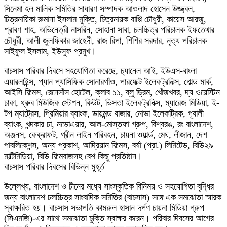
সিনেমা হল মালিক সমিতির সাধারণ সম্পাদক আওলাদ হোসেন উজ্জ্বল,
চিত্রনায়িকা রুমানা ইসলাম মুক্তি, চিত্রনায়ক বাপ্পি চৌধুরী, কায়েস আরজু,
শ্রাবণ শাহ, অভিনেত্রী নাসরিন, সোহানা সাবা, চলচ্চিত্র পরিচালক ইফতেখার
চৌধুরী, আলী জুলফিকার জাহেদী, রাজ রিপা, শিশির সরদার, নৃত্য পরিচালক
সাইফুল ইসলাম, ইউসুফ প্রমুখ।
বাচসাস পরিবার দিবসে সহযোগিতা করেছে, চ্যানেল আই, ইউএস-বাংলা
এয়ারলাইন্স, প্যান প্যাসিফিক সোনারগাঁও, পারফেক্ট ইলেকট্রনিক্স, গোল্ড মার্ক,
আইসি ফিল্মস, রেনেসাঁস হোটেল, ক্লাব ১১, ব্লু ড্রিম, খোঁজখবর, দ্য ওয়েস্টিন
ঢাকা, ধ্রুব মিউজিক স্টেশন, কিউট, ভিসতা ইলেকট্রনিক্স, ম্যারেজ মিডিয়া, ই-
টপ ম্যাট্রেস, প্রিমিয়ার ব্যাংক, ডায়মন্ড বাজার, নোভা ইলেকট্রিক, পূবালী
ব্যাংক, খন্দকার চা, নভোএয়ার, আল-মোস্তফা গ্রুপ, বিশ্বরঙ, রং বাংলাদেশ,
অঞ্জনস, কেক্রাফট, গ্রীন লাইন পরিবহন, চায়না ওয়ার্ল্ড, মেঘ, লীজান, দেশ
পাবলিকেশন্স, অন্য প্রকাশ, আদ্রিয়ান ফিল্মস, বর্ষা (প্রা.) লিমিটেড, বিডি২৯
মাল্টিমিডিয়া, বিডি ফিল্মবাজসহ বেশ কিছু প্রতিষ্ঠান।
বাচসাস পরিবার দিবসের বিভিন্ন মুহূর্ত
উল্লেখ্য, বাংলাদেশ ও চীনের মধ্যে সাংস্কৃতিক বিনিময় ও সহযোগিতা বৃদ্ধির
জন্য বাংলাদেশ চলচ্চিত্র সাংবাদিক সমিতির (বাচসাস) সঙ্গে এক সমঝোতা স্মারক
স্বাক্ষরিত হয়। বাচসাস সভাপতি কামরুল হাসান দর্পণ চায়না মিডিয়া গ্রুপ
(সিএমজি)-এর সাথে সমঝোতা চুক্তি স্বাক্ষর করেন। পরিবার দিবসের আগের