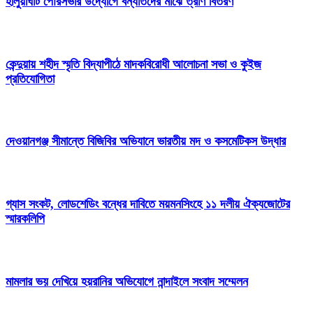
হালুয়াঘাট পৌরসভার উদ্যোগে বন্যার্তদের মাঝে ত্রাণ বিতরণ
কেন্দুয়ায় শহীদ স্মৃতি বিদ্যাপীঠে মাদকবিরোধী আলোচনা সভা ও কুইজ
প্রতিযোগিতা
দেওয়ানগঞ্জ সীমান্তে বিজিবির অভিযানে ভারতীয় মদ ও কসমেটিকস উদ্ধার
গ্যাস সংকট, লোডশেডিং বন্ধের দাবিতে ময়মনসিংহে ১১ দলীয় ঐক্যজোটের
স্মারকলিপি
মামলার ভয় দেখিয়ে হয়রানির অভিযোগে নান্দাইলে সংবাদ সম্মেলন