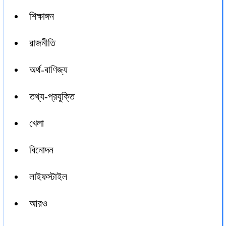
শিক্ষাঙ্গন
রাজনীতি
অর্থ-বাণিজ্য
তথ্য-প্রযুক্তি
খেলা
বিনোদন
লাইফস্টাইল
আরও