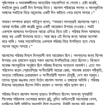
পৃষ্ঠপোষক ও শুভাকাঙ্ক্ষীদের আন্তরিক সহযোগিতা না পেতাম। চেষ্টা করেছি,
সবাইকে সুন্দর একটি দিন উপহার দিতে। বাচসাস পরিবারের সদস্য ও সাংস্কৃতিক
অঙ্গনের সবাইকে নিয়ে আনন্দময় একটি দিন কাটাতে পেরে ভালো লাগছে।”
সাধারণ সম্পাদক রাহাত সাইফুল বলেন, “সাধারণ সদস্যরাই বাচসাসের প্রাণ।
আমরা সর্বোচ্চ চেষ্টা করেছি সুন্দর একটি আয়োজন উপহার দেওয়ার। সবাই
একসঙ্গে আমাদের সংগঠনকে আরো এগিয়ে নিতে চাই। পরিবার দিবস আমাদের
কাছে বড় একটি উৎসবের মতো। সারা বছর এই দিনের জন্য আমরা অপেক্ষা
করে থাকি। সবার সহযোগিতায় একসঙ্গে পরিবার নিয়ে উপস্থিত হতে পেরে
অনেক আনন্দ লাগছে।”
বাচসাসের পরিবার দিবসে দিনব্যাপী নানা আয়োজন ছিল। সদস্যদের জন্য বিশেষ
উপহার এবং র‌্যাফেল ড্রয়ে সকল বয়সের উপস্থিতিরা মেতে ছিলেন। বিকেলে
মনোজ্ঞ সাংস্কৃতিক অনুষ্ঠান ছিল পরিবার দিবসের অন্যতম আকর্ষণ। এতে গান
পরিবেশন করেন শ্রোতাপ্রিয় সংগীতশিল্পী সায়েরা রেজা, শাহনাজ রহমান স্বীকৃতি,
অন্তর শোবিজের চেয়ারম্যান ও সংগীতশিল্পী স্বপন চৌধুরী, দেশ খান প্রমুখ।
তাদের সুরের ঝঙ্কার মেতে উঠেন বাচসাস সদস্য ও হাজারো অতিথি। পরিবার
দিবসের আহ্বায়ক ছিলেন লিটন রহমান ও সদস্য সচিব দুলাল খান।
পরিবার দিবসে বাচসাস সদস্য ছাড়াও উপস্থিত ছিলেন অসংখ্য সুপারহিট
সিনেমার পরিচালক দেলোয়ার জাহান ঝন্টু, নন্দিত অভিনেত্রী আনোয়ারা বেগম,
চলচ্চিত্র শিল্পী সমিতির সভাপতি মিশা সওদাগর, নির্বাহী সদস্য সনি রহমান,