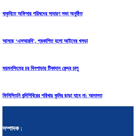
বাকৃবিতে অফিসার পরিষদের সাধারণ সভা অনুষ্ঠিত
আসছে ‘এসআরবি’, প্রকাশিত হলো আইনের খসড়া
ময়মনসিংহের চর বিনপাড়ায় টিকাদান কেন্দ্র চালু
ফিলিস্তিনি বন্দিশিবিরের পরিখায় কুমির ছাড়া যাবে না: আদালত
সম্পাদক :