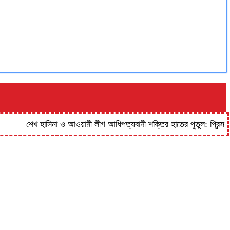
শেখ হাসিনা ও আওয়ামী লীগ আধিপত্যবাদী শক্তির হাতের পুতুল: প্রিন্স
হালুয়া