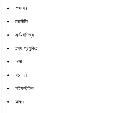
শিক্ষাঙ্গন
রাজনীতি
অর্থ-বাণিজ্য
তথ্য-প্রযুক্তি
খেলা
বিনোদন
লাইফস্টাইল
আরও