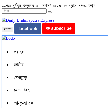
১১:৪০ পূর্বাহ্ন, শুক্রবার, ০৭ অগাস্ট ২০২৬, ২৩ শ্রাবণ ১৪৩৩ বঙ্গাব্দ
subscribe
facebook
ইপেপার
প্রচ্ছদ
জাতীয়
দেশজুড়ে
ময়মনসিংহ
আন্তর্জাতিক