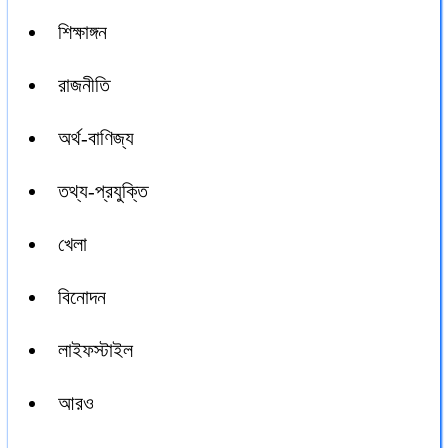
শিক্ষাঙ্গন
রাজনীতি
অর্থ-বাণিজ্য
তথ্য-প্রযুক্তি
খেলা
বিনোদন
লাইফস্টাইল
আরও