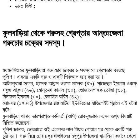
৬৮৫ ভিউ :
ফুলবাড়িয়া থেকে গরুসহ গ্রেপ্তার আন্তঃজেলা
গরুচোর চক্রের সদস্য।
ময়মনসিংহের ফুলবাড়িয়ায় গরু চোর চক্রের ৬ সদস্যকে গ্রেপ্তার করেছে
পুলিশ। এসময় একটি গরু ও একটি পিকআপ জব্দ করা হয়।
আটককৃতরা হলেন, ছাদেক আকন্দ ওরফে মালেক (৪৯), সাজেদুল ইসলাম ওরফে
সবুজ আকন্দ (২৬), মোস্তফা কামাল (৩০), তোজামেল হক তোজা (৩৮),
মিনারুল ইসলাম (৩০), রেজাউল করিম (৪২)।
সোমবার (১৭ মার্চ) উপজেলার রাঙামাটিয়া ইউনিয়নের হাতিলেইট গ্রামে এই ঘটনা
ঘটে।
ফুলবাড়িয়া থানার ভারপ্রাপ্ত কর্মকর্তা (ওসি) রোকনুজ্জামান এসব তথ্য বিষয়টি
নিশ্চিত করেছেন।
পুলিশ জানায়, ভোররাতে ওই এলাকার লাল মিয়ার গোয়াল ঘর থেকে একটি গরু
চুরি হয়। গরু নিয়ে চোর চক্র টাঙ্গাইলের মধুপুর উপজেলা ধামালিয়া বজারে গেলে