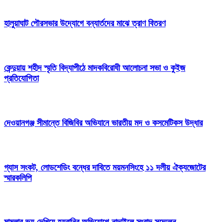
হালুয়াঘাট পৌরসভার উদ্যোগে বন্যার্তদের মাঝে ত্রাণ বিতরণ
কেন্দুয়ায় শহীদ স্মৃতি বিদ্যাপীঠে মাদকবিরোধী আলোচনা সভা ও কুইজ
প্রতিযোগিতা
দেওয়ানগঞ্জ সীমান্তে বিজিবির অভিযানে ভারতীয় মদ ও কসমেটিকস উদ্ধার
গ্যাস সংকট, লোডশেডিং বন্ধের দাবিতে ময়মনসিংহে ১১ দলীয় ঐক্যজোটের
স্মারকলিপি