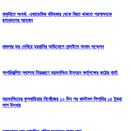
বাকৃবিতে সংঘর্ষ: একাডেমিক বহিষ্কার থেকে বিরত থাকতে প্রশাসনকে
ছাত্রদলের আহ্বান
মামলার ভয় দেখিয়ে হয়রানির অভিযোগে নান্দাইলে সংবাদ সম্মেলন
অপরিকল্পিত স্থাপনা নিয়ন্ত্রণে ময়মনসিংহ উন্নয়ন কর্তৃপক্ষের কঠোর বার্তা
ময়মনসিংহের ফুলবাড়িয়ায় নিখোঁজের ১০ দিন পর কাস্টমস সিপাহির ১৫ টুকরা
লাশ উদ্ধার