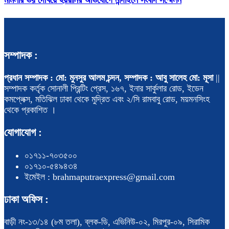
মামলার ভয় দেখিয়ে হয়রানির অভিযোগে নান্দাইলে সংবাদ সম্মেলন
সম্পাদক :
প্রধান সম্পাদক : মো: মুনসুর আলম চন্দন, সম্পাদক : আবু সালেহ মো: মূসা
||
সম্পাদক কর্তৃক সোনালী প্রিন্টিং প্রেস, ১৬৭, ইনার সার্কুলার রোড, ইডেন
কমপ্লেক্স, মতিঝিল ঢাকা থেকে মুদ্রিত এবং ২/সি রামবাবু রোড, ময়মনসিংহ
থেকে প্রকাশিত ।
যোগাযোগ :
০১৭১১-৭০৩৫০০
০১৭১০-৫৪৯৪৩৪
ইমেইল : brahmaputraexpress@gmail.com
ঢাকা অফিস :
বাড়ী নং-১৩/১৪ (৮ম তলা), ব্লক-ডি, এভিনিউ-০২, মিরপুর-০৯, সিরামিক