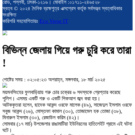
রোড, পল্লবী, ঢাৎকা-১২১৬। মোবাইল :০১৭১১-২৪৬৫২৮
স্বত্ব © ২০২৪ দৈনিক ব্রহ্মপুত্র এক্সপ্রেস কর্তৃক সর্বসত্ত্ব স্বত্বাধিকার
সংরক্ষিত
কারিগরি সহযোগিতায়ঃ
Eco Verse IT
বিভিন্ন জেলায় গিয়ে গরু চুরি করে তারা
!
পোষ্টের সময় : ০২:০৫:২৩ অপরাহ্ন, মঙ্গলবার, ১৮ মার্চ ২০২৫
ময়মনসিংহের ফুলবাড়িয়ায় গরু চোর চক্রের ৬ সদস্যকে গ্রেপ্তার করেছে
পুলিশ। এসময় একটি গরু ও একটি পিকআপ জব্দ করা হয়।
আটককৃতরা হলেন, ছাদেক আকন্দ ওরফে মালেক (৪৯), সাজেদুল ইসলাম ওরফে
সবুজ আকন্দ (২৬), মোস্তফা কামাল (৩০), তোজামেল হক তোজা (৩৮),
মিনারুল ইসলাম (৩০), রেজাউল করিম (৪২)।
সোমবার (১৭ মার্চ) উপজেলার রাঙামাটিয়া ইউনিয়নের হাতিলেইট গ্রামে এই ঘটনা
ঘটে।