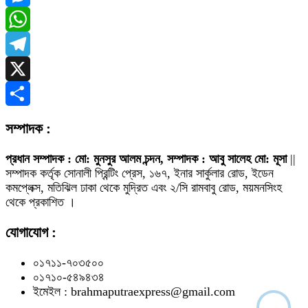
Messenger
WhatsApp
Telegram
X
Share
সম্পাদক :
প্রধান সম্পাদক : মো: মুনসুর আলম চন্দন, সম্পাদক : আবু সালেহ মো: মূসা
||
সম্পাদক কর্তৃক সোনালী প্রিন্টিং প্রেস, ১৬৭, ইনার সার্কুলার রোড, ইডেন
কমপ্লেক্স, মতিঝিল ঢাকা থেকে মুদ্রিত এবং ২/সি রামবাবু রোড, ময়মনসিংহ
থেকে প্রকাশিত ।
যোগাযোগ :
০১৭১১-৭০৩৫০০
০১৭১০-৫৪৯৪৩৪
ইমেইল : brahmaputraexpress@gmail.com