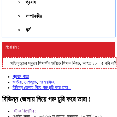
প্রবাস
সম্পাদকীয়
ধর্ম
শিরোনাম :
থাইল্যান্ডের স্কুলে শিক্ষার্থীর গুলিতে শিক্ষক নিহত, আহত ১০
৫ বগি লাইনচ্যু
প্রথম পাতা
জাতীয়
,
দেশজুড়ে
,
ময়মনসিংহ
বিভিন্ন জেলায় গিয়ে গরু চুরি করে তারা !
বিভিন্ন জেলায় গিয়ে গরু চুরি করে তারা !
স্টাফ রিপোর্টার :
পোষ্টের সময় : ০২:০৫:২৩ অপরাহ্ন, মঙ্গলবার, ১৮ মার্চ ২০২৫