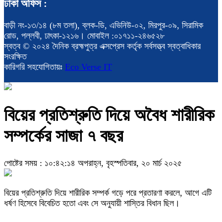
ঢাকা অফিস :
বাড়ী নং-১৩/১৪ (৮ম তলা), ব্লক-ডি, এভিনিউ-০২, মিরপুর-০৯, সিরামিক
রোড, পল্লবী, ঢাৎকা-১২১৬। মোবাইল :০১৭১১-২৪৬৫২৮
স্বত্ব © ২০২৪ দৈনিক ব্রহ্মপুত্র এক্সপ্রেস কর্তৃক সর্বসত্ত্ব স্বত্বাধিকার
সংরক্ষিত
কারিগরি সহযোগিতায়ঃ
Eco Verse IT
বিয়ের প্রতিশ্রুতি দিয়ে অবৈধ শারীরিক
সম্পর্কের সাজা ৭ বছর
পোষ্টের সময় : ১০:৪২:১৪ অপরাহ্ন, বৃহস্পতিবার, ২০ মার্চ ২০২৫
বিয়ের প্রতিশ্রুতি দিয়ে শারীরিক সম্পর্ক গড়ে পরে প্রতারণা করলে, আগে এটি
ধর্ষণ হিসেবে বিবেচিত হতো এবং সে অনুযায়ী শাস্তির বিধান ছিল।