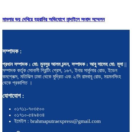
মামলার ভয় দেখিয়ে হয়রানির অভিযোগে নান্দাইলে সংবাদ সম্মেলন
সম্পাদক :
প্রধান সম্পাদক : মো: মুনসুর আলম চন্দন, সম্পাদক : আবু সালেহ মো: মূসা
||
সম্পাদক কর্তৃক সোনালী প্রিন্টিং প্রেস, ১৬৭, ইনার সার্কুলার রোড, ইডেন
কমপ্লেক্স, মতিঝিল ঢাকা থেকে মুদ্রিত এবং ২/সি রামবাবু রোড, ময়মনসিংহ
থেকে প্রকাশিত ।
যোগাযোগ :
০১৭১১-৭০৩৫০০
০১৭১০-৫৪৯৪৩৪
ইমেইল : brahmaputraexpress@gmail.com