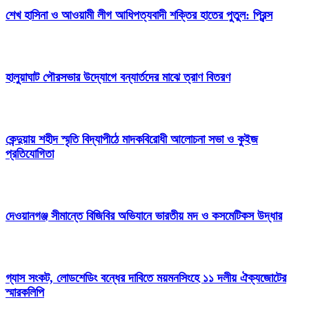
শেখ হাসিনা ও আওয়ামী লীগ আধিপত্যবাদী শক্তির হাতের পুতুল: প্রিন্স
হালুয়াঘাট পৌরসভার উদ্যোগে বন্যার্তদের মাঝে ত্রাণ বিতরণ
কেন্দুয়ায় শহীদ স্মৃতি বিদ্যাপীঠে মাদকবিরোধী আলোচনা সভা ও কুইজ
প্রতিযোগিতা
দেওয়ানগঞ্জ সীমান্তে বিজিবির অভিযানে ভারতীয় মদ ও কসমেটিকস উদ্ধার
গ্যাস সংকট, লোডশেডিং বন্ধের দাবিতে ময়মনসিংহে ১১ দলীয় ঐক্যজোটের
স্মারকলিপি