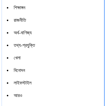
শিক্ষাঙ্গন
রাজনীতি
অর্থ-বাণিজ্য
তথ্য-প্রযুক্তি
খেলা
বিনোদন
লাইফস্টাইল
আরও