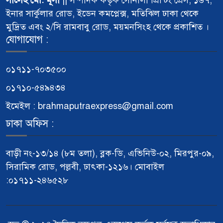
সালেহ মো: মূসা
|| সম্পাদক কর্তৃক সোনালী প্রিন্টিং প্রেস, ১৬৭,
ইনার সার্কুলার রোড, ইডেন কমপ্লেক্স, মতিঝিল ঢাকা থেকে
মুদ্রিত এবং ২/সি রামবাবু রোড, ময়মনসিংহ থেকে প্রকাশিত ।
যোগাযোগ :
০১৭১১-৭০৩৫০০
০১৭১০-৫৪৯৪৩৪
ইমেইল : brahmaputraexpress@gmail.com
ঢাকা অফিস :
বাড়ী নং-১৩/১৪ (৮ম তলা), ব্লক-ডি, এভিনিউ-০২, মিরপুর-০৯,
সিরামিক রোড, পল্লবী, ঢাৎকা-১২১৬। মোবাইল
:০১৭১১-২৪৬৫২৮