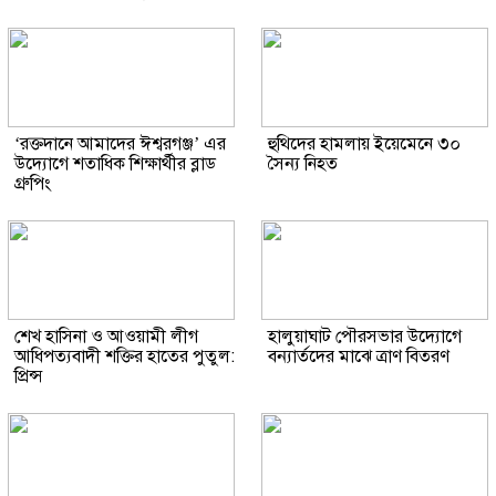
‘রক্তদানে আমাদের ঈশ্বরগঞ্জ’ এর
হুথিদের হামলায় ইয়েমেনে ৩০
উদ্যোগে শতাধিক শিক্ষার্থীর ব্লাড
সৈন্য নিহত
গ্রুপিং
শেখ হাসিনা ও আওয়ামী লীগ
হালুয়াঘাট পৌরসভার উদ্যোগে
আধিপত্যবাদী শক্তির হাতের পুতুল:
বন্যার্তদের মাঝে ত্রাণ বিতরণ
প্রিন্স