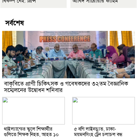
বিকল্প নেই: প্রিন্স
আবিদ সারোয়ার ফাহিম
সর্বশেষ
বাকৃবিতে প্রাণী চিকিৎসক ও গবেষকদের ৩২তম বৈজ্ঞানিক
সম্মেলনের উদ্বোধন শনিবার
থাইল্যান্ডের স্কুলে শিক্ষার্থীর
৫ বগি লাইনচ্যুত, ঢাকা-
গুলিতে শিক্ষক নিহত, আহত ১০
ময়মনসিংহ ট্রেন চলাচল বন্ধ