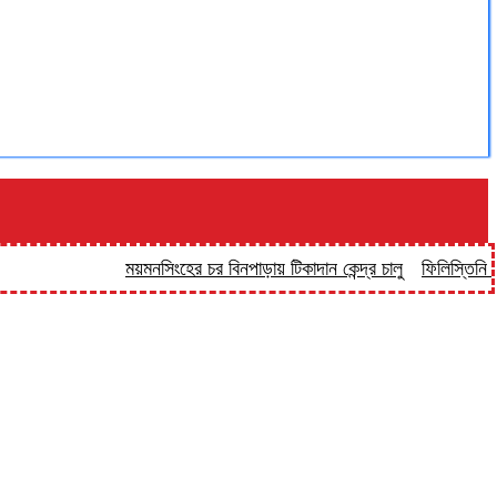
ময়মনসিংহের চর বিনপাড়ায় টিকাদান কেন্দ্র চালু
ফিলিস্তিনি বন্দিশিবি