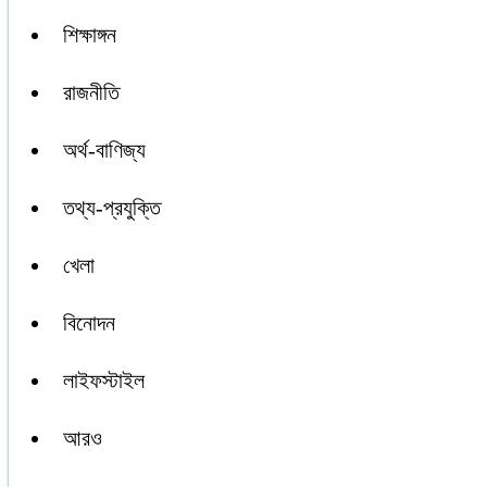
শিক্ষাঙ্গন
রাজনীতি
অর্থ-বাণিজ্য
তথ্য-প্রযুক্তি
খেলা
বিনোদন
লাইফস্টাইল
আরও