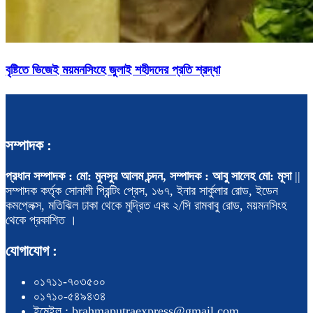
বৃষ্টিতে ভিজেই ময়মনসিংহে জুলাই শহীদদের প্রতি শ্রদ্ধা
সম্পাদক :
প্রধান সম্পাদক : মো: মুনসুর আলম চন্দন, সম্পাদক : আবু সালেহ মো: মূসা
||
সম্পাদক কর্তৃক সোনালী প্রিন্টিং প্রেস, ১৬৭, ইনার সার্কুলার রোড, ইডেন
কমপ্লেক্স, মতিঝিল ঢাকা থেকে মুদ্রিত এবং ২/সি রামবাবু রোড, ময়মনসিংহ
থেকে প্রকাশিত ।
যোগাযোগ :
০১৭১১-৭০৩৫০০
০১৭১০-৫৪৯৪৩৪
ইমেইল : brahmaputraexpress@gmail.com