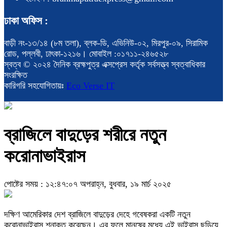
ঢাকা অফিস :
বাড়ী নং-১৩/১৪ (৮ম তলা), ব্লক-ডি, এভিনিউ-০২, মিরপুর-০৯, সিরামিক
রোড, পল্লবী, ঢাৎকা-১২১৬। মোবাইল :০১৭১১-২৪৬৫২৮
স্বত্ব © ২০২৪ দৈনিক ব্রহ্মপুত্র এক্সপ্রেস কর্তৃক সর্বসত্ত্ব স্বত্বাধিকার
সংরক্ষিত
কারিগরি সহযোগিতায়ঃ
Eco Verse IT
ব্রাজিলে বাদুড়ের শরীরে নতুন
করোনাভাইরাস
পোষ্টের সময় : ১২:৪৭:০৭ অপরাহ্ন, বুধবার, ১৯ মার্চ ২০২৫
দক্ষিণ আমেরিকার দেশ ব্রাজিলে বাদুড়ের দেহে গবেষকরা একটি নতুন
করোনাভাইরাস শনাক্ত করেছেন। এর ফলে মানুষের মধ্যে এই ভাইরাস ছড়িয়ে