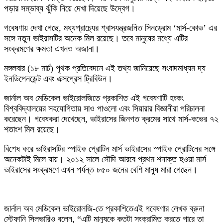
পড়ার সম্ভাব্য ঝুঁকি নিয়ে দেখা দিয়েছে উদ্বেগ।
গবেষণায় দেখা গেছে, মধ্যপ্রাচ্যের শ্বাসযন্ত্রজনিত সিনড্রোম ‘মার্স-কোভ’ এর
সঙ্গে নতুন ভাইরাসটির অনেক মিল রয়েছে। তবে মানুষের মধ্যে এটির
সংক্রমণের ক্ষমতা এখনও অজানা।
মঙ্গলবার (১৮ মার্চ) পৃথক প্রতিবেদনে এই তথ্য জানিয়েছে সংবাদমাধ্যম দ্য
ইনডিপেনডেন্ট এবং এক্সপ্রেস ট্রিবিউন।
জার্নাল অব মেডিকেল ভাইরোলজিতে প্রকাশিত এই গবেষণাটি হংকং
বিশ্ববিদ্যালয়ের সহযোগিতায় সাও পাওলো এবং সিয়ারার বিজ্ঞানীরা পরিচালনা
করেছেন। গবেষকরা দেখেছেন, ভাইরাসের জিনগত ক্রমের সাথে মার্স-কভের ৭২
শতাংশ মিল রয়েছে।
বিশেষ করে ভাইরাসটির স্পাইক প্রোটিন মার্স ভাইরাসের স্পাইক প্রোটিনের সঙ্গে
অনেকটাই মিলে যায়। ২০১২ সালে সৌদি আরবে প্রথম শনাক্ত হওয়া মার্স
ভাইরাসের সংক্রমণে এখন পর্যন্ত ৮৫০ জনের বেশি মানুষ মারা গেছেন।
জার্নাল অব মেডিকেল ভাইরোলজি-তে প্রকাশিতেএই গবেষণার লেখক ব্রুনা
স্টেফানি সিলভারিও বলেন, “এটি মানুষকে কতটা সংক্রামিত করতে পারে তা