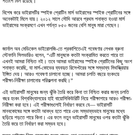
শতাংশ মিল রয়েছে।
বিশেষ করে ভাইরাসটির স্পাইক প্রোটিন মার্স ভাইরাসের স্পাইক প্রোটিনের সঙ্গে
অনেকটাই মিলে যায়। ২০১২ সালে সৌদি আরবে প্রথম শনাক্ত হওয়া মার্স
ভাইরাসের সংক্রমণে এখন পর্যন্ত ৮৫০ জনের বেশি মানুষ মারা গেছেন।
জার্নাল অব মেডিকেল ভাইরোলজি-তে প্রকাশিতেএই গবেষণার লেখক ব্রুনা
স্টেফানি সিলভারিও বলেন, “এটি মানুষকে কতটা সংক্রামিত করতে পারে তা
এখনই আমরা নিশ্চিত নই। তবে আমরা ভাইরাসের স্পাইক প্রোটিনের কিছু অংশ
শনাক্ত করেছি, যা মার্স-কোভের ব্যবহৃত রিসেপ্টরের সঙ্গে সম্ভাব্য মিথস্ক্রিয়ার
ইঙ্গিত দেয়। আরও গবেষণা চালানো হচ্ছে। আমরা চলতি বছরে হংকংয়ে
পরীক্ষা-নিরীক্ষা চালানোর পরিকল্পনা করছি।”
এই ভাইরাসটি মানুষের জন্য ঝুঁকি তৈরি করে কিনা তা নিশ্চিত করার জন্য চলতি
বছর হংকং বিশ্ববিদ্যালয়ের হাই বায়োসিকিউরিটি নিয়ে পরীক্ষাগারে আরও পরীক্ষা-
নিরীক্ষা করা হবে। এই পরীক্ষাগুলোই নির্ধারণ করবে যে— ভাইরাসটি
মানবকোষের সঙ্গে কতটা আবদ্ধ হতে পারে এবং সম্ভাব্যভাবে মানুষের মধ্যে
ছড়িয়ে পড়তে পারে কিনা। এর ফলে নতুন ভাইরাসটি মানুষের ওপর কতটা ঝুঁকি
তৈরি করে তা নির্ধারণ করা সম্ভব হবে।