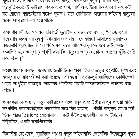
মূলত ভাইরাস নিয়ে গবেষণার জন্য বাদুড় বেশ গুরুত্বপূর্ণ। কারণ বাদুড়
প্রাকৃতিকভাবেই ভাইরাস বাহক এবং সার্স, মার্স এবং ইবোলা-সহ বেশ কয়েকটি
বড় রোগের প্রাদুর্ভাবের সঙ্গেও যুক্ত। তবে বেশিরভাগ বাদুড়ের ভাইরাস মানুষের
মধ্যে সংক্রমণ কম হয়ে থাকে।
গবেষণার সিনিয়র গবেষক রিকার্ডো ডুরেইস-কারভালহো বলেন, “বাদুড় হলো
গবেষণার জন্য গুরুত্বপূর্ণ ভাইরাল জলাধার। যে কারণে আমাদের ক্রমাগত
নজরদারি প্রয়োজন। সব পর্যবেক্ষণ করে আমাদের বুঝতে হবে ভাইরাসগুলো
সঞ্চালিত হয়ে অন্যান্য প্রাণী এমনকি মানুষের জন্যও কোনও ধরনের ঝুঁকি তৈরি
করে কিনা।”
সংবাদমাধ্যম বলছে, গবেষণায় ১৬টি ভিন্ন প্রজাতির বাদুড়ের ৪২৩টির মুখে এবং
মলদ্বার সোয়াব পরীক্ষা করা হয়েছে ৷ এরমধ্য়ে উত্তর-পূর্ব ব্রাজিলের ফোর্টালেজা
শহরে সংগৃহীত বাদুড়ের সোয়াবের পাঁচটিতে সাতটি করোনাভাইরাস শনাক্ত করা
গেছে।
গবেষকরা দেখেছেন, নতুন ভাইরাসের সঙ্গে মানুষ এবং উটের মধ্যে পাওয়া মার্স-
সম্পর্কিত করোনাভাইরাস প্রজাতির সঙ্গে মিল রয়েছে। পাঁচটি বাদুড়ের মধ্যে দুটি
ভিন্ন প্রজাতির ছিল: মোলোসাস, একটি কীটপতঙ্গভোজী এবং আর্টিবিয়াস
লিটুরাটাস, একটি ফ্রুগিভোজী।
বিজ্ঞানীরা দেখেছেন, ব্রাজিলে পাওয়া নতুন ভাইরাসটির জেনেটিক সিকোয়েন্স প্রায়