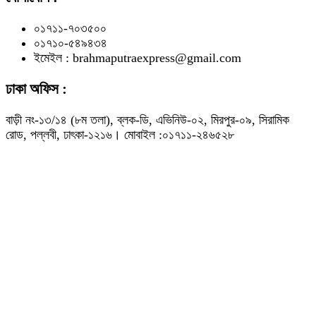
০১৭১১-৭০৩৫০০
০১৭১০-৫৪৯৪৩৪
ইমেইল : brahmaputraexpress@gmail.com
ঢাকা অফিস :
বাড়ী নং-১৩/১৪ (৮ম তলা), ব্লক-ডি, এভিনিউ-০২, মিরপুর-০৯, সিরামিক
রোড, পল্লবী, ঢাৎকা-১২১৬। মোবাইল :০১৭১১-২৪৬৫২৮