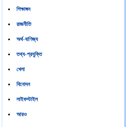
শিক্ষাঙ্গন
রাজনীতি
অর্থ-বাণিজ্য
তথ্য-প্রযুক্তি
খেলা
বিনোদন
লাইফস্টাইল
আরও