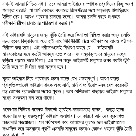
এখনই আমরা নিশ্চিত নই। তবে আমরা ভাইরাসের স্পাইক প্রোটিনের কিছু অংশ
শনাক্ত করেছি, যা মার্স-কোভের ব্যবহৃত রিসেপ্টরের সঙ্গে সম্ভাব্য মিথস্ক্রিয়ার
ইঙ্গিত দেয়। আরও গবেষণা চালানো হচ্ছে। আমরা চলতি বছরে হংকংয়ে
পরীক্ষা-নিরীক্ষা চালানোর পরিকল্পনা করছি।”
এই ভাইরাসটি মানুষের জন্য ঝুঁকি তৈরি করে কিনা তা নিশ্চিত করার জন্য চলতি
বছর হংকং বিশ্ববিদ্যালয়ের হাই বায়োসিকিউরিটি নিয়ে পরীক্ষাগারে আরও পরীক্ষা-
নিরীক্ষা করা হবে। এই পরীক্ষাগুলোই নির্ধারণ করবে যে— ভাইরাসটি
মানবকোষের সঙ্গে কতটা আবদ্ধ হতে পারে এবং সম্ভাব্যভাবে মানুষের মধ্যে
ছড়িয়ে পড়তে পারে কিনা। এর ফলে নতুন ভাইরাসটি মানুষের ওপর কতটা ঝুঁকি
তৈরি করে তা নির্ধারণ করা সম্ভব হবে।
মূলত ভাইরাস নিয়ে গবেষণার জন্য বাদুড় বেশ গুরুত্বপূর্ণ। কারণ বাদুড়
প্রাকৃতিকভাবেই ভাইরাস বাহক এবং সার্স, মার্স এবং ইবোলা-সহ বেশ কয়েকটি
বড় রোগের প্রাদুর্ভাবের সঙ্গেও যুক্ত। তবে বেশিরভাগ বাদুড়ের ভাইরাস মানুষের
মধ্যে সংক্রমণ কম হয়ে থাকে।
গবেষণার সিনিয়র গবেষক রিকার্ডো ডুরেইস-কারভালহো বলেন, “বাদুড় হলো
গবেষণার জন্য গুরুত্বপূর্ণ ভাইরাল জলাধার। যে কারণে আমাদের ক্রমাগত
নজরদারি প্রয়োজন। সব পর্যবেক্ষণ করে আমাদের বুঝতে হবে ভাইরাসগুলো
সঞ্চালিত হয়ে অন্যান্য প্রাণী এমনকি মানুষের জন্যও কোনও ধরনের ঝুঁকি তৈরি
করে কিনা।”