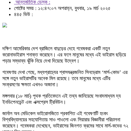
আন্তর্জাতিক ডেস্ক :
পোষ্টের সময় : ১২:৪৭:০৭ অপরাহ্ন, বুধবার, ১৯ মার্চ ২০২৫
৪৪৫ ভিউ :
দক্ষিণ আমেরিকার দেশ ব্রাজিলে বাদুড়ের দেহে গবেষকরা একটি নতুন
করোনাভাইরাস শনাক্ত করেছেন। এর ফলে মানুষের মধ্যে এই ভাইরাস ছড়িয়ে
পড়ার সম্ভাব্য ঝুঁকি নিয়ে দেখা দিয়েছে উদ্বেগ।
গবেষণায় দেখা গেছে, মধ্যপ্রাচ্যের শ্বাসযন্ত্রজনিত সিনড্রোম ‘মার্স-কোভ’ এর
সঙ্গে নতুন ভাইরাসটির অনেক মিল রয়েছে। তবে মানুষের মধ্যে এটির
সংক্রমণের ক্ষমতা এখনও অজানা।
মঙ্গলবার (১৮ মার্চ) পৃথক প্রতিবেদনে এই তথ্য জানিয়েছে সংবাদমাধ্যম দ্য
ইনডিপেনডেন্ট এবং এক্সপ্রেস ট্রিবিউন।
জার্নাল অব মেডিকেল ভাইরোলজিতে প্রকাশিত এই গবেষণাটি হংকং
বিশ্ববিদ্যালয়ের সহযোগিতায় সাও পাওলো এবং সিয়ারার বিজ্ঞানীরা পরিচালনা
করেছেন। গবেষকরা দেখেছেন, ভাইরাসের জিনগত ক্রমের সাথে মার্স-কভের ৭২