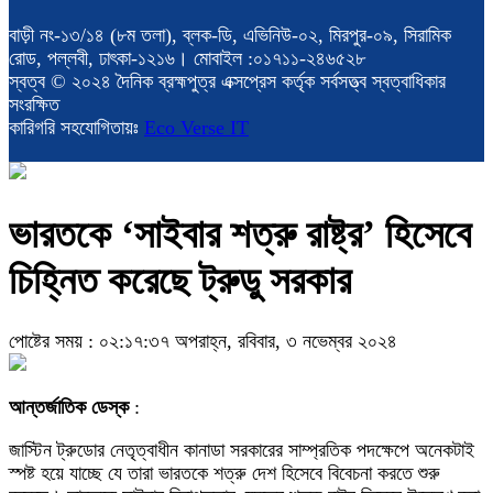
বাড়ী নং-১৩/১৪ (৮ম তলা), ব্লক-ডি, এভিনিউ-০২, মিরপুর-০৯, সিরামিক
রোড, পল্লবী, ঢাৎকা-১২১৬। মোবাইল :০১৭১১-২৪৬৫২৮
স্বত্ব © ২০২৪ দৈনিক ব্রহ্মপুত্র এক্সপ্রেস কর্তৃক সর্বসত্ত্ব স্বত্বাধিকার
সংরক্ষিত
কারিগরি সহযোগিতায়ঃ
Eco Verse IT
ভারতকে ‘সাইবার শত্রু রাষ্ট্র’ হিসেবে
চিহ্নিত করেছে ট্রুডু সরকার
পোষ্টের সময় : ০২:১৭:৩৭ অপরাহ্ন, রবিবার, ৩ নভেম্বর ২০২৪
আন্তর্জাতিক ডেস্ক
:
জাস্টিন ট্রুডোর নেতৃত্বাধীন কানাডা সরকারের সাম্প্রতিক পদক্ষেপে অনেকটাই
স্পষ্ট হয়ে যাচ্ছে যে তারা ভারতকে শত্রু দেশ হিসেবে বিবেচনা করতে শুরু