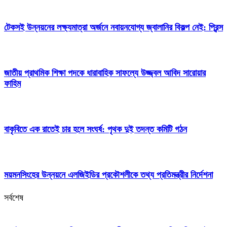
টেকসই উন্নয়নের লক্ষ্যমাত্রা অর্জনে নবায়নযোগ্য জ্বালানির বিকল্প নেই: প্রিন্স
জাতীয় প্রাথমিক শিক্ষা পদকে ধারাবাহিক সাফল্যে উজ্জ্বল আবিদ সারোয়ার
ফাহিম
বাকৃবিতে এক রাতেই চার হলে সংঘর্ষ: পৃথক দুই তদন্ত কমিটি গঠন
ময়মনসিংহের উন্নয়নে এলজিইডির প্রকৌশলীকে তথ্য প্রতিমন্ত্রীর নির্দেশনা
সর্বশেষ