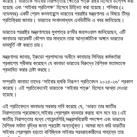
করেছে। ভারতকে সাইবার নিরাপত্তার ক্ষেত্রে শত্রু রাষ্ট্র হিসেবে উল্লেখ করা
হয়েছে এবং ‘সাইবার প্রতিপক্ষ’ হিসেবে চিহ্নিত করা হয়েছে। শনিবার (২
নভেম্বর) একটি প্রেস কনফারেন্সে ভারতের পররাষ্ট্র মন্ত্রণালয় এ বিষয়ে তীব্র
প্রতিক্রিয়া জানায়। ভারতের সংবাদমাধ্যম এনডিটিভি এ খবর জানিয়েছে।
ভারতের পররাষ্ট্র মন্ত্রণালয়ের মুখপাত্র রণধীর জয়সওয়াল জানিয়েছেন, এটি
কানাডার আরেকটি কৌশল যার মাধ্যমে তারা আন্তর্জাতিক অঙ্গনে ভারতের
ভাবমূর্তি নষ্ট করতে চায়।
মন্ত্রণালয় জানায়, ট্রুডো প্রশাসনের অধীনে কানাডার সিনিয়র কর্মকর্তারা
প্রকাশ্যে স্বীকার করেছেন যে কানাডা ভারতের বিরুদ্ধে বৈশ্বিক মতামতকে
প্রভাবিত করার চেষ্টা করছে।
সম্প্রতি কানাডা তাদের ‘সাইবার হুমকি নিরূপণ প্রতিবেদন ২০২৫-২৬’ প্রকাশ
করেছে। এই প্রতিবেদনেই ভারতকে ‘সাইবার শত্রু’ হিসেবে আখ্যা দেওয়া
হয়েছে।
এই প্রতিবেদনে কানাডার সরকার দাবি করেছে যে, ‘ভারত তার জাতীয়
নিরাপত্তার প্রয়োজনে,সাইবার প্রোগ্রাম ব্যবহার করছে বলে মনে হয়।এই
জাতীয় নিরাপত্তার মধ্যে গোয়েন্দাগিরি,সন্ত্রাসবিরোধী পদক্ষেপ এবং ভারতের
বৈশ্বিক মর্যাদা বৃদ্ধির জন্য প্রচেষ্টা অন্তর্ভুক্ত। আমরা মনে করি ভারতীয়
সাইবার প্রোগ্রাম হয়তো বাণিজ্যিক সাইবার সরবরাহকারীদের সাহায্যে তার