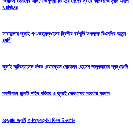
জিয়াউর রহমানের আদর্শে অনুপ্রাণিত হয়ে দেশের স্বার্থে কাজের আহ্বান এমপি
ওয়াহাবের
তারাকান্দায় জুলাই গণ-অভ্যুত্থানের দ্বিতীয় বর্ষপূর্তি উপলক্ষে বিএনপির আনন্দ
র‍্যালী
জুলাই স্মৃতিস্তম্ভে মউক চেয়ারম্যান মোতাহার হোসেন তালুকদারের শ্রদ্ধাঞ্জলি
বকশীগঞ্জে জুলাই শহিদ পরিবার ও জুলাই যোদ্ধাদের সংবর্ধনা প্রদান
কেন্দুয়ায় জুলাই গণঅভ্যুত্থান দিবস উদযাপন