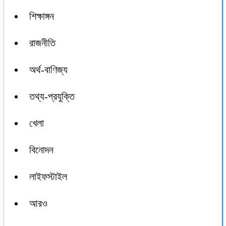
শিক্ষাঙ্গন
রাজনীতি
অর্থ-বাণিজ্য
তথ্য-প্রযুক্তি
খেলা
বিনোদন
লাইফস্টাইল
আরও