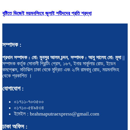
বৃষ্টিতে ভিজেই ময়মনসিংহে জুলাই শহীদদের প্রতি শ্রদ্ধা
সম্পাদক :
প্রধান সম্পাদক : মো: মুনসুর আলম চন্দন, সম্পাদক : আবু সালেহ মো: মূসা
||
সম্পাদক কর্তৃক সোনালী প্রিন্টিং প্রেস, ১৬৭, ইনার সার্কুলার রোড, ইডেন
কমপ্লেক্স, মতিঝিল ঢাকা থেকে মুদ্রিত এবং ২/সি রামবাবু রোড, ময়মনসিংহ
থেকে প্রকাশিত ।
যোগাযোগ :
০১৭১১-৭০৩৫০০
০১৭১০-৫৪৯৪৩৪
ইমেইল : brahmaputraexpress@gmail.com
ঢাকা অফিস :