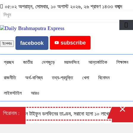
০৫:০২ অপরাহ্ন, সোমবার, ১০ অগাস্ট ২০২৬, ২৬ শ্রাবণ ১৪৩৩ বঙ্গাব্দ
subscribe
facebook
ইপেপার
প্রচ্ছদ
জাতীয়
দেশজুড়ে
ময়মনসিংহ
আন্তর্জাতিক
শিক্ষাঙ্গন
রাজনীতি
অর্থ-বাণিজ্য
তথ্য-প্রযুক্তি
খেলা
বিনোদন
লাইফস্টাইল
আরও
×
শিরোনাম :
চীনে টাইফুন ডলফিনের তাণ্ডব, সরানো হলো ১০ লাখের বেশি মানুষ
ই