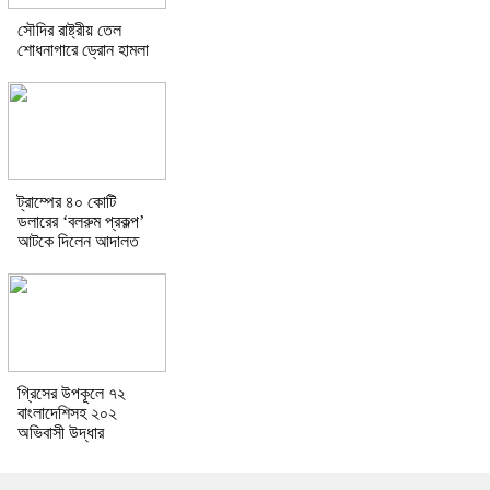
সৌদির রাষ্ট্রীয় তেল
শোধনাগারে ড্রোন হামলা
ট্রাম্পের ৪০ কোটি
ডলারের ‘বলরুম প্রকল্প’
আটকে দিলেন আদালত
গ্রিসের উপকূলে ৭২
বাংলাদেশিসহ ২০২
অভিবাসী উদ্ধার