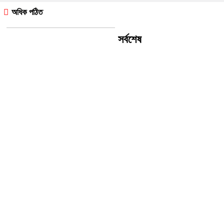
অধিক পঠিত
সর্বশেষ
নজরুল বিশ্ববিদ্যালয়ে কেন্দ্রীয় খেলার
মাঠের উদ্বোধন
বাকৃবিতে সংঘর্ষ: একাডেমিক বহিষ্কার
থেকে বিরত থাকতে প্রশাসনকে
ছাত্রদলের আহ্বান