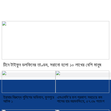
আসছে ‘এসআরবি’, প্রকাশিত হলো
আইনের খসড়া
চীনে টাইফুন ডলফিনের তাণ্ডব, সরানো হলো ১০ লাখের বেশি মানুষ
ইয়াবার বিরুদ্ধে পুলিশের অভিযান, ফুলপুরে
এসএসসি’র ফল প্রকাশ: সবচেয়ে কম
আটক ১
পাসের হার ময়মনসিংহে, ৫৭.৩৯ শতাংশ