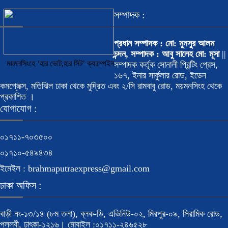
সম্পাদক :
প্রধান সম্পাদক : মো: মুনসুর আলম
চন্দন, সম্পাদক : আবু সালেহ মো: মূসা
||
ময়মনসিংহে ‘হার ভোট,হার সিট’ ক্যাম্পেইন
সম্পাদক কর্তৃক সোনালী প্রিন্টিং প্রেস,
১৬৭, ইনার সার্কুলার রোড, ইডেন
কমপ্লেক্স, মতিঝিল ঢাকা থেকে মুদ্রিত এবং ২/সি রামবাবু রোড, ময়মনসিংহ থেকে
প্রকাশিত ।
যোগাযোগ :
০১৭১১-৭০৩৫০০
০১৭১০-৫৪৯৪৩৪
ইমেইল : brahmaputraexpress@gmail.com
ঢাকা অফিস :
বাড়ী নং-১৩/১৪ (৮ম তলা), ব্লক-ডি, এভিনিউ-০২, মিরপুর-০৯, সিরামিক রোড,
পল্লবী, ঢাৎকা-১২১৬। মোবাইল :০১৭১১-২৪৬৫২৮