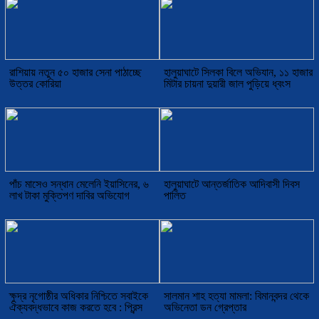
রাশিয়ায় নতুন ৫০ হাজার সেনা পাঠাচ্ছে
হালুয়াঘাটে সিলকা বিলে অভিযান, ১১ হাজার
উত্তর কোরিয়া
মিটার চায়না দুয়ারী জাল পুড়িয়ে ধ্বংস
পাঁচ মাসেও সন্ধান মেলেনি ইয়াসিনের, ৬
হালুয়াঘাটে আন্তর্জাতিক আদিবাসী দিবস
লাখ টাকা মুক্তিপণ দাবির অভিযোগ
পালিত
ক্ষুদ্র নৃগোষ্ঠীর অধিকার নিশ্চিতে সবাইকে
সালমান শাহ হত্যা মামলা: বিমানবন্দর থেকে
ঐক্যবদ্ধভাবে কাজ করতে হবে : প্রিন্স
অভিনেতা ডন গ্রেপ্তার