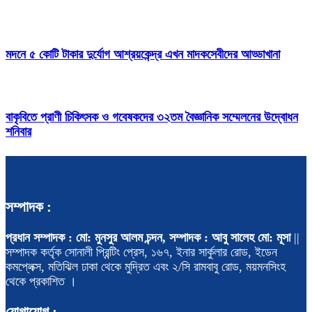
মদনে ৫ কোটি টাকার দুর্যোগ আশ্রয়কেন্দ্র এখন মাদকসেবীদের আড্ডাখানা
বাকৃবিতে প্রাণী চিকিৎসক ও গবেষকদের ৩২তম বৈজ্ঞানিক সম্মেলনের উদ্বোধন
শনিবার
সম্পাদক :
প্রধান সম্পাদক : মো: মুনসুর আলম চন্দন, সম্পাদক : আবু সালেহ মো: মূসা
||
সম্পাদক কর্তৃক সোনালী প্রিন্টিং প্রেস, ১৬৭, ইনার সার্কুলার রোড, ইডেন
কমপ্লেক্স, মতিঝিল ঢাকা থেকে মুদ্রিত এবং ২/সি রামবাবু রোড, ময়মনসিংহ
থেকে প্রকাশিত ।
যোগাযোগ :