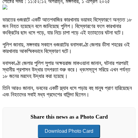
পোষ্টের সময় : ১১:৫২:১২ অপরাহ্ন, মঙ্গলবার, ১ এপ্রিল ২০২৫
ভারতের গুজরাটে একটি আতশবাজির কারখানায় ভয়াবহ বিস্ফোরণে অন্তত ১৮
জন নিহত হয়েছেন বলে জানিয়েছে পুলিশ। বিস্ফোরণের ফলে কারখানার
কংক্রিটের ছাদ ধসে পড়ে, যার নিচে চাপা পড়ে এই হতাহতের ঘটনা ঘটে।
পুলিশ জানায়, মঙ্গলবার সকালে গুজরাটের বনাসকাণ্ঠা জেলার ডীসা শহরের ওই
কারখানায় আকস্মিকভাবে বিস্ফোরণ ঘটে।
বনাসকাণ্ঠা জেলার পুলিশ সুপার অক্ষয়রাজ মাকওয়ানা জানান, ঘটনার পরপরই
স্থানীয় প্রশাসন উদ্ধার তৎপরতা শুরু করে। ধ্বংসস্তূপ সরিয়ে এখন পর্যন্ত
১৮ জনের মরদেহ উদ্ধার করা হয়েছে।
তিনি আরও জানান, ভবনের একটি স্ল্যাব ধসে পড়ায় বহু মানুষ প্রাণ হারিয়েছেন
এবং নিহতদের সবাই মধ্য প্রদেশের বাসিন্দা ছিলেন।
Share this news as a Photo Card
Download Photo Card