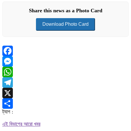
Share this news as a Photo Card
Download Photo Card
Facebook
Messenger
WhatsApp
Telegram
X
ট্যাগ :
Share
এই বিভাগের আরো খবর