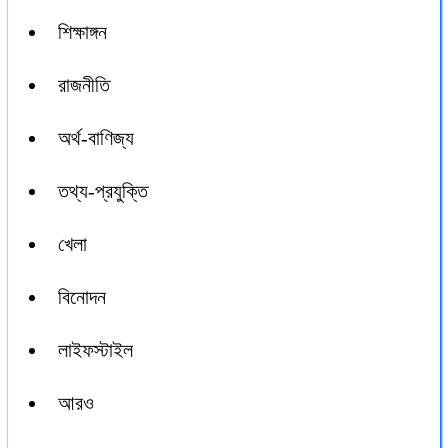
শিক্ষাঙ্গন
রাজনীতি
অর্থ-বাণিজ্য
তথ্য-প্রযুক্তি
খেলা
বিনোদন
লাইফস্টাইল
আরও