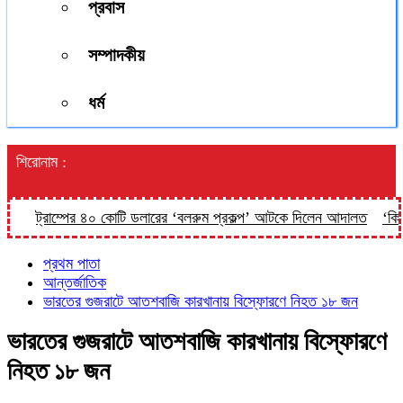
প্রবাস
সম্পাদকীয়
ধর্ম
শিরোনাম :
ট্রাম্পের ৪০ কোটি ডলারের ‘বলরুম প্রকল্প’ আটকে দিলেন আদালত
‘কিসের 
প্রথম পাতা
আন্তর্জাতিক
ভারতের গুজরাটে আতশবাজি কারখানায় বিস্ফোরণে নিহত ১৮ জন
ভারতের গুজরাটে আতশবাজি কারখানায় বিস্ফোরণে
নিহত ১৮ জন