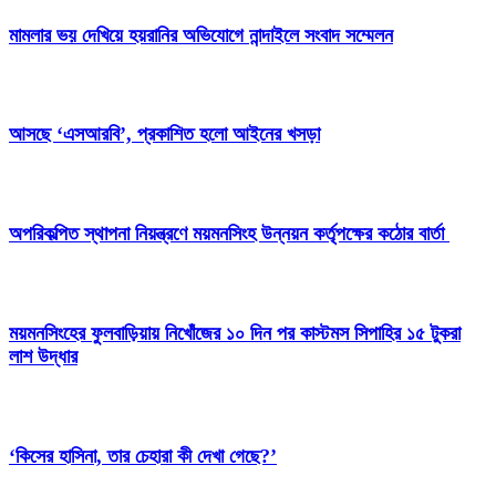
মামলার ভয় দেখিয়ে হয়রানির অভিযোগে নান্দাইলে সংবাদ সম্মেলন
আসছে ‘এসআরবি’, প্রকাশিত হলো আইনের খসড়া
অপরিকল্পিত স্থাপনা নিয়ন্ত্রণে ময়মনসিংহ উন্নয়ন কর্তৃপক্ষের কঠোর বার্তা
ময়মনসিংহের ফুলবাড়িয়ায় নিখোঁজের ১০ দিন পর কাস্টমস সিপাহির ১৫ টুকরা
লাশ উদ্ধার
‘কিসের হাসিনা, তার চেহারা কী দেখা গেছে?’