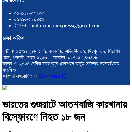
০১৭১১-৭০৩৫০০
০১৭১০-৫৪৯৪৩৪
ইমেইল : brahmaputraexpress@gmail.com
ঢাকা অফিস :
বাড়ী নং-১৩/১৪ (৮ম তলা), ব্লক-ডি, এভিনিউ-০২, মিরপুর-০৯, সিরামিক
রোড, পল্লবী, ঢাৎকা-১২১৬। মোবাইল :০১৭১১-২৪৬৫২৮
স্বত্ব © ২০২৪ দৈনিক ব্রহ্মপুত্র এক্সপ্রেস কর্তৃক সর্বসত্ত্ব স্বত্বাধিকার
সংরক্ষিত
কারিগরি সহযোগিতায়ঃ
Eco Verse IT
ভারতের গুজরাটে আতশবাজি কারখানায়
বিস্ফোরণে নিহত ১৮ জন