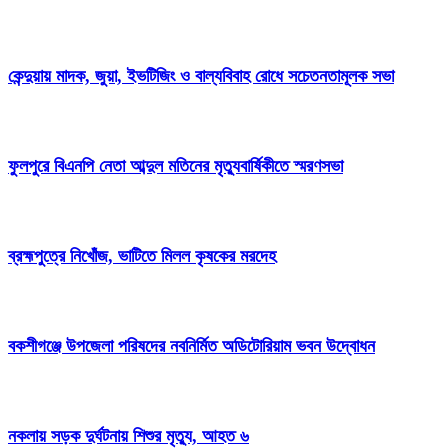
কেন্দুয়ায় মাদক, জুয়া, ইভটিজিং ও বাল্যবিবাহ রোধে সচেতনতামূলক সভা
ফুলপুরে বিএনপি নেতা আব্দুল মতিনের মৃত্যুবার্ষিকীতে স্মরণসভা
ব্রহ্মপুত্রে নিখোঁজ, ভাটিতে মিলল কৃষকের মরদেহ
বকশীগঞ্জে উপজেলা পরিষদের নবনির্মিত অডিটোরিয়াম ভবন উদ্বোধন
নকলায় সড়ক দুর্ঘটনায় শিশুর মৃত্যু, আহত ৬