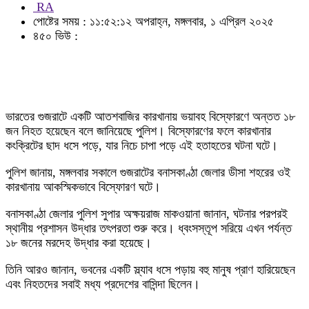
RA
পোষ্টের সময় : ১১:৫২:১২ অপরাহ্ন, মঙ্গলবার, ১ এপ্রিল ২০২৫
৪৫০ ভিউ :
ভারতের গুজরাটে একটি আতশবাজির কারখানায় ভয়াবহ বিস্ফোরণে অন্তত ১৮
জন নিহত হয়েছেন বলে জানিয়েছে পুলিশ। বিস্ফোরণের ফলে কারখানার
কংক্রিটের ছাদ ধসে পড়ে, যার নিচে চাপা পড়ে এই হতাহতের ঘটনা ঘটে।
পুলিশ জানায়, মঙ্গলবার সকালে গুজরাটের বনাসকাণ্ঠা জেলার ডীসা শহরের ওই
কারখানায় আকস্মিকভাবে বিস্ফোরণ ঘটে।
বনাসকাণ্ঠা জেলার পুলিশ সুপার অক্ষয়রাজ মাকওয়ানা জানান, ঘটনার পরপরই
স্থানীয় প্রশাসন উদ্ধার তৎপরতা শুরু করে। ধ্বংসস্তূপ সরিয়ে এখন পর্যন্ত
১৮ জনের মরদেহ উদ্ধার করা হয়েছে।
তিনি আরও জানান, ভবনের একটি স্ল্যাব ধসে পড়ায় বহু মানুষ প্রাণ হারিয়েছেন
এবং নিহতদের সবাই মধ্য প্রদেশের বাসিন্দা ছিলেন।