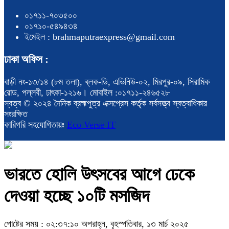
০১৭১১-৭০৩৫০০
০১৭১০-৫৪৯৪৩৪
ইমেইল : brahmaputraexpress@gmail.com
ঢাকা অফিস :
বাড়ী নং-১৩/১৪ (৮ম তলা), ব্লক-ডি, এভিনিউ-০২, মিরপুর-০৯, সিরামিক
রোড, পল্লবী, ঢাৎকা-১২১৬। মোবাইল :০১৭১১-২৪৬৫২৮
স্বত্ব © ২০২৪ দৈনিক ব্রহ্মপুত্র এক্সপ্রেস কর্তৃক সর্বসত্ত্ব স্বত্বাধিকার
সংরক্ষিত
কারিগরি সহযোগিতায়ঃ
Eco Verse IT
ভারতে হোলি উৎসবের আগে ঢেকে
দেওয়া হচ্ছে ১০টি মসজিদ
পোষ্টের সময় : ০২:৩৭:১০ অপরাহ্ন, বৃহস্পতিবার, ১৩ মার্চ ২০২৫