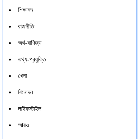
শিক্ষাঙ্গন
রাজনীতি
অর্থ-বাণিজ্য
তথ্য-প্রযুক্তি
খেলা
বিনোদন
লাইফস্টাইল
আরও