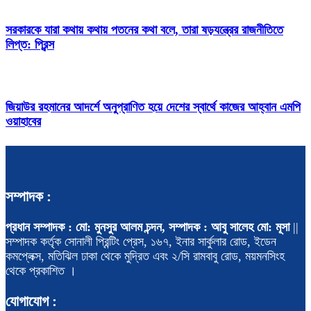
সরকারকে যারা কথায় কথায় পতনের কথা বলে, তারা ষড়যন্ত্রের রাজনীতিতে
লিপ্ত: প্রিন্স
জিয়াউর রহমানের আদর্শে অনুপ্রাণিত হয়ে দেশের স্বার্থে কাজের আহ্বান এমপি
ওয়াহাবের
সম্পাদক :
প্রধান সম্পাদক : মো: মুনসুর আলম চন্দন, সম্পাদক : আবু সালেহ মো: মূসা
||
সম্পাদক কর্তৃক সোনালী প্রিন্টিং প্রেস, ১৬৭, ইনার সার্কুলার রোড, ইডেন
কমপ্লেক্স, মতিঝিল ঢাকা থেকে মুদ্রিত এবং ২/সি রামবাবু রোড, ময়মনসিংহ
থেকে প্রকাশিত ।
যোগাযোগ :