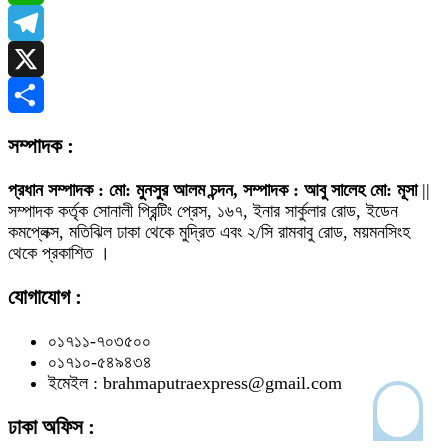
WhatsApp
Telegram
X
Share
সম্পাদক :
প্রধান সম্পাদক : মো: মুনসুর আলম চন্দন, সম্পাদক : আবু সালেহ মো: মূসা
||
সম্পাদক কর্তৃক সোনালী প্রিন্টিং প্রেস, ১৬৭, ইনার সার্কুলার রোড, ইডেন
কমপ্লেক্স, মতিঝিল ঢাকা থেকে মুদ্রিত এবং ২/সি রামবাবু রোড, ময়মনসিংহ
থেকে প্রকাশিত ।
যোগাযোগ :
০১৭১১-৭০৩৫০০
০১৭১০-৫৪৯৪৩৪
ইমেইল : brahmaputraexpress@gmail.com
ঢাকা অফিস :