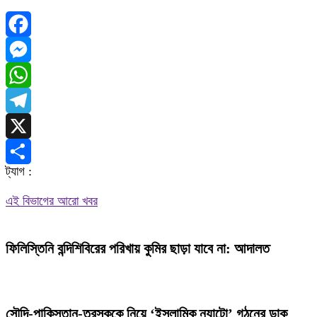
Facebook
Messenger
WhatsApp
Telegram
X
ট্যাগ :
Share
এই বিভাগের আরো খবর
ফিলিস্তিনি বন্দিশিবিরের পরিখায় কুমির ছাড়া যাবে না: আদালত
সৌদি-পাকিস্তান-তুরস্ককে নিয়ে ‘ইসলামিক ন্যাটো’ গঠনের ডাক