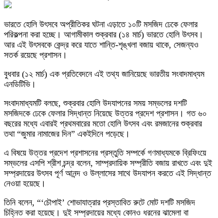
ভারতে হোলি উৎসবে অপ্রীতিকর ঘটনা এড়াতে ১০টি মসজিদ ঢেকে ফেলার
পরিকল্পনা করা হচ্ছে। আগামীকাল শুক্রবার (১৪ মার্চ) ভারতে হোলি উৎসব।
আর এই উৎসবকে কেন্দ্র করে যাতে শান্তি-শৃঙ্খলা বজায় থাকে, সেজন্যও
সতর্ক রয়েছে প্রশাসন।
বুধবার (১২ মার্চ) এক প্রতিবেদনে এই তথ্য জানিয়েছে ভারতীয় সংবাদমাধ্যম
এনডিটিভি।
সংবাদমাধ্যমটি বলছে, শুক্রবার হোলি উদযাপনের সময় সম্ভলের দশটি
মসজিদকে ঢেকে ফেলার সিদ্ধান্ত নিয়েছে উত্তর প্রদেশ প্রশাসন। গত ৬০
বছরের মধ্যে এবারই প্রথমবারের মতো হোলি উৎসব এবং রমজানের শুক্রবার
তথা “জুমার নামাজের দিন” একইদিনে পড়েছে।
এ বিষয়ে উত্তর প্রদেশ প্রশাসনের প্রস্তুতি সম্পর্কে গণমাধ্যমকে ব্রিফিংয়ে
সম্ভলের এসপি শ্রীশ চন্দ্র বলেন, সাম্প্রদায়িক সম্প্রীতি বজায় রাখতে এবং দুই
সম্প্রদায়ের উৎসব পূর্ণ আনন্দ ও উল্লাসের সাথে উদযাপন করতে এই সিদ্ধান্ত
নেওয়া হয়েছে।
তিনি বলেন, “‘চৌপাই’ শোভাযাত্রার প্রস্তাবিত রুটে মোট দশটি মসজিদ
চিহ্নিত করা হয়েছে। দুই সম্প্রদায়ের মধ্যে কোনও ধরনের ঝামেলা বা