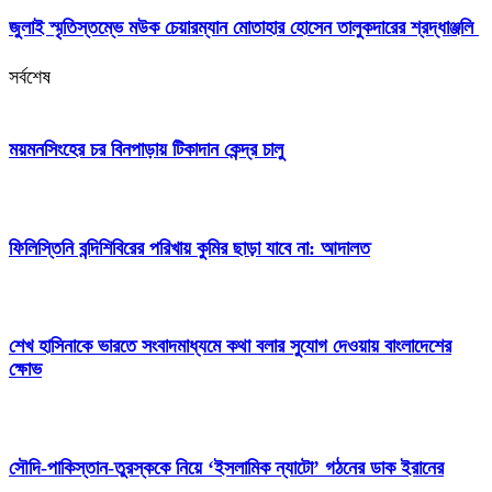
জুলাই স্মৃতিস্তম্ভে মউক চেয়ারম্যান মোতাহার হোসেন তালুকদারের শ্রদ্ধাঞ্জলি
সর্বশেষ
ময়মনসিংহের চর বিনপাড়ায় টিকাদান কেন্দ্র চালু
ফিলিস্তিনি বন্দিশিবিরের পরিখায় কুমির ছাড়া যাবে না: আদালত
শেখ হাসিনাকে ভারতে সংবাদমাধ্যমে কথা বলার সুযোগ দেওয়ায় বাংলাদেশের
ক্ষোভ
সৌদি-পাকিস্তান-তুরস্ককে নিয়ে ‘ইসলামিক ন্যাটো’ গঠনের ডাক ইরানের