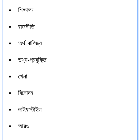
শিক্ষাঙ্গন
রাজনীতি
অর্থ-বাণিজ্য
তথ্য-প্রযুক্তি
খেলা
বিনোদন
লাইফস্টাইল
আরও