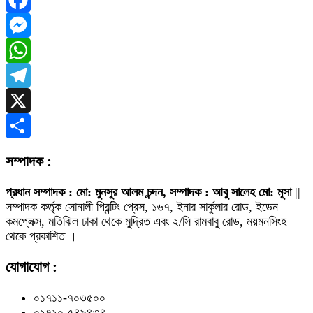
Facebook
Messenger
WhatsApp
Telegram
X
Share
সম্পাদক :
প্রধান সম্পাদক : মো: মুনসুর আলম চন্দন, সম্পাদক : আবু সালেহ মো: মূসা
||
সম্পাদক কর্তৃক সোনালী প্রিন্টিং প্রেস, ১৬৭, ইনার সার্কুলার রোড, ইডেন
কমপ্লেক্স, মতিঝিল ঢাকা থেকে মুদ্রিত এবং ২/সি রামবাবু রোড, ময়মনসিংহ
থেকে প্রকাশিত ।
যোগাযোগ :
০১৭১১-৭০৩৫০০
০১৭১০-৫৪৯৪৩৪