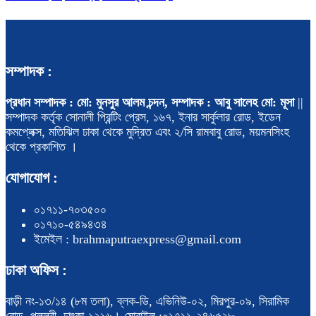
সম্পাদক :
প্রধান সম্পাদক : মো: মুনসুর আলম চন্দন, সম্পাদক : আবু সালেহ মো: মূসা
||
সম্পাদক কর্তৃক সোনালী প্রিন্টিং প্রেস, ১৬৭, ইনার সার্কুলার রোড, ইডেন
কমপ্লেক্স, মতিঝিল ঢাকা থেকে মুদ্রিত এবং ২/সি রামবাবু রোড, ময়মনসিংহ
থেকে প্রকাশিত ।
যোগাযোগ :
০১৭১১-৭০৩৫০০
০১৭১০-৫৪৯৪৩৪
ইমেইল : brahmaputraexpress@gmail.com
ঢাকা অফিস :
বাড়ী নং-১৩/১৪ (৮ম তলা), ব্লক-ডি, এভিনিউ-০২, মিরপুর-০৯, সিরামিক
রোড, পল্লবী, ঢাৎকা-১২১৬। মোবাইল :০১৭১১-২৪৬৫২৮