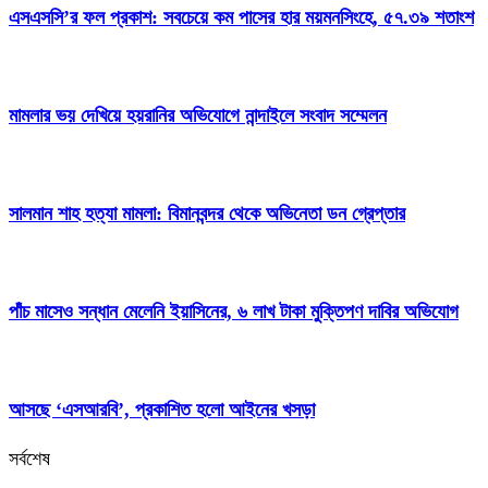
এসএসসি’র ফল প্রকাশ: সবচেয়ে কম পাসের হার ময়মনসিংহে, ৫৭.৩৯ শতাংশ
মামলার ভয় দেখিয়ে হয়রানির অভিযোগে নান্দাইলে সংবাদ সম্মেলন
সালমান শাহ হত্যা মামলা: বিমানবন্দর থেকে অভিনেতা ডন গ্রেপ্তার
পাঁচ মাসেও সন্ধান মেলেনি ইয়াসিনের, ৬ লাখ টাকা মুক্তিপণ দাবির অভিযোগ
আসছে ‘এসআরবি’, প্রকাশিত হলো আইনের খসড়া
সর্বশেষ