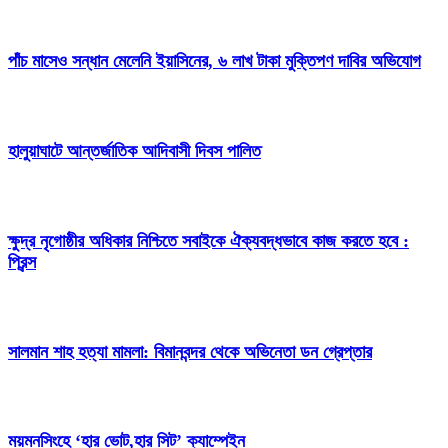
পাঁচ মাসেও সন্ধান মেলেনি ইয়াসিনের, ৬ লাখ টাকা মুক্তিপণ দাবির অভিযোগ
হালুয়াঘাটে আন্তর্জাতিক আদিবাসী দিবস পালিত
ক্ষুদ্র নৃগোষ্ঠীর অধিকার নিশ্চিতে সবাইকে ঐক্যবদ্ধভাবে কাজ করতে হবে :
প্রিন্স
সালমান শাহ হত্যা মামলা: বিমানবন্দর থেকে অভিনেতা ডন গ্রেপ্তার
ময়মনসিংহে ‘হার ভোট,হার সিট’ ক্যাম্পেইন