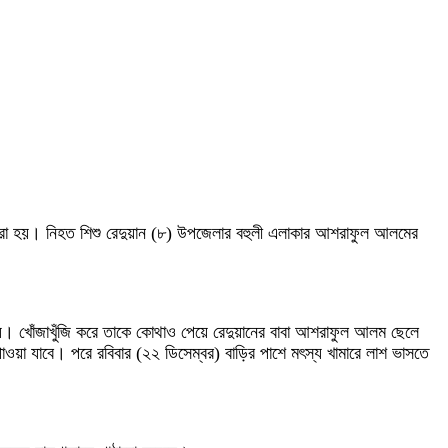
র করা হয়। নিহত শিশু রেদুয়ান (৮) উপজেলার বহুলী এলাকার আশরাফুল আলমের
ঁজ হয়। খোঁজাখুঁজি করে তাকে কোথাও পেয়ে রেদুয়ানের বাবা আশরাফুল আলম ছেলে
াওয়া যাবে। পরে রবিবার (২২ ডিসেম্বর) বাড়ির পাশে মৎস্য খামারে লাশ ভাসতে