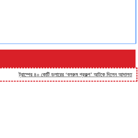
ট্রাম্পের ৪০ কোটি ডলারের ‘বলরুম প্রকল্প’ আটকে দিলেন আদালত
‘কিসের হ