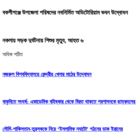
বকশীগঞ্জে উপজেলা পরিষদের নবনির্মিত অডিটোরিয়াম ভবন উদ্বোধন
নকলায় সড়ক দুর্ঘটনায় শিশুর মৃত্যু, আহত ৬
অধিক পঠিত
নজরুল বিশ্ববিদ্যালয়ে কেন্দ্রীয় খেলার মাঠের উদ্বোধন
বাকৃবিতে সংঘর্ষ: একাডেমিক বহিষ্কার থেকে বিরত থাকতে প্রশাসনকে ছাত্রদলের
সৌদি-পাকিস্তান-তুরস্ককে নিয়ে ‘ইসলামিক ন্যাটো’ গঠনের ডাক ইরানের