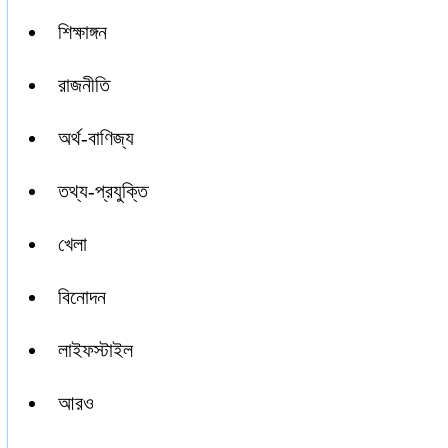
শিক্ষাঙ্গন
রাজনীতি
অর্থ-বাণিজ্য
তথ্য-প্রযুক্তি
খেলা
বিনোদন
লাইফস্টাইল
আরও