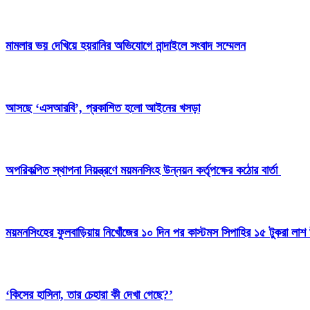
মামলার ভয় দেখিয়ে হয়রানির অভিযোগে নান্দাইলে সংবাদ সম্মেলন
আসছে ‘এসআরবি’, প্রকাশিত হলো আইনের খসড়া
অপরিকল্পিত স্থাপনা নিয়ন্ত্রণে ময়মনসিংহ উন্নয়ন কর্তৃপক্ষের কঠোর বার্তা
ময়মনসিংহের ফুলবাড়িয়ায় নিখোঁজের ১০ দিন পর কাস্টমস সিপাহির ১৫ টুকরা লাশ 
‘কিসের হাসিনা, তার চেহারা কী দেখা গেছে?’