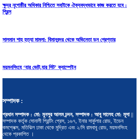
ক্ষুদ্র নৃগোষ্ঠীর অধিকার নিশ্চিতে সবাইকে ঐক্যবদ্ধভাবে কাজ করতে হবে :
প্রিন্স
সালমান শাহ হত্যা মামলা: বিমানবন্দর থেকে অভিনেতা ডন গ্রেপ্তার
ময়মনসিংহে ‘হার ভোট,হার সিট’ ক্যাম্পেইন
সম্পাদক :
প্রধান সম্পাদক : মো: মুনসুর আলম চন্দন, সম্পাদক : আবু সালেহ মো: মূসা
||
সম্পাদক কর্তৃক সোনালী প্রিন্টিং প্রেস, ১৬৭, ইনার সার্কুলার রোড, ইডেন
কমপ্লেক্স, মতিঝিল ঢাকা থেকে মুদ্রিত এবং ২/সি রামবাবু রোড, ময়মনসিংহ
থেকে প্রকাশিত ।