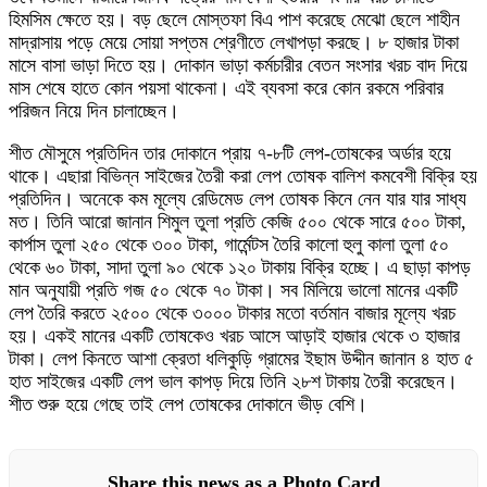
হিমসিম ক্ষেতে হয়। বড় ছেলে মোস্তফা বিএ পাশ করেছে মেঝো ছেলে শাহীন
মাদ্রাসায় পড়ে মেয়ে সোয়া সপ্তম শ্রেণীতে লেখাপড়া করছে। ৮ হাজার টাকা
মাসে বাসা ভাড়া দিতে হয়। দোকান ভাড়া কর্মচারীর বেতন সংসার খরচ বাদ দিয়ে
মাস শেষে হাতে কোন পয়সা থাকেনা। এই ব্যবসা করে কোন রকমে পরিবার
পরিজন নিয়ে দিন চালাচ্ছেন।
শীত মৌসুমে প্রতিদিন তার দোকানে প্রায় ৭-৮টি লেপ-তোষকের অর্ডার হয়ে
থাকে। এছারা বিভিন্ন সাইজের তৈরী করা লেপ তোষক বালিশ কমবেশী বিক্রি হয়
প্রতিদিন। অনেকে কম মূল্যে রেডিমেড লেপ তোষক কিনে নেন যার যার সাধ্য
মত। তিনি আরো জানান শিমুল তুলা প্রতি কেজি ৫০০ থেকে সারে ৫০০ টাকা,
কার্পাস তুলা ২৫০ থেকে ৩০০ টাকা, গার্মেন্টস তৈরি কালো হুলু কালা তুলা ৫০
থেকে ৬০ টাকা, সাদা তুলা ৯০ থেকে ১২০ টাকায় বিক্রি হচ্ছে। এ ছাড়া কাপড়
মান অনুযায়ী প্রতি গজ ৫০ থেকে ৭০ টাকা। সব মিলিয়ে ভালো মানের একটি
লেপ তৈরি করতে ২৫০০ থেকে ৩০০০ টাকার মতো বর্তমান বাজার মূল্যে খরচ
হয়। একই মানের একটি তোষকেও খরচ আসে আড়াই হাজার থেকে ৩ হাজার
টাকা। লেপ কিনতে আশা ক্রেতা ধলিকুড়ি গ্রামের ইছাম উদ্দীন জানান ৪ হাত ৫
হাত সাইজের একটি লেপ ভাল কাপড় দিয়ে তিনি ২৮শ টাকায় তৈরী করেছেন।
শীত শুরু হয়ে গেছে তাই লেপ তোষকের দোকানে ভীড় বেশি।
Share this news as a Photo Card