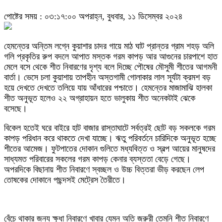
পোষ্টের সময় : ০৩:১৭:০০ অপরাহ্ন, বুধবার, ১১ ডিসেম্বর ২০২৪
হেমন্তের অন্তিম লগ্নে কুয়াশার চাদর গায়ে মাঠ ঘাট প্রান্তর গ্রাম শহড় অলি
গলি প্রকৃতির রুপ বদলে আপাত মস্তক গরম কাপড় আর আগুনের চারপাশে হাত
মেলে বসে থেকে শীত নিবারণের দৃশ্য বলে দিচ্ছে পৌষের মৌসুমী শীতের আগমনী
বার্তা। ভেসে চলা কুয়াশায় তাপহীন অস্তগামী গোলাকার লাল সূর্যটা ক্রমশ বড়
হয়ে দেখতে দেখতে তলিয়ে যায় আঁধারের পশ্চাতে। হেমন্তের মাজামাঝি হালকা
শীত অনুভূত হলেও ২২ অগ্রাহায়ন হতে ভালুকায় শীত অনেকটাই ঝেকে
বসেছে।
বিকেল হতেই ঘরে বাইরে হাট বাজার রাস্তাঘাটে সর্বত্রই ছোট বড় সকলকে গরম
কাপড় পরিধান করে থাকতে দেখা যাচ্ছে। ঋতু পরিবর্তনে চারিদিকে অনুভূত হচ্ছে
শীতের আমেজ। ফুটপাতের দোকান গুলিতে মধ্যবিত্ত ও স্বল্প আয়ের মানুষদের
সাধ্যমত পরিবারের সকলের গরম কাপড় কেনার ব্যস্ততা বেড়ে গেছে।
অপরদিকে বিছানায় শীত নিবারণে স্বচ্ছল ও উচ্চ বিত্তরা ভীড় করছেন লেপ
তোষকের দোকানে পছন্দসই মেট্রেস তৈরীতে।
বেঁচে থাকার জন্য ক্ষুধা নিবারণে খাবার যেমন অতি জরুরী তেমনি শীত নিবারণে