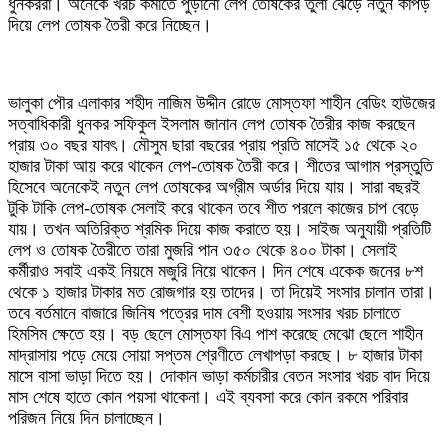
ধুনকররা। অনেকে খরচ কমাতে পুড়ানো লেপ তোষকের তুলা ঝেড়ে নতুন কাপড়
দিয়ে লেপ তোষক তৈরী করে নিচ্ছেন।
ভালুকা পৌর এলাকার শহীদ নাজিম উদ্দীন রোডে মোস্তফা শাহীন বেডিং হাউজের
সত্বাধিকারী ধুনকর সফিকুল ইসলাম জানান লেপ তোষক তৈরীর কাজ করছেন
প্রায় ৩০ বছর যাবৎ। মৌসুম ছারা বছরের প্রায় প্রতি মাসেই ১৫ থেকে ২০
হাজার টাকা আয় করে থাকেন লেপ-তোষক তৈরী করে। শীতের আগাম প্রস্তুতি
হিসেবে অনেকেই নতুন লেপ তোষকের অগ্রীম অর্ডার দিয়ে যায়। সারা বছরই
টুকি টাকি লেপ-তোষক সেলাই করে থাকেন তবে শীত পরলে কাজের চাপ বেড়ে
যায়। তখন অতিরিক্ত শ্রমিক দিয়ে কাজ করাতে হয়। সাইজ অনুযায়ী প্রতিটি
লেপ ও তোষক তৈরীতে তারা মুজরি পান ৩৫০ থেকে ৪০০ টাকা। সেলাই
কর্মীরাও সবাই একই নিয়মে মজুরি নিয়ে থাকেন। দিন শেষে একেক জনের ৮শ
থেকে ১ হাজার টাকার মত রোজগার হয় তাদের। তা দিয়েই সংসার চালান তারা।
তবে বর্তমানে বাজারে জিনিষ পত্রের দাম বেশী হওয়ায় সংসার খরচ চালাতে
হিমসিম ক্ষেতে হয়। বড় ছেলে মোস্তফা বিএ পাশ করেছে মেঝো ছেলে শাহীন
মাদ্রাসায় পড়ে মেয়ে সোয়া সপ্তম শ্রেণীতে লেখাপড়া করছে। ৮ হাজার টাকা
মাসে বাসা ভাড়া দিতে হয়। দোকান ভাড়া কর্মচারীর বেতন সংসার খরচ বাদ দিয়ে
মাস শেষে হাতে কোন পয়সা থাকেনা। এই ব্যবসা করে কোন রকমে পরিবার
পরিজন নিয়ে দিন চালাচ্ছেন।