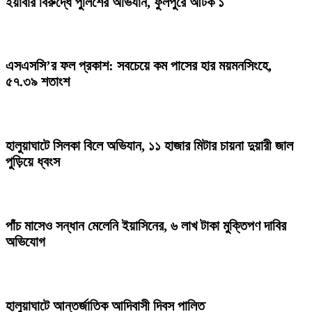
ইয়াবার বিরুদ্ধে পুলিশের অভিযান, ফুলপুরে আটক ১
এসএসসি’র ফল প্রকাশ: সবচেয়ে কম পাসের হার ময়মনসিংহে,
৫৭.৩৯ শতাংশ
হালুয়াঘাটে সিলকা বিলে অভিযান, ১১ হাজার মিটার চায়না দুয়ারী জাল
পুড়িয়ে ধ্বংস
পাঁচ মাসেও সন্ধান মেলেনি ইয়াসিনের, ৬ লাখ টাকা মুক্তিপণ দাবির
অভিযোগ
হালুয়াঘাটে আন্তর্জাতিক আদিবাসী দিবস পালিত