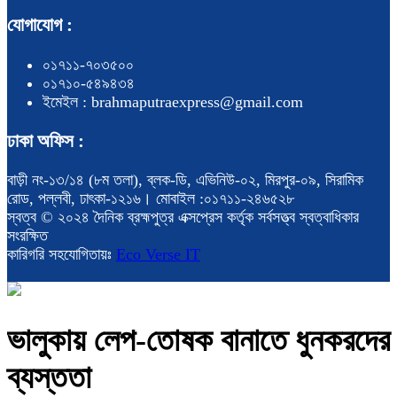
যোগাযোগ :
০১৭১১-৭০৩৫০০
০১৭১০-৫৪৯৪৩৪
ইমেইল : brahmaputraexpress@gmail.com
ঢাকা অফিস :
বাড়ী নং-১৩/১৪ (৮ম তলা), ব্লক-ডি, এভিনিউ-০২, মিরপুর-০৯, সিরামিক
রোড, পল্লবী, ঢাৎকা-১২১৬। মোবাইল :০১৭১১-২৪৬৫২৮
স্বত্ব © ২০২৪ দৈনিক ব্রহ্মপুত্র এক্সপ্রেস কর্তৃক সর্বসত্ত্ব স্বত্বাধিকার
সংরক্ষিত
কারিগরি সহযোগিতায়ঃ
Eco Verse IT
ভালুকায় লেপ-তোষক বানাতে ধুনকরদের
ব্যস্ততা