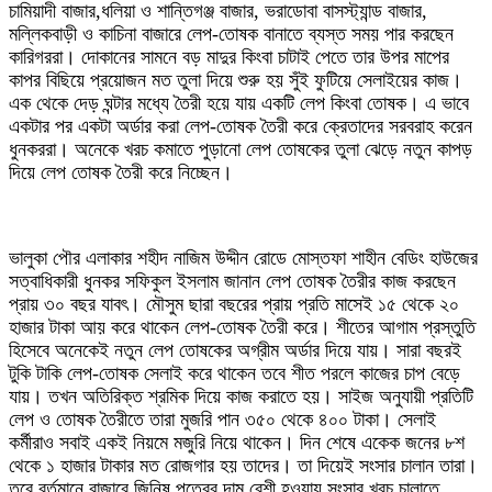
চামিয়াদী বাজার,ধলিয়া ও শান্তিগঞ্জ বাজার, ভরাডোবা বাসস্ট্যান্ড বাজার,
মল্লিকবাড়ী ও কাচিনা বাজারে লেপ-তোষক বানাতে ব্যস্ত সময় পার করছেন
কারিগররা। দোকানের সামনে বড় মাদুর কিংবা চাটাই পেতে তার উপর মাপের
কাপর বিছিয়ে প্রয়োজন মত তুলা দিয়ে শুরু হয় সুঁই ফুটিয়ে সেলাইয়ের কাজ।
এক থেকে দেড় ঘন্টার মধ্যে তৈরী হয়ে যায় একটি লেপ কিংবা তোষক। এ ভাবে
একটার পর একটা অর্ডার করা লেপ-তোষক তৈরী করে ক্রেতাদের সরবরাহ করেন
ধুনকররা। অনেকে খরচ কমাতে পুড়ানো লেপ তোষকের তুলা ঝেড়ে নতুন কাপড়
দিয়ে লেপ তোষক তৈরী করে নিচ্ছেন।
ভালুকা পৌর এলাকার শহীদ নাজিম উদ্দীন রোডে মোস্তফা শাহীন বেডিং হাউজের
সত্বাধিকারী ধুনকর সফিকুল ইসলাম জানান লেপ তোষক তৈরীর কাজ করছেন
প্রায় ৩০ বছর যাবৎ। মৌসুম ছারা বছরের প্রায় প্রতি মাসেই ১৫ থেকে ২০
হাজার টাকা আয় করে থাকেন লেপ-তোষক তৈরী করে। শীতের আগাম প্রস্তুতি
হিসেবে অনেকেই নতুন লেপ তোষকের অগ্রীম অর্ডার দিয়ে যায়। সারা বছরই
টুকি টাকি লেপ-তোষক সেলাই করে থাকেন তবে শীত পরলে কাজের চাপ বেড়ে
যায়। তখন অতিরিক্ত শ্রমিক দিয়ে কাজ করাতে হয়। সাইজ অনুযায়ী প্রতিটি
লেপ ও তোষক তৈরীতে তারা মুজরি পান ৩৫০ থেকে ৪০০ টাকা। সেলাই
কর্মীরাও সবাই একই নিয়মে মজুরি নিয়ে থাকেন। দিন শেষে একেক জনের ৮শ
থেকে ১ হাজার টাকার মত রোজগার হয় তাদের। তা দিয়েই সংসার চালান তারা।
তবে বর্তমানে বাজারে জিনিষ পত্রের দাম বেশী হওয়ায় সংসার খরচ চালাতে