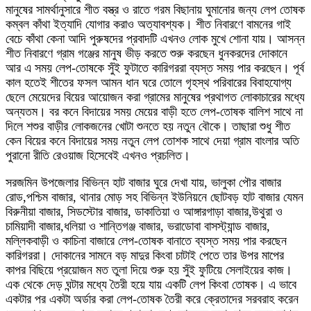
মানুষের সামর্থানুসারে শীত বস্ত্র ও রাতে গরম বিছানায় ঘুমানোর জন্য লেপ তোষক
কম্বল কাঁথা ইত্যাদি যোগার করাও অত্যাবশ্যক। শীত নিবারণে বামনের গাই
বেচে কাঁথা কেনা আদি পুরুষদের প্রবাদটি এখনও লোক মুখে শোনা যায়। আসন্ন
শীত নিবারণে গ্রাম গঞ্জের মানুষ ভীড় করতে শুরু করছেন ধুনকরদের দোকানে
আর এ সময় লেপ-তোষকে সুঁই ফুটাতে কারিগররা ব্যস্ত সময় পার করছেন। পূর্ব
কাল হতেই শীতের ফসল আমন ধান ঘরে তোলে গৃহস্থ পরিবারের বিবাহযোগ্য
ছেলে মেয়েদের বিয়ের আয়োজন করা গ্রামের মানুষের প্রথাগত লোকাচারের মধ্যে
অন্যতম। বর কনে বিদায়ের সময় মেয়ের বাড়ী হতে লেপ-তোষক বালিশ সাথে না
দিলে শশুর বাড়ীর লোকজনের খোটা শুনতে হয় নতুন বৌকে। তাছারা শুধু শীত
কেন বিয়ের কনে বিদায়ের সময় নতুন লেপ তোশক সাথে দেয়া গ্রাম বাংলার অতি
পুরানো রীতি রেওয়াজ হিসেবেই এখনও প্রচলিত।
সরজমিন উপজেলার বিভিন্ন হাট বাজার ঘুরে দেখা যায়, ভালুকা পৌর বাজার
রোড,পশ্চিম বাজার, থানার মোড় সহ বিভিন্ন ইউনিয়নে ছোটবড় হাট বাজার যেমন
বিরুনীয়া বাজার, সিডস্টোর বাজার, ডাকাতিয়া ও আঙ্গারগাড়া বাজার,উথুরা ও
চামিয়াদী বাজার,ধলিয়া ও শান্তিগঞ্জ বাজার, ভরাডোবা বাসস্ট্যান্ড বাজার,
মল্লিকবাড়ী ও কাচিনা বাজারে লেপ-তোষক বানাতে ব্যস্ত সময় পার করছেন
কারিগররা। দোকানের সামনে বড় মাদুর কিংবা চাটাই পেতে তার উপর মাপের
কাপর বিছিয়ে প্রয়োজন মত তুলা দিয়ে শুরু হয় সুঁই ফুটিয়ে সেলাইয়ের কাজ।
এক থেকে দেড় ঘন্টার মধ্যে তৈরী হয়ে যায় একটি লেপ কিংবা তোষক। এ ভাবে
একটার পর একটা অর্ডার করা লেপ-তোষক তৈরী করে ক্রেতাদের সরবরাহ করেন