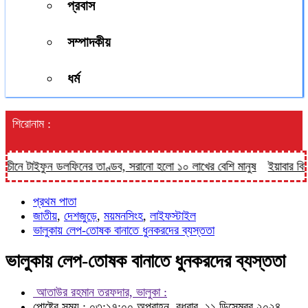
প্রবাস
সম্পাদকীয়
ধর্ম
শিরোনাম :
 টাইফুন ডলফিনের তাণ্ডব, সরানো হলো ১০ লাখের বেশি মানুষ
ইয়াবার বিরুদ্ধে
প্রথম পাতা
জাতীয়
,
দেশজুড়ে
,
ময়মনসিংহ
,
লাইফস্টাইল
ভালুকায় লেপ-তোষক বানাতে ধুনকরদের ব্যস্ততা
ভালুকায় লেপ-তোষক বানাতে ধুনকরদের ব্যস্ততা
আতাউর রহমান তরফদার, ভালুকা :
পোষ্টের সময় : ০৩:১৭:০০ অপরাহ্ন, বুধবার, ১১ ডিসেম্বর ২০২৪