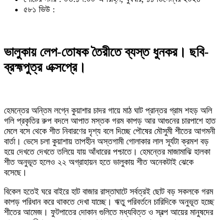
৫৮১ ভিউ :
ভালুকায় লেপ-তোষক তৈরীতে ব্যস্ত ধুনকর। ছবি-
ব্রহ্মপুত্র এক্সপ্রে।
হেমন্তের অন্তিম লগ্নে কুয়াশার চাদর গায়ে মাঠ ঘাট প্রান্তর গ্রাম শহড় অলি
গলি প্রকৃতির রুপ বদলে আপাত মস্তক গরম কাপড় আর আগুনের চারপাশে হাত
মেলে বসে থেকে শীত নিবারণের দৃশ্য বলে দিচ্ছে পৌষের মৌসুমী শীতের আগমনী
বার্তা। ভেসে চলা কুয়াশায় তাপহীন অস্তগামী গোলাকার লাল সূর্যটা ক্রমশ বড়
হয়ে দেখতে দেখতে তলিয়ে যায় আঁধারের পশ্চাতে। হেমন্তের মাজামাঝি হালকা
শীত অনুভূত হলেও ২২ অগ্রাহায়ন হতে ভালুকায় শীত অনেকটাই ঝেকে
বসেছে।
বিকেল হতেই ঘরে বাইরে হাট বাজার রাস্তাঘাটে সর্বত্রই ছোট বড় সকলকে গরম
কাপড় পরিধান করে থাকতে দেখা যাচ্ছে। ঋতু পরিবর্তনে চারিদিকে অনুভূত হচ্ছে
শীতের আমেজ। ফুটপাতের দোকান গুলিতে মধ্যবিত্ত ও স্বল্প আয়ের মানুষদের