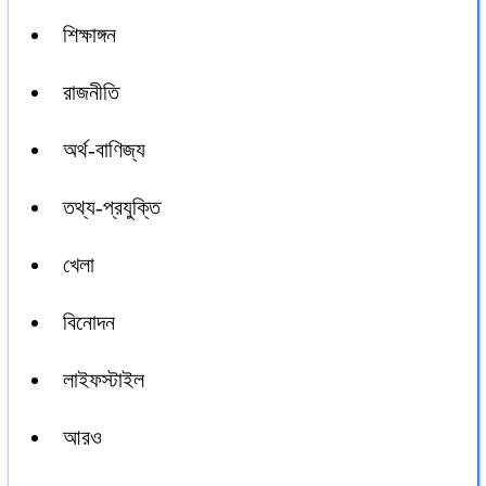
শিক্ষাঙ্গন
রাজনীতি
অর্থ-বাণিজ্য
তথ্য-প্রযুক্তি
খেলা
বিনোদন
লাইফস্টাইল
আরও