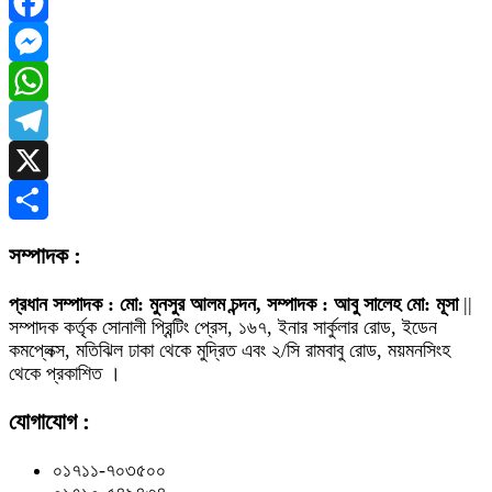
Facebook
Messenger
WhatsApp
Telegram
X
Share
সম্পাদক :
প্রধান সম্পাদক : মো: মুনসুর আলম চন্দন, সম্পাদক : আবু সালেহ মো: মূসা
||
সম্পাদক কর্তৃক সোনালী প্রিন্টিং প্রেস, ১৬৭, ইনার সার্কুলার রোড, ইডেন
কমপ্লেক্স, মতিঝিল ঢাকা থেকে মুদ্রিত এবং ২/সি রামবাবু রোড, ময়মনসিংহ
থেকে প্রকাশিত ।
যোগাযোগ :
০১৭১১-৭০৩৫০০