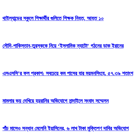
থাইল্যান্ডের স্কুলে শিক্ষার্থীর গুলিতে শিক্ষক নিহত, আহত ১০
সৌদি-পাকিস্তান-তুরস্ককে নিয়ে ‘ইসলামিক ন্যাটো’ গঠনের ডাক ইরানের
এসএসসি’র ফল প্রকাশ: সবচেয়ে কম পাসের হার ময়মনসিংহে, ৫৭.৩৯ শতাংশ
মামলার ভয় দেখিয়ে হয়রানির অভিযোগে নান্দাইলে সংবাদ সম্মেলন
পাঁচ মাসেও সন্ধান মেলেনি ইয়াসিনের, ৬ লাখ টাকা মুক্তিপণ দাবির অভিযোগ