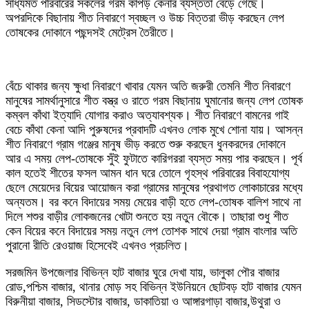
সাধ্যমত পরিবারের সকলের গরম কাপড় কেনার ব্যস্ততা বেড়ে গেছে।
অপরদিকে বিছানায় শীত নিবারণে স্বচ্ছল ও উচ্চ বিত্তরা ভীড় করছেন লেপ
তোষকের দোকানে পছন্দসই মেট্রেস তৈরীতে।
বেঁচে থাকার জন্য ক্ষুধা নিবারণে খাবার যেমন অতি জরুরী তেমনি শীত নিবারণে
মানুষের সামর্থানুসারে শীত বস্ত্র ও রাতে গরম বিছানায় ঘুমানোর জন্য লেপ তোষক
কম্বল কাঁথা ইত্যাদি যোগার করাও অত্যাবশ্যক। শীত নিবারণে বামনের গাই
বেচে কাঁথা কেনা আদি পুরুষদের প্রবাদটি এখনও লোক মুখে শোনা যায়। আসন্ন
শীত নিবারণে গ্রাম গঞ্জের মানুষ ভীড় করতে শুরু করছেন ধুনকরদের দোকানে
আর এ সময় লেপ-তোষকে সুঁই ফুটাতে কারিগররা ব্যস্ত সময় পার করছেন। পূর্ব
কাল হতেই শীতের ফসল আমন ধান ঘরে তোলে গৃহস্থ পরিবারের বিবাহযোগ্য
ছেলে মেয়েদের বিয়ের আয়োজন করা গ্রামের মানুষের প্রথাগত লোকাচারের মধ্যে
অন্যতম। বর কনে বিদায়ের সময় মেয়ের বাড়ী হতে লেপ-তোষক বালিশ সাথে না
দিলে শশুর বাড়ীর লোকজনের খোটা শুনতে হয় নতুন বৌকে। তাছারা শুধু শীত
কেন বিয়ের কনে বিদায়ের সময় নতুন লেপ তোশক সাথে দেয়া গ্রাম বাংলার অতি
পুরানো রীতি রেওয়াজ হিসেবেই এখনও প্রচলিত।
সরজমিন উপজেলার বিভিন্ন হাট বাজার ঘুরে দেখা যায়, ভালুকা পৌর বাজার
রোড,পশ্চিম বাজার, থানার মোড় সহ বিভিন্ন ইউনিয়নে ছোটবড় হাট বাজার যেমন
বিরুনীয়া বাজার, সিডস্টোর বাজার, ডাকাতিয়া ও আঙ্গারগাড়া বাজার,উথুরা ও