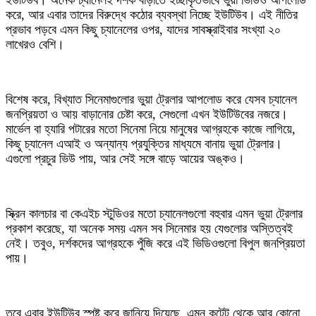
ইউটিউব। অনেক চ্যানেলই দর্শক বাড়াতে ইচ্ছাকৃতভাবে ভুয়া ভিডিও আপলোড
করে, আর এবার তাদের বিরুদ্ধে কঠোর ব্যবস্থা নিচ্ছে ইউটিউব। এই নীতির
প্রভাব পড়বে এমন কিছু চ্যানেলের ওপর, যাদের সাবস্ক্রাইবার সংখ্যা ২০
লাখেরও বেশি।
বিশেষ করে, বিখ্যাত সিনেমাগুলোর ভুয়া ট্রেলার আপলোড করে যেসব চ্যানেল
জনপ্রিয়তা ও আয় বাড়ানোর চেষ্টা করে, সেগুলো এখন ইউটিউবের নজরে।
মার্ভেল বা হ্যারি পটারের মতো সিনেমা নিয়ে মানুষের আগ্রহকে কাজে লাগিয়ে,
কিছু চ্যানেল এআই ও অন্যান্য প্রযুক্তির মাধ্যমে বানায় ভুয়া ট্রেলার।
এগুলো প্রচুর ভিউ পায়, আর সেই সঙ্গে বাড়ে আয়ের অঙ্কও।
স্ক্রিন কালচার বা কেএইচ স্টুডিওর মতো চ্যানেলগুলো বহুবার এমন ভুয়া ট্রেলার
প্রকাশ করেছে, যা অনেক সময় এমন সব সিনেমার হয় যেগুলোর অস্তিত্বই
নেই। তবুও, দর্শকদের আগ্রহকে পুঁজি করে এই ভিডিওগুলো বিপুল জনপ্রিয়তা
পায়।
তবে এবার ইউটিউব স্পষ্ট করে জানিয়ে দিয়েছে, এমন কন্টেন্ট থেকে আর কোনো