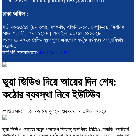
ইমেইল : brahmaputraexpress@gmail.com
ঢাকা অফিস :
বাড়ী নং-১৩/১৪ (৮ম তলা), ব্লক-ডি, এভিনিউ-০২, মিরপুর-০৯, সিরামিক
রোড, পল্লবী, ঢাৎকা-১২১৬। মোবাইল :০১৭১১-২৪৬৫২৮
স্বত্ব © ২০২৪ দৈনিক ব্রহ্মপুত্র এক্সপ্রেস কর্তৃক সর্বসত্ত্ব স্বত্বাধিকার
সংরক্ষিত
কারিগরি সহযোগিতায়ঃ
Eco Verse IT
ভুয়া ভিডিও দিয়ে আয়ের দিন শেষ:
কঠোর ব্যবস্থা নিবে ইউটিউব
পোষ্টের সময় : ০৯:৪৩:২৭ পূর্বাহ্ন, শুক্রবার, ৪ এপ্রিল ২০২৫
ভুয়া ভিডিও ঠেকাতে নতুন পদক্ষেপ নিয়েছে জনপ্রিয় ভিডিও শেয়ারিং প্ল্যাটফর্ম