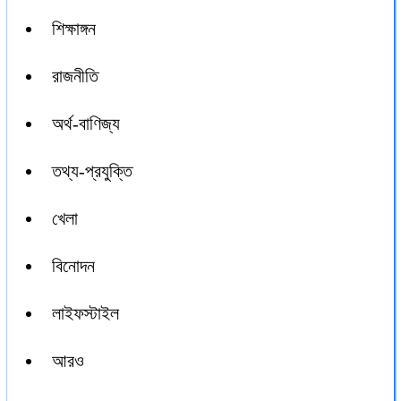
শিক্ষাঙ্গন
রাজনীতি
অর্থ-বাণিজ্য
তথ্য-প্রযুক্তি
খেলা
বিনোদন
লাইফস্টাইল
আরও