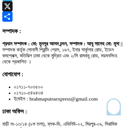
Telegram
X
Share
সম্পাদক :
প্রধান সম্পাদক : মো: মুনসুর আলম চন্দন, সম্পাদক : আবু সালেহ মো: মূসা
||
সম্পাদক কর্তৃক সোনালী প্রিন্টিং প্রেস, ১৬৭, ইনার সার্কুলার রোড, ইডেন
কমপ্লেক্স, মতিঝিল ঢাকা থেকে মুদ্রিত এবং ২/সি রামবাবু রোড, ময়মনসিংহ
থেকে প্রকাশিত ।
যোগাযোগ :
০১৭১১-৭০৩৫০০
০১৭১০-৫৪৯৪৩৪
ইমেইল : brahmaputraexpress@gmail.com
ঢাকা অফিস :
বাড়ী নং-১৩/১৪ (৮ম তলা), ব্লক-ডি, এভিনিউ-০২, মিরপুর-০৯, সিরামিক