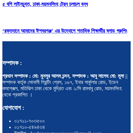
৫ বগি লাইনচ্যুত, ঢাকা-ময়মনসিংহ ট্রেন চলাচল বন্ধ
‘রক্তদানে আমাদের ঈশ্বরগঞ্জ’ এর উদ্যোগে শতাধিক শিক্ষার্থীর ব্লাড গ্রুপিং
সম্পাদক :
প্রধান সম্পাদক : মো: মুনসুর আলম চন্দন, সম্পাদক : আবু সালেহ মো: মূসা
||
সম্পাদক কর্তৃক সোনালী প্রিন্টিং প্রেস, ১৬৭, ইনার সার্কুলার রোড, ইডেন
কমপ্লেক্স, মতিঝিল ঢাকা থেকে মুদ্রিত এবং ২/সি রামবাবু রোড, ময়মনসিংহ
থেকে প্রকাশিত ।
যোগাযোগ :
০১৭১১-৭০৩৫০০
০১৭১০-৫৪৯৪৩৪