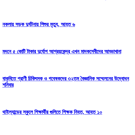
নকলায় সড়ক দুর্ঘটনায় শিশুর মৃত্যু, আহত ৬
মদনে ৫ কোটি টাকার দুর্যোগ আশ্রয়কেন্দ্র এখন মাদকসেবীদের আড্ডাখানা
বাকৃবিতে প্রাণী চিকিৎসক ও গবেষকদের ৩২তম বৈজ্ঞানিক সম্মেলনের উদ্বোধন
শনিবার
থাইল্যান্ডের স্কুলে শিক্ষার্থীর গুলিতে শিক্ষক নিহত, আহত ১০