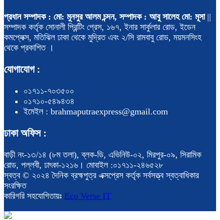
প্রধান সম্পাদক : মো: মুনসুর আলম চন্দন, সম্পাদক : আবু সালেহ মো: মূসা
||
সম্পাদক কর্তৃক সোনালী প্রিন্টিং প্রেস, ১৬৭, ইনার সার্কুলার রোড, ইডেন
কমপ্লেক্স, মতিঝিল ঢাকা থেকে মুদ্রিত এবং ২/সি রামবাবু রোড, ময়মনসিংহ
থেকে প্রকাশিত ।
যোগাযোগ :
০১৭১১-৭০৩৫০০
০১৭১০-৫৪৯৪৩৪
ইমেইল : brahmaputraexpress@gmail.com
ঢাকা অফিস :
বাড়ী নং-১৩/১৪ (৮ম তলা), ব্লক-ডি, এভিনিউ-০২, মিরপুর-০৯, সিরামিক
রোড, পল্লবী, ঢাৎকা-১২১৬। মোবাইল :০১৭১১-২৪৬৫২৮
স্বত্ব © ২০২৪ দৈনিক ব্রহ্মপুত্র এক্সপ্রেস কর্তৃক সর্বসত্ত্ব স্বত্বাধিকার
সংরক্ষিত
কারিগরি সহযোগিতায়ঃ
Eco Verse IT