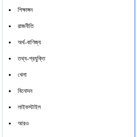
শিক্ষাঙ্গন
রাজনীতি
অর্থ-বাণিজ্য
তথ্য-প্রযুক্তি
খেলা
বিনোদন
লাইফস্টাইল
আরও