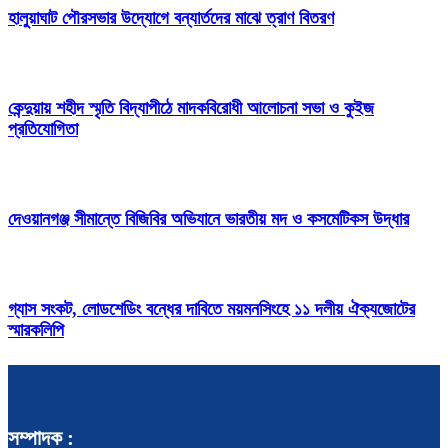
হালুয়াঘাট পৌরসভার উদ্যোগে বন্যার্তদের মাঝে ত্রাণ বিতরণ
কেন্দুয়ায় শহীদ স্মৃতি বিদ্যাপীঠে মাদকবিরোধী আলোচনা সভা ও কুইজ
প্রতিযোগিতা
দেওয়ানগঞ্জ সীমান্তে বিজিবির অভিযানে ভারতীয় মদ ও কসমেটিকস উদ্ধার
গ্যাস সংকট, লোডশেডিং বন্ধের দাবিতে ময়মনসিংহে ১১ দলীয় ঐক্যজোটের
স্মারকলিপি
সম্পাদক :