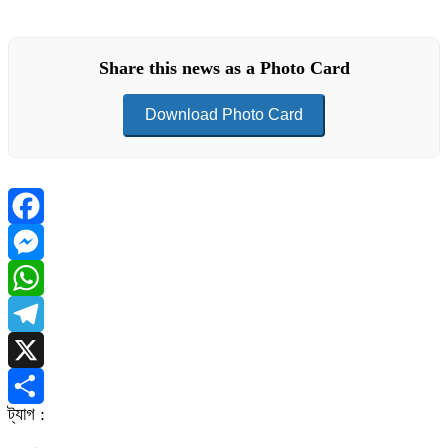
Share this news as a Photo Card
Download Photo Card
Facebook
Messenger
WhatsApp
Telegram
X
ট্যাগ :
Share