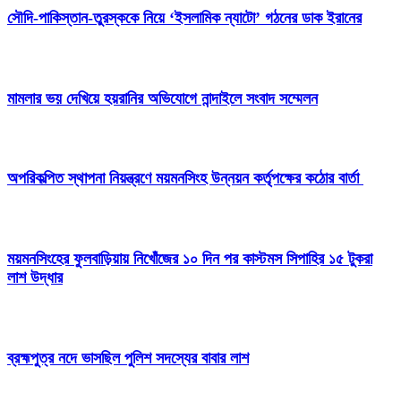
সৌদি-পাকিস্তান-তুরস্ককে নিয়ে ‘ইসলামিক ন্যাটো’ গঠনের ডাক ইরানের
মামলার ভয় দেখিয়ে হয়রানির অভিযোগে নান্দাইলে সংবাদ সম্মেলন
অপরিকল্পিত স্থাপনা নিয়ন্ত্রণে ময়মনসিংহ উন্নয়ন কর্তৃপক্ষের কঠোর বার্তা
ময়মনসিংহের ফুলবাড়িয়ায় নিখোঁজের ১০ দিন পর কাস্টমস সিপাহির ১৫ টুকরা
লাশ উদ্ধার
ব্রহ্মপুত্র নদে ভাসছিল পুলিশ সদস্যের বাবার লাশ