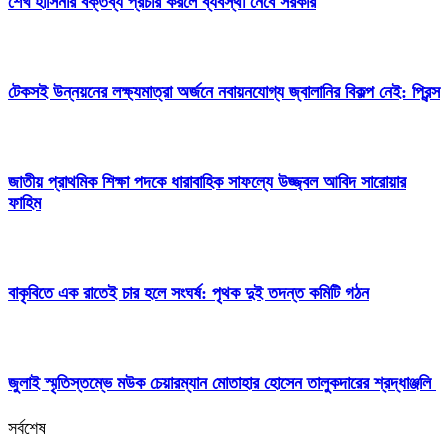
শেখ হাসিনার বক্তব্য প্রচার করলে ব্যবস্থা নেবে সরকার
টেকসই উন্নয়নের লক্ষ্যমাত্রা অর্জনে নবায়নযোগ্য জ্বালানির বিকল্প নেই: প্রিন্স
জাতীয় প্রাথমিক শিক্ষা পদকে ধারাবাহিক সাফল্যে উজ্জ্বল আবিদ সারোয়ার
ফাহিম
বাকৃবিতে এক রাতেই চার হলে সংঘর্ষ: পৃথক দুই তদন্ত কমিটি গঠন
জুলাই স্মৃতিস্তম্ভে মউক চেয়ারম্যান মোতাহার হোসেন তালুকদারের শ্রদ্ধাঞ্জলি
সর্বশেষ