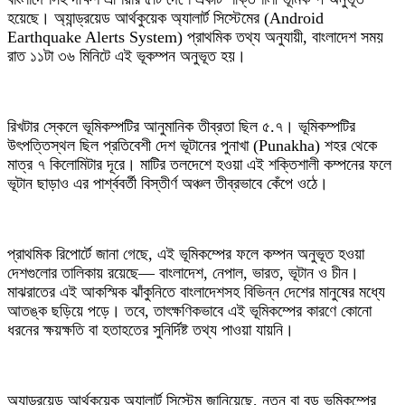
হয়েছে। অ্যান্ড্রয়েড আর্থকুয়েক অ্যালার্ট সিস্টেমের (Android
Earthquake Alerts System) প্রাথমিক তথ্য অনুযায়ী, বাংলাদেশ সময়
রাত ১১টা ৩৬ মিনিটে এই ভূকম্পন অনুভূত হয়।
রিখটার স্কেলে ভূমিকম্পটির আনুমানিক তীব্রতা ছিল ৫.৭। ভূমিকম্পটির
উৎপত্তিস্থল ছিল প্রতিবেশী দেশ ভূটানের পুনাখা (Punakha) শহর থেকে
মাত্র ৭ কিলোমিটার দূরে। মাটির তলদেশে হওয়া এই শক্তিশালী কম্পনের ফলে
ভূটান ছাড়াও এর পার্শ্ববর্তী বিস্তীর্ণ অঞ্চল তীব্রভাবে কেঁপে ওঠে।
প্রাথমিক রিপোর্টে জানা গেছে, এই ভূমিকম্পের ফলে কম্পন অনুভূত হওয়া
দেশগুলোর তালিকায় রয়েছে— বাংলাদেশ, নেপাল, ভারত, ভূটান ও চীন।
মাঝরাতের এই আকস্মিক ঝাঁকুনিতে বাংলাদেশসহ বিভিন্ন দেশের মানুষের মধ্যে
আতঙ্ক ছড়িয়ে পড়ে। তবে, তাৎক্ষণিকভাবে এই ভূমিকম্পের কারণে কোনো
ধরনের ক্ষয়ক্ষতি বা হতাহতের সুনির্দিষ্ট তথ্য পাওয়া যায়নি।
অ্যান্ড্রয়েড আর্থকুয়েক অ্যালার্ট সিস্টেম জানিয়েছে, নতুন বা বড় ভূমিকম্পের