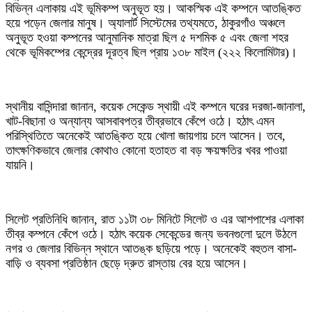
বিভিন্ন এলাকায় এই ভূমিকম্প অনুভূত হয়। আকস্মিক এই কম্পনে আতঙ্কিত
হয়ে পড়েন জেলার মানুষ। অ্যালার্ট সিস্টেমের তথ্যমতে, ঠাকুরগাঁও অঞ্চলে
অনুভূত হওয়া কম্পনের আনুমানিক মাত্রা ছিল ৫ দশমিক ৫ এবং জেলা শহর
থেকে ভূমিকম্পের কেন্দ্রের দূরত্ব ছিল প্রায় ১৩৮ মাইল (২২২ কিলোমিটার)।
স্থানীয় বাসিন্দারা জানান, কয়েক সেকেন্ড স্থায়ী এই কম্পনে ঘরের দরজা-জানালা,
খাট-বিছানা ও অন্যান্য আসবাবপত্র তীব্রভাবে কেঁপে ওঠে। হঠাৎ এমন
পরিস্থিতিতে অনেকেই আতঙ্কিত হয়ে খোলা জায়গায় চলে আসেন। তবে,
তাৎক্ষণিকভাবে জেলার কোথাও কোনো হতাহত বা বড় ক্ষয়ক্ষতির খবর পাওয়া
যায়নি।
সিলেট প্রতিনিধি জানান, রাত ১১টা ৩৮ মিনিটে সিলেট ও এর আশপাশের এলাকা
তীব্র কম্পনে কেঁপে ওঠে। হঠাৎ কয়েক সেকেন্ডের জন্য ভবনগুলো দুলে উঠলে
নগর ও জেলার বিভিন্ন স্থানে আতঙ্ক ছড়িয়ে পড়ে। অনেকেই বহুতল বাসা-
বাড়ি ও ব্যবসা প্রতিষ্ঠান ছেড়ে দ্রুত রাস্তায় বের হয়ে আসেন।