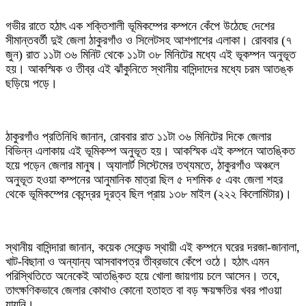
গভীর রাতে হঠাৎ এক শক্তিশালী ভূমিকম্পের কম্পনে কেঁপে উঠেছে দেশের
সীমান্তবর্তী দুই জেলা ঠাকুরগাঁও ও সিলেটসহ আশপাশের এলাকা। রোববার (৭
জুন) রাত ১১টা ৩৬ মিনিট থেকে ১১টা ৩৮ মিনিটের মধ্যে এই ভূকম্পন অনুভূত
হয়। আকস্মিক ও তীব্র এই ঝাঁকুনিতে স্থানীয় বাসিন্দাদের মধ্যে চরম আতঙ্ক
ছড়িয়ে পড়ে।
ঠাকুরগাঁও প্রতিনিধি জানান, রোববার রাত ১১টা ৩৬ মিনিটের দিকে জেলার
বিভিন্ন এলাকায় এই ভূমিকম্প অনুভূত হয়। আকস্মিক এই কম্পনে আতঙ্কিত
হয়ে পড়েন জেলার মানুষ। অ্যালার্ট সিস্টেমের তথ্যমতে, ঠাকুরগাঁও অঞ্চলে
অনুভূত হওয়া কম্পনের আনুমানিক মাত্রা ছিল ৫ দশমিক ৫ এবং জেলা শহর
থেকে ভূমিকম্পের কেন্দ্রের দূরত্ব ছিল প্রায় ১৩৮ মাইল (২২২ কিলোমিটার)।
স্থানীয় বাসিন্দারা জানান, কয়েক সেকেন্ড স্থায়ী এই কম্পনে ঘরের দরজা-জানালা,
খাট-বিছানা ও অন্যান্য আসবাবপত্র তীব্রভাবে কেঁপে ওঠে। হঠাৎ এমন
পরিস্থিতিতে অনেকেই আতঙ্কিত হয়ে খোলা জায়গায় চলে আসেন। তবে,
তাৎক্ষণিকভাবে জেলার কোথাও কোনো হতাহত বা বড় ক্ষয়ক্ষতির খবর পাওয়া
যায়নি।