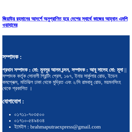
জিয়াউর রহমানের আদর্শে অনুপ্রাণিত হয়ে দেশের স্বার্থে কাজের আহ্বান এমপি
ওয়াহাবের
সম্পাদক :
প্রধান সম্পাদক : মো: মুনসুর আলম চন্দন, সম্পাদক : আবু সালেহ মো: মূসা
||
সম্পাদক কর্তৃক সোনালী প্রিন্টিং প্রেস, ১৬৭, ইনার সার্কুলার রোড, ইডেন
কমপ্লেক্স, মতিঝিল ঢাকা থেকে মুদ্রিত এবং ২/সি রামবাবু রোড, ময়মনসিংহ
থেকে প্রকাশিত ।
যোগাযোগ :
০১৭১১-৭০৩৫০০
০১৭১০-৫৪৯৪৩৪
ইমেইল : brahmaputraexpress@gmail.com