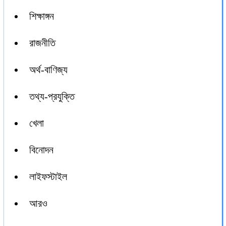
শিক্ষাঙ্গন
রাজনীতি
অর্থ-বাণিজ্য
তথ্য-প্রযুক্তি
খেলা
বিনোদন
লাইফস্টাইল
আরও