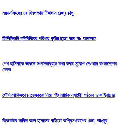
ময়মনসিংহের চর বিনপাড়ায় টিকাদান কেন্দ্র চালু
ফিলিস্তিনি বন্দিশিবিরের পরিখায় কুমির ছাড়া যাবে না: আদালত
শেখ হাসিনাকে ভারতে সংবাদমাধ্যমে কথা বলার সুযোগ দেওয়ায় বাংলাদেশের
ক্ষোভ
সৌদি-পাকিস্তান-তুরস্ককে নিয়ে ‘ইসলামিক ন্যাটো’ গঠনের ডাক ইরানের
ক্রিকেটার সাকিব আল হাসানের বাড়িতে অগ্নিসংযোগের চেষ্টা, ভাঙচুর