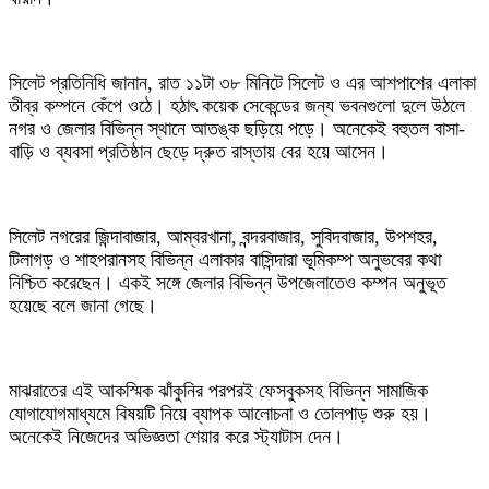
সিলেট প্রতিনিধি জানান, রাত ১১টা ৩৮ মিনিটে সিলেট ও এর আশপাশের এলাকা
তীব্র কম্পনে কেঁপে ওঠে। হঠাৎ কয়েক সেকেন্ডের জন্য ভবনগুলো দুলে উঠলে
নগর ও জেলার বিভিন্ন স্থানে আতঙ্ক ছড়িয়ে পড়ে। অনেকেই বহুতল বাসা-
বাড়ি ও ব্যবসা প্রতিষ্ঠান ছেড়ে দ্রুত রাস্তায় বের হয়ে আসেন।
সিলেট নগরের জিন্দাবাজার, আম্বরখানা, বন্দরবাজার, সুবিদবাজার, উপশহর,
টিলাগড় ও শাহপরানসহ বিভিন্ন এলাকার বাসিন্দারা ভূমিকম্প অনুভবের কথা
নিশ্চিত করেছেন। একই সঙ্গে জেলার বিভিন্ন উপজেলাতেও কম্পন অনুভূত
হয়েছে বলে জানা গেছে।
মাঝরাতের এই আকস্মিক ঝাঁকুনির পরপরই ফেসবুকসহ বিভিন্ন সামাজিক
যোগাযোগমাধ্যমে বিষয়টি নিয়ে ব্যাপক আলোচনা ও তোলপাড় শুরু হয়।
অনেকেই নিজেদের অভিজ্ঞতা শেয়ার করে স্ট্যাটাস দেন।