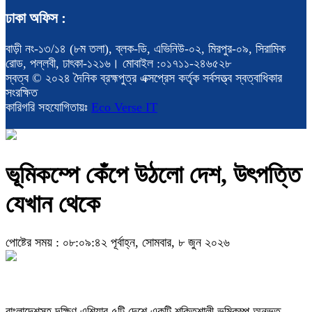
ঢাকা অফিস :
বাড়ী নং-১৩/১৪ (৮ম তলা), ব্লক-ডি, এভিনিউ-০২, মিরপুর-০৯, সিরামিক
রোড, পল্লবী, ঢাৎকা-১২১৬। মোবাইল :০১৭১১-২৪৬৫২৮
স্বত্ব © ২০২৪ দৈনিক ব্রহ্মপুত্র এক্সপ্রেস কর্তৃক সর্বসত্ত্ব স্বত্বাধিকার
সংরক্ষিত
কারিগরি সহযোগিতায়ঃ
Eco Verse IT
ভূমিকম্পে কেঁপে উঠলো দেশ, উৎপত্তি
যেখান থেকে
পোষ্টের সময় : ০৮:০৯:৪২ পূর্বাহ্ন, সোমবার, ৮ জুন ২০২৬
বাংলাদেশসহ দক্ষিণ এশিয়ার ৫টি দেশে একটি শক্তিশালী ভূমিকম্প অনুভূত