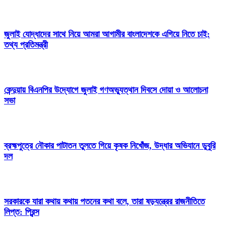
জুলাই যোদ্ধাদের সাথে নিয়ে আমরা আগামীর বাংলাদেশকে এগিয়ে নিতে চাই:
তথ্য প্রতিমন্ত্রী
কেন্দুয়ায় বিএনপির উদ্যোগে জুলাই গণঅভ্যুত্থান দিবসে দোয়া ও আলোচনা
সভা
ব্রহ্মপুত্রে নৌকার পাটাতন তুলতে গিয়ে কৃষক নিখোঁজ, উদ্ধার অভিযানে ডুবুরি
দল
সরকারকে যারা কথায় কথায় পতনের কথা বলে, তারা ষড়যন্ত্রের রাজনীতিতে
লিপ্ত: প্রিন্স