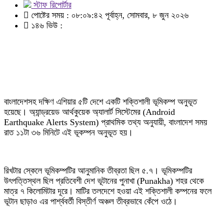
স্টাফ রিপোর্টার
পোষ্টের সময় : ০৮:০৯:৪২ পূর্বাহ্ন, সোমবার, ৮ জুন ২০২৬
১৪৬ ভিউ :
বাংলাদেশসহ দক্ষিণ এশিয়ার ৫টি দেশে একটি শক্তিশালী ভূমিকম্প অনুভূত
হয়েছে। অ্যান্ড্রয়েড আর্থকুয়েক অ্যালার্ট সিস্টেমের (Android
Earthquake Alerts System) প্রাথমিক তথ্য অনুযায়ী, বাংলাদেশ সময়
রাত ১১টা ৩৬ মিনিটে এই ভূকম্পন অনুভূত হয়।
রিখটার স্কেলে ভূমিকম্পটির আনুমানিক তীব্রতা ছিল ৫.৭। ভূমিকম্পটির
উৎপত্তিস্থল ছিল প্রতিবেশী দেশ ভূটানের পুনাখা (Punakha) শহর থেকে
মাত্র ৭ কিলোমিটার দূরে। মাটির তলদেশে হওয়া এই শক্তিশালী কম্পনের ফলে
ভূটান ছাড়াও এর পার্শ্ববর্তী বিস্তীর্ণ অঞ্চল তীব্রভাবে কেঁপে ওঠে।