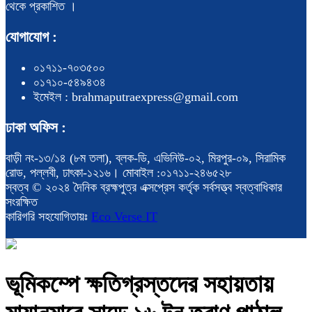
থেকে প্রকাশিত ।
যোগাযোগ :
০১৭১১-৭০৩৫০০
০১৭১০-৫৪৯৪৩৪
ইমেইল : brahmaputraexpress@gmail.com
ঢাকা অফিস :
বাড়ী নং-১৩/১৪ (৮ম তলা), ব্লক-ডি, এভিনিউ-০২, মিরপুর-০৯, সিরামিক
রোড, পল্লবী, ঢাৎকা-১২১৬। মোবাইল :০১৭১১-২৪৬৫২৮
স্বত্ব © ২০২৪ দৈনিক ব্রহ্মপুত্র এক্সপ্রেস কর্তৃক সর্বসত্ত্ব স্বত্বাধিকার
সংরক্ষিত
কারিগরি সহযোগিতায়ঃ
Eco Verse IT
ভূমিকম্পে ক্ষতিগ্রস্তদের সহায়তায়