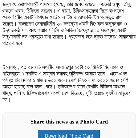
জন্য যে ত্রাণসামগ্রী পাঠানো হয়েছে, তার মধ্যে রয়েছে—জরুরি ওষুধ, তাঁবু,
শুকনো খাবার, চিকিৎসা সরঞ্জাম। এ ছাড়া, চিকিৎসাসহায়তা দিতে বাংলাদেশ
সেনাবাহিনীর একটি বিশেষজ্ঞ মেডিকেল টিম ও রেসকিউ টিম প্রস্তুত রাখা
হয়েছে। বাংলাদেশ সেনাবাহিনীর ২০ সদস্যের একটি বিশেষজ্ঞ অনুসন্ধান ও
উদ্ধারকারী দল এবং ফায়ার সার্ভিস ও সিভিল ডিফেন্সের ১০ সদস্যের একটি
উদ্ধারকারী দল প্রস্তুত রাখা হয়েছে। প্রয়োজন হলে দ্রুত তাদেরও মায়ানমারে
পাঠানো হবে।
উল্লেখ্য, গত ২৮ মার্চ স্থানীয় সময় দুপুর ১২টা ৫০ মিনিটে মিয়ানমার ও
থাইল্যান্ডে ৭ দশমিক ৭ মাত্রার ভয়াবহ ভূমিকম্প আঘাত হানে। এতে এখন
পর্যন্ত মিয়ানমারে ১ হাজার ৬০০ জনের বেশি নিহত এবং ৩০০০ জনের বেশি
আহত হয়েছে বলে জানা গেছে। ভূমিকম্পের ফলে দেশটির বিভিন্ন অঞ্চলে
খাদ্য, পানি ও চিকিৎসাসেবার সংকট দেখা দিয়েছে, সৃষ্টি হয়েছে গৃহহীন মানুষের
ঢল।
Share this news as a Photo Card
Download Photo Card