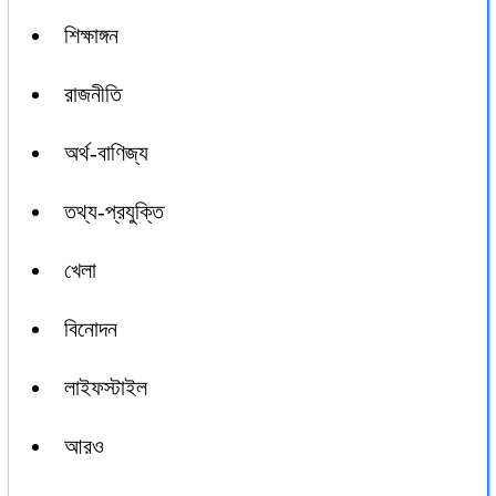
শিক্ষাঙ্গন
রাজনীতি
অর্থ-বাণিজ্য
তথ্য-প্রযুক্তি
খেলা
বিনোদন
লাইফস্টাইল
আরও