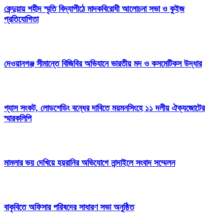
কেন্দুয়ায় শহীদ স্মৃতি বিদ্যাপীঠে মাদকবিরোধী আলোচনা সভা ও কুইজ
প্রতিযোগিতা
দেওয়ানগঞ্জ সীমান্তে বিজিবির অভিযানে ভারতীয় মদ ও কসমেটিকস উদ্ধার
গ্যাস সংকট, লোডশেডিং বন্ধের দাবিতে ময়মনসিংহে ১১ দলীয় ঐক্যজোটের
স্মারকলিপি
মামলার ভয় দেখিয়ে হয়রানির অভিযোগে নান্দাইলে সংবাদ সম্মেলন
বাকৃবিতে অফিসার পরিষদের সাধারণ সভা অনুষ্ঠিত