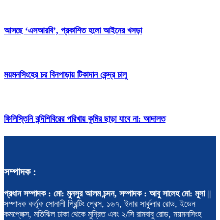
আসছে ‘এসআরবি’, প্রকাশিত হলো আইনের খসড়া
ময়মনসিংহের চর বিনপাড়ায় টিকাদান কেন্দ্র চালু
ফিলিস্তিনি বন্দিশিবিরের পরিখায় কুমির ছাড়া যাবে না: আদালত
সম্পাদক :
প্রধান সম্পাদক : মো: মুনসুর আলম চন্দন, সম্পাদক : আবু সালেহ মো: মূসা
||
সম্পাদক কর্তৃক সোনালী প্রিন্টিং প্রেস, ১৬৭, ইনার সার্কুলার রোড, ইডেন
কমপ্লেক্স, মতিঝিল ঢাকা থেকে মুদ্রিত এবং ২/সি রামবাবু রোড, ময়মনসিংহ