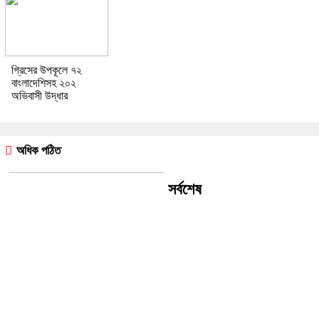
গ্রিসের উপকূলে ৭২
বাংলাদেশিসহ ২০২
অভিবাসী উদ্ধার
অধিক পঠিত
সর্বশেষ
নজরুল বিশ্ববিদ্যালয়ে কেন্দ্রীয় খেলার
মাঠের উদ্বোধন