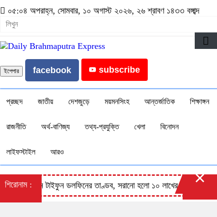
০৫:০৪ অপরাহ্ন, সোমবার, ১০ অগাস্ট ২০২৬, ২৬ শ্রাবণ ১৪৩৩ বঙ্গাব্দ
subscribe
facebook
ইপেপার
প্রচ্ছদ
জাতীয়
দেশজুড়ে
ময়মনসিংহ
আন্তর্জাতিক
শিক্ষাঙ্গন
রাজনীতি
অর্থ-বাণিজ্য
তথ্য-প্রযুক্তি
খেলা
বিনোদন
লাইফস্টাইল
আরও
×
শিরোনাম :
চীনে টাইফুন ডলফিনের তাণ্ডব, সরানো হলো ১০ লাখের বেশি মানুষ
ইয়