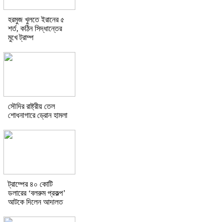
হরমুজ খুলতে ইরানের ৫
শর্ত, কঠিন সিদ্ধান্তের
মুখে ট্রাম্প
সৌদির রাষ্ট্রীয় তেল
শোধনাগারে ড্রোন হামলা
ট্রাম্পের ৪০ কোটি
ডলারের ‘বলরুম প্রকল্প’
আটকে দিলেন আদালত