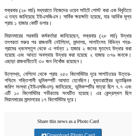
শুক্রবার (২৮ মার্চ) মধ্যরাতে নিজেদের ওয়েব সাইটে পোস্ট করা এক বিবৃতিতে
এ তথ্য জানিয়েছে ইউএসজিএস। সার্বিক ক্ষয়ক্ষতি হয়েছে, যার আর্থিক মূল্য
প্রায় ১ হাজার কোটি ডলার।
মিয়ানমারের সরকারি কর্মকর্তারা জানিয়েছেন, শুক্রবার (২৮ মার্চ) উদ্ধার
তৎপরতা শুরুর পর রাজধানী নেইপিদো, মান্দালয়, সাগাইংসহ বিভিন্ন শহর-
গ্রামের ধ্বংসস্তূপ থেকে এ পর্যন্ত ১ হাজার ২ জনের মৃতদেহ উদ্ধার করা
হয়েছে এবং আহত অবস্থায় উদ্ধার করা হয়েছে ২ হাজার ৩৭৬ জনকে।
এছাড়া রাজধানীতেই ৩০ জন নিখোঁজ রয়েছেন।
উল্লেখ্য, নেপিদো থেকে প্রায় ২৫০ কিলোমিটার দূরে সাগাইংয়ের উত্তর-
পশ্চিমে শক্তিশালী ভূমিকম্পটি আঘাত হেনেছিল। যুক্তরাষ্ট্রের ভূতাত্ত্বিক
জরিপ সংস্থা (ইউএসজিএস) জানিয়েছে, ভূমিকম্পটির মাত্রা ছিল ৭.৭ এবং
এটি ১০ কিলোমিটার গভীরতায় সংঘটিত হয়েছে। এর কেন্দ্রস্থল ছিল
মিয়ানমারের মান্দালয়ের ১৭ কিলোমিটার দূরে।
Share this news as a Photo Card
Download Photo Card