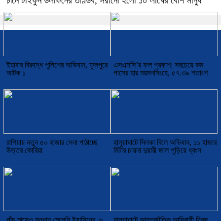
চীনে টাইফুন ডলফিনের তাণ্ডব, সরানো হলো ১০ লাখের বেশি মানুষ
ইয়াবার বিরুদ্ধে পুলিশের অভিযান, ফুলপুরে
এসএসসি’র ফল প্রকাশ: সবচেয়ে কম
আটক ১
পাসের হার ময়মনসিংহে, ৫৭.৩৯ শতাংশ
রাশিয়ায় নতুন ৫০ হাজার সেনা পাঠাচ্ছে
হালুয়াঘাটে সিলকা বিলে অভিযান, ১১ হাজার
উত্তর কোরিয়া
মিটার চায়না দুয়ারী জাল পুড়িয়ে ধ্বংস
পাঁচ মাসেও সন্ধান মেলেনি ইয়াসিনের, ৬
হালুয়াঘাটে আন্তর্জাতিক আদিবাসী দিবস