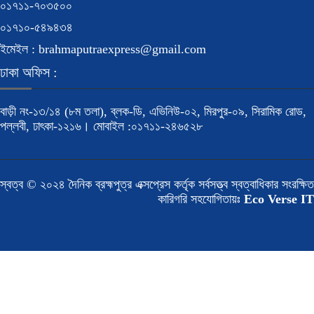
০১৭১১-৭০৩৫০০
০১৭১০-৫৪৯৪৩৪
ইমেইল : brahmaputraexpress@gmail.com
ঢাকা অফিস :
বাড়ী নং-১৩/১৪ (৮ম তলা), ব্লক-ডি, এভিনিউ-০২, মিরপুর-০৯, সিরামিক রোড,
পল্লবী, ঢাৎকা-১২১৬। মোবাইল :০১৭১১-২৪৬৫২৮
স্বত্ব © ২০২৪ দৈনিক ব্রহ্মপুত্র এক্সপ্রেস কর্তৃক সর্বসত্ত্ব স্বত্বাধিকার সংরক্ষিত
কারিগরি সহযোগিতায়ঃ
Eco Verse IT