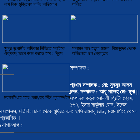
লাখ টাকা মুক্তিপণ দাবির অভিযোগ
পালিত
ক্ষুদ্র নৃগোষ্ঠীর অধিকার নিশ্চিতে সবাইকে
সালমান শাহ হত্যা মামলা: বিমানবন্দর থেকে
ঐক্যবদ্ধভাবে কাজ করতে হবে : প্রিন্স
অভিনেতা ডন গ্রেপ্তার
সম্পাদক :
প্রধান সম্পাদক : মো: মুনসুর আলম
চন্দন, সম্পাদক : আবু সালেহ মো: মূসা
||
ময়মনসিংহে ‘হার ভোট,হার সিট’ ক্যাম্পেইন
সম্পাদক কর্তৃক সোনালী প্রিন্টিং প্রেস,
১৬৭, ইনার সার্কুলার রোড, ইডেন
কমপ্লেক্স, মতিঝিল ঢাকা থেকে মুদ্রিত এবং ২/সি রামবাবু রোড, ময়মনসিংহ থেকে
প্রকাশিত ।
যোগাযোগ :