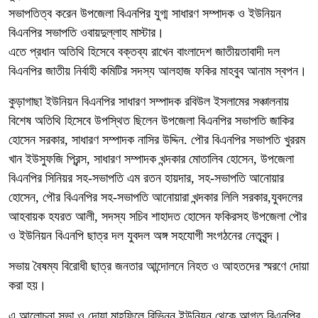
সভাপতিত্ব করেন উপজেলা বিএনপির যুগ্ম সাধারণ সম্পাদক ও ইউনিয়ন
বিএনপির সভাপতি ওবায়দুল্লাহ মাস্টার।
এতে প্রধান অতিথি হিসেবে বক্তব্য রাখেন বাংলাদেশ জাতীয়তাবাদী দল
বিএনপির জাতীয় নির্বাহী কমিটির সদস্য আলহাজ ফকির মাহবুব আনাম স্বপন।
কুড়াগাছা ইউনিয়ন বিএনপির সাধারণ সম্পাদক রবিউল ইসলামের সঞ্চালনায়
বিশেষ অতিথি হিসেবে উপস্থিত ছিলেন উপজেলা বিএনপির সভাপতি জাকির
হোসেন সরকার, সাধারণ সম্পাদক নাসির উদ্দিন. পৌর বিএনপির সভাপতি খুররম
খান ইউসুফজি প্রিন্স, সাধারণ সম্পাদক খন্দকার মোতালিব হোসেন, উপজেলা
বিএনপির সিনিয়র সহ-সভাপতি এম রতন হায়দার, সহ-সভাপতি আনোয়ার
হোসেন, পৌর বিএনপির সহ-সভাপতি আনোয়ারা খন্দকার লিলি সরকার,যুবদলের
আহবায়ক হযরত আলী, সদস্য সচিব শাহাদত হোসেন ফকিরসহ উপজেলা পৌর
ও ইউনিয়ন বিএনপি ছাত্র দল যুবদল অঙ্গ সহযোগী সংগঠনের নেতৃবৃন্দ।
সভায় বৈষম্য বিরোধী ছাত্র জনতার আন্দোলনে নিহত ও আহতদের স্মরণে দোয়া
করা হয়।
এ আলোচনা সভা ও দোয়া মাহফিলে বিভিন্ন ইউনিয়ন থেকে আগত বিএনপির