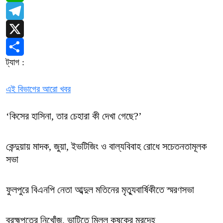
WhatsApp
Telegram
X
ট্যাগ :
Share
এই বিভাগের আরো খবর
‘কিসের হাসিনা, তার চেহারা কী দেখা গেছে?’
কেন্দুয়ায় মাদক, জুয়া, ইভটিজিং ও বাল্যবিবাহ রোধে সচেতনতামূলক
সভা
ফুলপুরে বিএনপি নেতা আব্দুল মতিনের মৃত্যুবার্ষিকীতে স্মরণসভা
ব্রহ্মপুত্রে নিখোঁজ, ভাটিতে মিলল কৃষকের মরদেহ