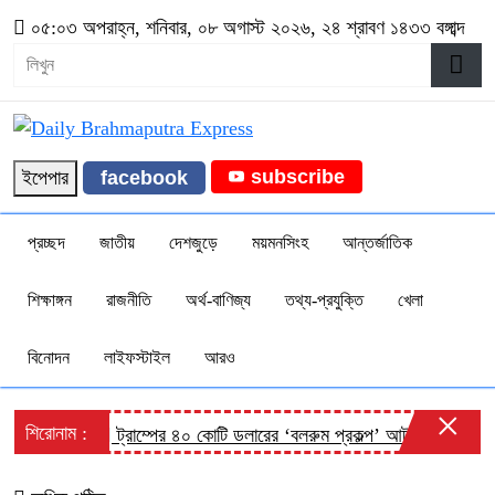
০৫:০৩ অপরাহ্ন, শনিবার, ০৮ অগাস্ট ২০২৬, ২৪ শ্রাবণ ১৪৩৩ বঙ্গাব্দ
subscribe
ইপেপার
facebook
প্রচ্ছদ
জাতীয়
দেশজুড়ে
ময়মনসিংহ
আন্তর্জাতিক
শিক্ষাঙ্গন
রাজনীতি
অর্থ-বাণিজ্য
তথ্য-প্রযুক্তি
খেলা
বিনোদন
লাইফস্টাইল
আরও
×
শিরোনাম :
ট্রাম্পের ৪০ কোটি ডলারের ‘বলরুম প্রকল্প’ আটকে দিলেন আদাল