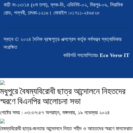
বাড়ী নং-১৩/১৪ (৮ম তলা), ব্লক-ডি, এভিনিউ-০২, মিরপুর-০৯, সিরামিক
রোড, পল্লবী, ঢাৎকা-১২১৬। মোবাইল :০১৭১১-২৪৬৫২৮
স্বত্ব © ২০২৪ দৈনিক ব্রহ্মপুত্র এক্সপ্রেস কর্তৃক সর্বসত্ত্ব স্বত্বাধিকার
সংরক্ষিত
কারিগরি সহযোগিতায়ঃ
Eco Verse IT
মধুপুরে বৈষম্যবিরোধী ছাত্র আন্দোলনে নিহতদের
স্মরণে বিএনপির আলোচনা সভা
পোষ্টের সময় : ০৩:৩৭:৫৭ অপরাহ্ন, মঙ্গলবার, ১৯ নভেম্বর ২০২৪
বৈষম্যবিরোধী ছাত্র-জনতার আন্দোলনে নিহত শহীদ ও আহতদের স্মরণে মাগফেরাত