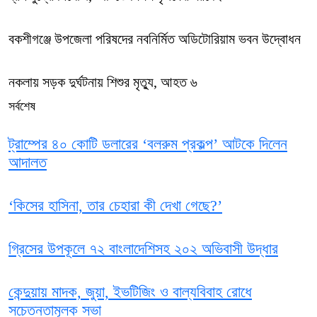
বকশীগঞ্জে উপজেলা পরিষদের নবনির্মিত অডিটোরিয়াম ভবন উদ্বোধন
নকলায় সড়ক দুর্ঘটনায় শিশুর মৃত্যু, আহত ৬
সর্বশেষ
ট্রাম্পের ৪০ কোটি ডলারের ‘বলরুম প্রকল্প’ আটকে দিলেন
আদালত
‘কিসের হাসিনা, তার চেহারা কী দেখা গেছে?’
গ্রিসের উপকূলে ৭২ বাংলাদেশিসহ ২০২ অভিবাসী উদ্ধার
কেন্দুয়ায় মাদক, জুয়া, ইভটিজিং ও বাল্যবিবাহ রোধে
সচেতনতামূলক সভা