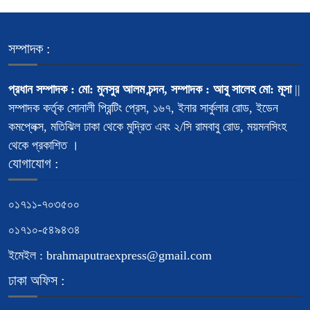
সম্পাদক :
প্রধান সম্পাদক : মো: মুনসুর আলম চন্দন, সম্পাদক : আবু সালেহ মো: মূসা
||
সম্পাদক কর্তৃক সোনালী প্রিন্টিং প্রেস, ১৬৭, ইনার সার্কুলার রোড, ইডেন
কমপ্লেক্স, মতিঝিল ঢাকা থেকে মুদ্রিত এবং ২/সি রামবাবু রোড, ময়মনসিংহ
থেকে প্রকাশিত ।
যোগাযোগ :
০১৭১১-৭০৩৫০০
০১৭১০-৫৪৯৪৩৪
ইমেইল : brahmaputraexpress@gmail.com
ঢাকা অফিস :