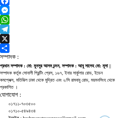
Facebook
Messenger
WhatsApp
Telegram
X
সম্পাদক :
Share
প্রধান সম্পাদক : মো: মুনসুর আলম চন্দন, সম্পাদক : আবু সালেহ মো: মূসা
||
সম্পাদক কর্তৃক সোনালী প্রিন্টিং প্রেস, ১৬৭, ইনার সার্কুলার রোড, ইডেন
কমপ্লেক্স, মতিঝিল ঢাকা থেকে মুদ্রিত এবং ২/সি রামবাবু রোড, ময়মনসিংহ থেকে
প্রকাশিত ।
যোগাযোগ :
০১৭১১-৭০৩৫০০
০১৭১০-৫৪৯৪৩৪