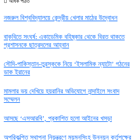
অধিক পঠিত
নজরুল বিশ্ববিদ্যালয়ে কেন্দ্রীয় খেলার মাঠের উদ্বোধন
বাকৃবিতে সংঘর্ষ: একাডেমিক বহিষ্কার থেকে বিরত থাকতে
প্রশাসনকে ছাত্রদলের আহ্বান
সৌদি-পাকিস্তান-তুরস্ককে নিয়ে ‘ইসলামিক ন্যাটো’ গঠনের
ডাক ইরানের
মামলার ভয় দেখিয়ে হয়রানির অভিযোগে নান্দাইলে সংবাদ
সম্মেলন
আসছে ‘এসআরবি’, প্রকাশিত হলো আইনের খসড়া
অপরিকল্পিত স্থাপনা নিয়ন্ত্রণে ময়মনসিংহ উন্নয়ন কর্তৃপক্ষের