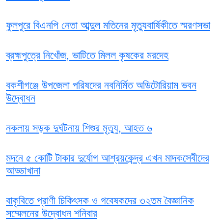
ফুলপুরে বিএনপি নেতা আব্দুল মতিনের মৃত্যুবার্ষিকীতে স্মরণসভা
ব্রহ্মপুত্রে নিখোঁজ, ভাটিতে মিলল কৃষকের মরদেহ
বকশীগঞ্জে উপজেলা পরিষদের নবনির্মিত অডিটোরিয়াম ভবন
উদ্বোধন
নকলায় সড়ক দুর্ঘটনায় শিশুর মৃত্যু, আহত ৬
মদনে ৫ কোটি টাকার দুর্যোগ আশ্রয়কেন্দ্র এখন মাদকসেবীদের
আড্ডাখানা
বাকৃবিতে প্রাণী চিকিৎসক ও গবেষকদের ৩২তম বৈজ্ঞানিক
সম্মেলনের উদ্বোধন শনিবার