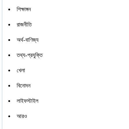
শিক্ষাঙ্গন
রাজনীতি
অর্থ-বাণিজ্য
তথ্য-প্রযুক্তি
খেলা
বিনোদন
লাইফস্টাইল
আরও