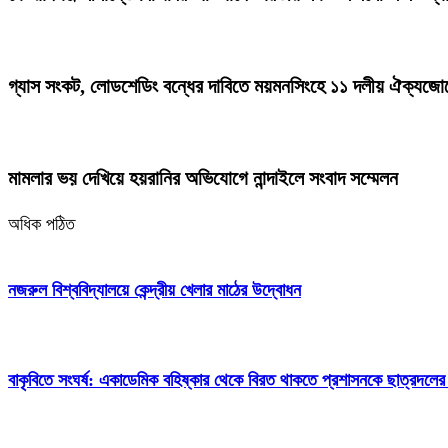
গ্যাস সংকট, লোডশেডিং বন্ধের দাবিতে ময়মনসিংহে ১১ দলীয় ঐক্যজোট
মামলার ভয় দেখিয়ে হয়রানির অভিযোগে নান্দাইলে সংবাদ সম্মেলন
অধিক পঠিত
নজরুল বিশ্ববিদ্যালয়ে কেন্দ্রীয় খেলার মাঠের উদ্বোধন
বাকৃবিতে সংঘর্ষ: একাডেমিক বহিষ্কার থেকে বিরত থাকতে প্রশাসনকে ছাত্রদলের