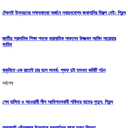
টেকসই উন্নয়নের লক্ষ্যমাত্রা অর্জনে নবায়নযোগ্য জ্বালানির বিকল্প নেই: প্রিন্স
জাতীয় প্রাথমিক শিক্ষা পদকে ধারাবাহিক সাফল্যে উজ্জ্বল আবিদ সারোয়ার
ফাহিম
বাকৃবিতে এক রাতেই চার হলে সংঘর্ষ: পৃথক দুই তদন্ত কমিটি গঠন
সর্বশেষ
শেখ হাসিনা ও আওয়ামী লীগ আধিপত্যবাদী শক্তির হাতের পুতুল: প্রিন্স
হালুয়াঘাট পৌরসভার উদ্যোগে বন্যার্তদের মাঝে ত্রাণ বিতরণ