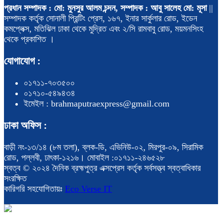
প্রধান সম্পাদক : মো: মুনসুর আলম চন্দন, সম্পাদক : আবু সালেহ মো: মূসা
||
সম্পাদক কর্তৃক সোনালী প্রিন্টিং প্রেস, ১৬৭, ইনার সার্কুলার রোড, ইডেন
কমপ্লেক্স, মতিঝিল ঢাকা থেকে মুদ্রিত এবং ২/সি রামবাবু রোড, ময়মনসিংহ
থেকে প্রকাশিত ।
যোগাযোগ :
০১৭১১-৭০৩৫০০
০১৭১০-৫৪৯৪৩৪
ইমেইল : brahmaputraexpress@gmail.com
ঢাকা অফিস :
বাড়ী নং-১৩/১৪ (৮ম তলা), ব্লক-ডি, এভিনিউ-০২, মিরপুর-০৯, সিরামিক
রোড, পল্লবী, ঢাৎকা-১২১৬। মোবাইল :০১৭১১-২৪৬৫২৮
স্বত্ব © ২০২৪ দৈনিক ব্রহ্মপুত্র এক্সপ্রেস কর্তৃক সর্বসত্ত্ব স্বত্বাধিকার
সংরক্ষিত
কারিগরি সহযোগিতায়ঃ
Eco Verse IT