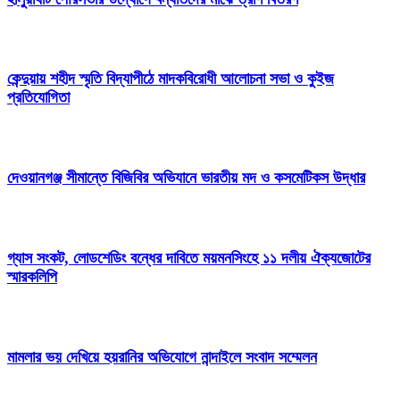
কেন্দুয়ায় শহীদ স্মৃতি বিদ্যাপীঠে মাদকবিরোধী আলোচনা সভা ও কুইজ
প্রতিযোগিতা
দেওয়ানগঞ্জ সীমান্তে বিজিবির অভিযানে ভারতীয় মদ ও কসমেটিকস উদ্ধার
গ্যাস সংকট, লোডশেডিং বন্ধের দাবিতে ময়মনসিংহে ১১ দলীয় ঐক্যজোটের
স্মারকলিপি
মামলার ভয় দেখিয়ে হয়রানির অভিযোগে নান্দাইলে সংবাদ সম্মেলন