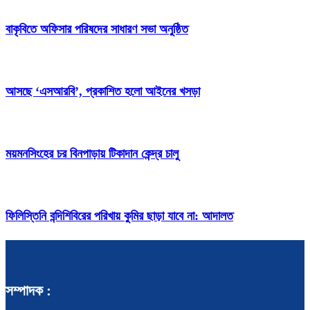
বাকৃবিতে অফিসার পরিষদের সাধারণ সভা অনুষ্ঠিত
আসছে ‘এসআরবি’, প্রকাশিত হলো আইনের খসড়া
ময়মনসিংহের চর বিনপাড়ায় টিকাদান কেন্দ্র চালু
ফিলিস্তিনি বন্দিশিবিরের পরিখায় কুমির ছাড়া যাবে না: আদালত
সম্পাদক :