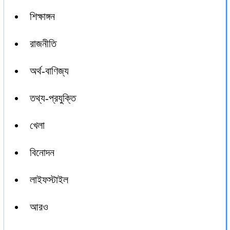
শিক্ষাঙ্গন
রাজনীতি
অর্থ-বাণিজ্য
তথ্য-প্রযুক্তি
খেলা
বিনোদন
লাইফস্টাইল
আরও