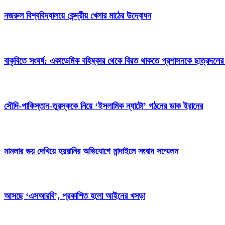
নজরুল বিশ্ববিদ্যালয়ে কেন্দ্রীয় খেলার মাঠের উদ্বোধন
বাকৃবিতে সংঘর্ষ: একাডেমিক বহিষ্কার থেকে বিরত থাকতে প্রশাসনকে ছাত্রদলের
সৌদি-পাকিস্তান-তুরস্ককে নিয়ে ‘ইসলামিক ন্যাটো’ গঠনের ডাক ইরানের
মামলার ভয় দেখিয়ে হয়রানির অভিযোগে নান্দাইলে সংবাদ সম্মেলন
আসছে ‘এসআরবি’, প্রকাশিত হলো আইনের খসড়া