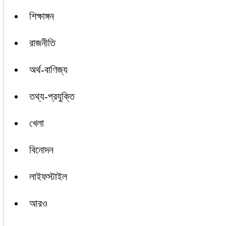
শিক্ষাঙ্গন
রাজনীতি
অর্থ-বাণিজ্য
তথ্য-প্রযুক্তি
খেলা
বিনোদন
লাইফস্টাইল
আরও