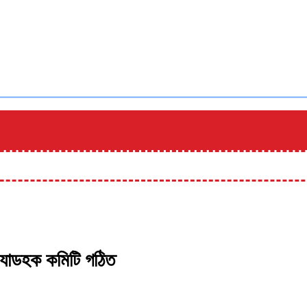
অ্যাডহক কমিটি গঠিত