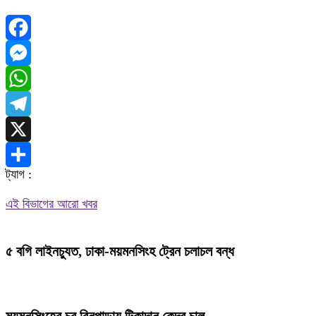
Facebook
Messenger
WhatsApp
Telegram
X
ট্যাগ :
Share
এই বিভাগের আরো খবর
৫ বগি লাইনচ্যুত, ঢাকা-ময়মনসিংহ ট্রেন চলাচল বন্ধ
ময়মনসিংহের চর বিনপাড়ায় টিকাদান কেন্দ্র চালু