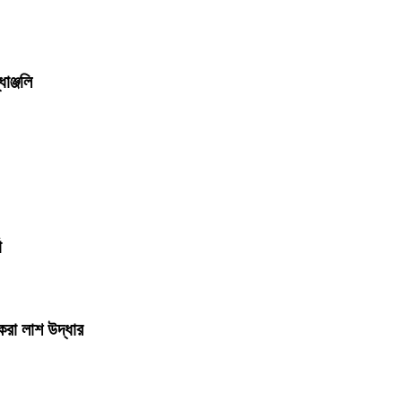
ধাঞ্জলি
তা
করা লাশ উদ্ধার