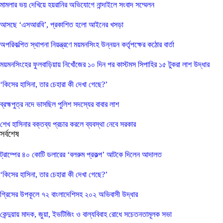
মামলার ভয় দেখিয়ে হয়রানির অভিযোগে নান্দাইলে সংবাদ সম্মেলন
আসছে ‘এসআরবি’, প্রকাশিত হলো আইনের খসড়া
অপরিকল্পিত স্থাপনা নিয়ন্ত্রণে ময়মনসিংহ উন্নয়ন কর্তৃপক্ষের কঠোর বার্তা
ময়মনসিংহের ফুলবাড়িয়ায় নিখোঁজের ১০ দিন পর কাস্টমস সিপাহির ১৫ টুকরা লাশ উদ্ধার
‘কিসের হাসিনা, তার চেহারা কী দেখা গেছে?’
ব্রহ্মপুত্র নদে ভাসছিল পুলিশ সদস্যের বাবার লাশ
শেখ হাসিনার বক্তব্য প্রচার করলে ব্যবস্থা নেবে সরকার
সর্বশেষ
ট্রাম্পের ৪০ কোটি ডলারের ‘বলরুম প্রকল্প’ আটকে দিলেন আদালত
‘কিসের হাসিনা, তার চেহারা কী দেখা গেছে?’
গ্রিসের উপকূলে ৭২ বাংলাদেশিসহ ২০২ অভিবাসী উদ্ধার
কেন্দুয়ায় মাদক, জুয়া, ইভটিজিং ও বাল্যবিবাহ রোধে সচেতনতামূলক সভা