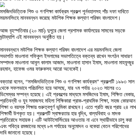
মসজিদভিত্তিক শিশু ও গণশিক্ষা কার্যক্রম প্রকল্প পুর্নবহালসহ পাঁচ দফা দাবিতে
ময়মনসিংহে মানববন্ধন করেছে মউশিক শিক্ষক কল্যাণ পরিষদ বাংলাদেশ।
আজ বৃহস্পতিবার (২০ মার্চ) দুপুরে জেলা প্রশাসক কার্যালয়ের সামনের সড়কে
ঘন্টাব্যাপি এই মানববন্ধন অনুষ্ঠিত হয়।
মানববন্ধনে মউশিক শিক্ষক কল্যাণ পরিষদ বাংলাদেশ এর ময়মনসিংহ জেলা
সভাপতি মাওলানা শফিকুল ইসলামের সভাপতিত্বে বক্তব্য রাখেন সংগঠন সাধারণ
সম্পাদক মাওলানা আবুল কালাম আজাদ, মাওলানা হাসান ইমাম, মাওলানা মাহফুজুর
রহমান, হাফেজ ওমর ফারুকসহ আরো অনেকেই।
বক্তারা বলেন, “মসজিদভিত্তিক শিশু ও গণশিক্ষা কার্যক্রম” প্রকল্পটি ১৯৯৩ সাল
থেকে সফলভাবে পরিচালিত হয়ে আসছে, যার ৭ম পর্যায় ২০২৩ সালের ৩১
ডিসেম্বর সম্পন্ন হয়েছে। এই প্রকল্পের মাধ্যমে মসজিদের ইমাম, শিক্ষিত বেকার,
প্রতিবন্ধী ও যুব সমাজসহ মহিলা শিক্ষিকারা প্রাক-প্রাথমিক শিক্ষা, সহজ কোরআন
শিক্ষা ও বয়স্ক শিক্ষায় গুরুত্বপূর্ণ ভূমিকা রাখছেন। এতে প্রতি বছর প্রায় ২৪ লাখ
শিক্ষার্থী উপকৃত হয়। প্রকল্পটি স্বাক্ষরতার হার বৃদ্ধি, বাল্যবিবাহ ও মাদক
প্রতিরোধে সহায়ক। এটি আউটসোর্সিংয়ের আওতায় না এনে স্থায়ীভাবে চালু করা
এবং পবিত্র রমজানের মধ্যে ৮ম পর্যায়ের অনুমোদন ও বকেয়া বেতন পরিশোধের
দাবি জানানো হয়েছে।