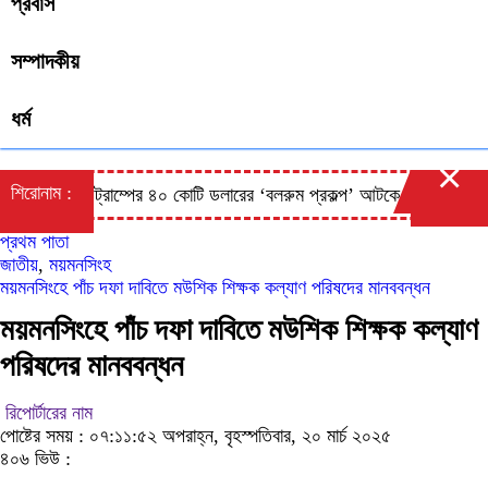
প্রবাস
সম্পাদকীয়
ধর্ম
×
শিরোনাম :
ট্রাম্পের ৪০ কোটি ডলারের ‘বলরুম প্রকল্প’ আটকে দিলেন আদালত
প্রথম পাতা
জাতীয়
,
ময়মনসিংহ
ময়মনসিংহে পাঁচ দফা দাবিতে মউশিক শিক্ষক কল্যাণ পরিষদের মানববন্ধন
ময়মনসিংহে পাঁচ দফা দাবিতে মউশিক শিক্ষক কল্যাণ
পরিষদের মানববন্ধন
রিপোর্টারের নাম
পোষ্টের সময় : ০৭:১১:৫২ অপরাহ্ন, বৃহস্পতিবার, ২০ মার্চ ২০২৫
৪০৬ ভিউ :