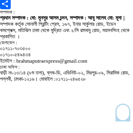
X
সম্পাদক :
Share
প্রধান সম্পাদক : মো: মুনসুর আলম চন্দন, সম্পাদক : আবু সালেহ মো: মূসা
||
সম্পাদক কর্তৃক সোনালী প্রিন্টিং প্রেস, ১৬৭, ইনার সার্কুলার রোড, ইডেন
কমপ্লেক্স, মতিঝিল ঢাকা থেকে মুদ্রিত এবং ২/সি রামবাবু রোড, ময়মনসিংহ থেকে
প্রকাশিত ।
যোগাযোগ :
০১৭১১-৭০৩৫০০
০১৭১০-৫৪৯৪৩৪
ইমেইল : brahmaputraexpress@gmail.com
ঢাকা অফিস :
বাড়ী নং-১৩/১৪ (৮ম তলা), ব্লক-ডি, এভিনিউ-০২, মিরপুর-০৯, সিরামিক রোড,
পল্লবী, ঢাৎকা-১২১৬। মোবাইল :০১৭১১-২৪৬৫২৮