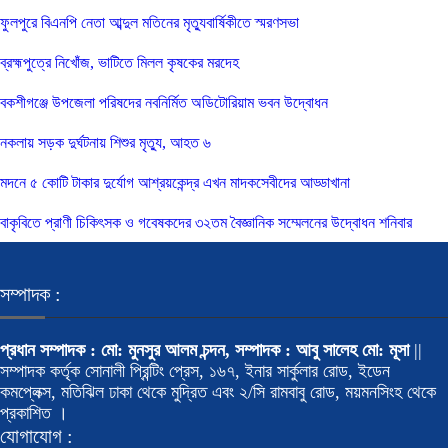
ফুলপুরে বিএনপি নেতা আব্দুল মতিনের মৃত্যুবার্ষিকীতে স্মরণসভা
ব্রহ্মপুত্রে নিখোঁজ, ভাটিতে মিলল কৃষকের মরদেহ
বকশীগঞ্জে উপজেলা পরিষদের নবনির্মিত অডিটোরিয়াম ভবন উদ্বোধন
নকলায় সড়ক দুর্ঘটনায় শিশুর মৃত্যু, আহত ৬
মদনে ৫ কোটি টাকার দুর্যোগ আশ্রয়কেন্দ্র এখন মাদকসেবীদের আড্ডাখানা
বাকৃবিতে প্রাণী চিকিৎসক ও গবেষকদের ৩২তম বৈজ্ঞানিক সম্মেলনের উদ্বোধন শনিবার
সম্পাদক :
প্রধান সম্পাদক : মো: মুনসুর আলম চন্দন, সম্পাদক : আবু সালেহ মো: মূসা
||
সম্পাদক কর্তৃক সোনালী প্রিন্টিং প্রেস, ১৬৭, ইনার সার্কুলার রোড, ইডেন
কমপ্লেক্স, মতিঝিল ঢাকা থেকে মুদ্রিত এবং ২/সি রামবাবু রোড, ময়মনসিংহ থেকে
প্রকাশিত ।
যোগাযোগ :