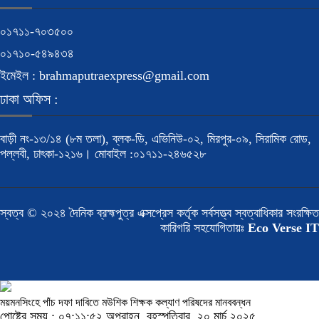
০১৭১১-৭০৩৫০০
০১৭১০-৫৪৯৪৩৪
ইমেইল : brahmaputraexpress@gmail.com
ঢাকা অফিস :
বাড়ী নং-১৩/১৪ (৮ম তলা), ব্লক-ডি, এভিনিউ-০২, মিরপুর-০৯, সিরামিক রোড,
পল্লবী, ঢাৎকা-১২১৬। মোবাইল :০১৭১১-২৪৬৫২৮
স্বত্ব © ২০২৪ দৈনিক ব্রহ্মপুত্র এক্সপ্রেস কর্তৃক সর্বসত্ত্ব স্বত্বাধিকার সংরক্ষিত
কারিগরি সহযোগিতায়ঃ
Eco Verse IT
ময়মনসিংহে পাঁচ দফা দাবিতে মউশিক শিক্ষক কল্যাণ পরিষদের মানববন্ধন
পোষ্টের সময় : ০৭:১১:৫২ অপরাহ্ন, বৃহস্পতিবার, ২০ মার্চ ২০২৫