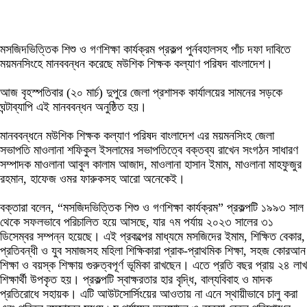
মসজিদভিত্তিক শিশু ও গণশিক্ষা কার্যক্রম প্রকল্প পুর্নবহালসহ পাঁচ দফা দাবিতে
ময়মনসিংহে মানববন্ধন করেছে মউশিক শিক্ষক কল্যাণ পরিষদ বাংলাদেশ।
আজ বৃহস্পতিবার (২০ মার্চ) দুপুরে জেলা প্রশাসক কার্যালয়ের সামনের সড়কে
ঘন্টাব্যাপি এই মানববন্ধন অনুষ্ঠিত হয়।
মানববন্ধনে মউশিক শিক্ষক কল্যাণ পরিষদ বাংলাদেশ এর ময়মনসিংহ জেলা
সভাপতি মাওলানা শফিকুল ইসলামের সভাপতিত্বে বক্তব্য রাখেন সংগঠন সাধারণ
সম্পাদক মাওলানা আবুল কালাম আজাদ, মাওলানা হাসান ইমাম, মাওলানা মাহফুজুর
রহমান, হাফেজ ওমর ফারুকসহ আরো অনেকেই।
বক্তারা বলেন, “মসজিদভিত্তিক শিশু ও গণশিক্ষা কার্যক্রম” প্রকল্পটি ১৯৯৩ সাল
থেকে সফলভাবে পরিচালিত হয়ে আসছে, যার ৭ম পর্যায় ২০২৩ সালের ৩১
ডিসেম্বর সম্পন্ন হয়েছে। এই প্রকল্পের মাধ্যমে মসজিদের ইমাম, শিক্ষিত বেকার,
প্রতিবন্ধী ও যুব সমাজসহ মহিলা শিক্ষিকারা প্রাক-প্রাথমিক শিক্ষা, সহজ কোরআন
শিক্ষা ও বয়স্ক শিক্ষায় গুরুত্বপূর্ণ ভূমিকা রাখছেন। এতে প্রতি বছর প্রায় ২৪ লাখ
শিক্ষার্থী উপকৃত হয়। প্রকল্পটি স্বাক্ষরতার হার বৃদ্ধি, বাল্যবিবাহ ও মাদক
প্রতিরোধে সহায়ক। এটি আউটসোর্সিংয়ের আওতায় না এনে স্থায়ীভাবে চালু করা