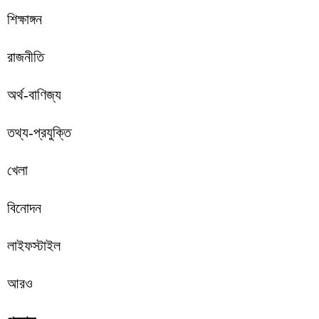
শিক্ষাঙ্গন
রাজনীতি
অর্থ-বাণিজ্য
তথ্য-প্রযুক্তি
খেলা
বিনোদন
লাইফস্টাইল
আরও