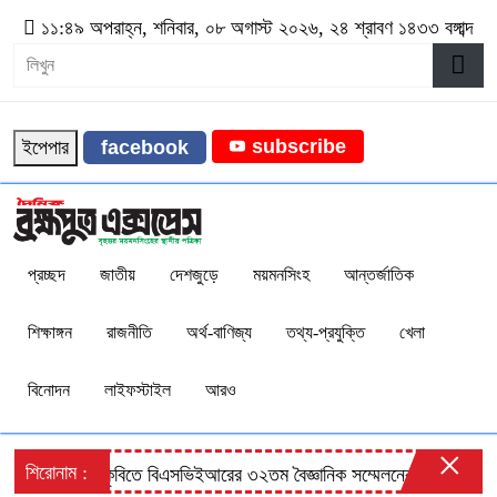
১১:৪৯ অপরাহ্ন, শনিবার, ০৮ অগাস্ট ২০২৬, ২৪ শ্রাবণ ১৪৩৩ বঙ্গাব্দ
subscribe
ইপেপার
facebook
প্রচ্ছদ
জাতীয়
দেশজুড়ে
ময়মনসিংহ
আন্তর্জাতিক
শিক্ষাঙ্গন
রাজনীতি
অর্থ-বাণিজ্য
তথ্য-প্রযুক্তি
খেলা
বিনোদন
লাইফস্টাইল
আরও
×
শিরোনাম :
বাকৃবিতে বিএসভিইআরের ৩২তম বৈজ্ঞানিক সম্মেলনের উদ্বোধন
জুল