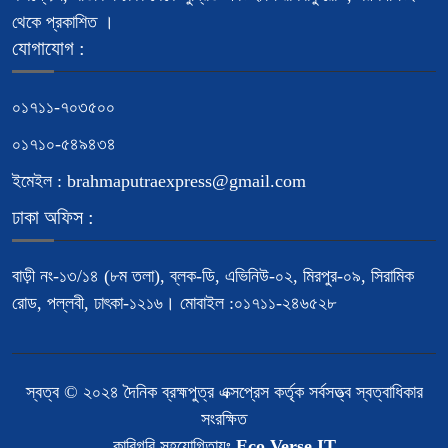
থেকে প্রকাশিত ।
যোগাযোগ :
০১৭১১-৭০৩৫০০
০১৭১০-৫৪৯৪৩৪
ইমেইল : brahmaputraexpress@gmail.com
ঢাকা অফিস :
বাড়ী নং-১৩/১৪ (৮ম তলা), ব্লক-ডি, এভিনিউ-০২, মিরপুর-০৯, সিরামিক
রোড, পল্লবী, ঢাৎকা-১২১৬। মোবাইল :০১৭১১-২৪৬৫২৮
স্বত্ব © ২০২৪ দৈনিক ব্রহ্মপুত্র এক্সপ্রেস কর্তৃক সর্বসত্ত্ব স্বত্বাধিকার
সংরক্ষিত
কারিগরি সহযোগিতায়ঃ
Eco Verse IT