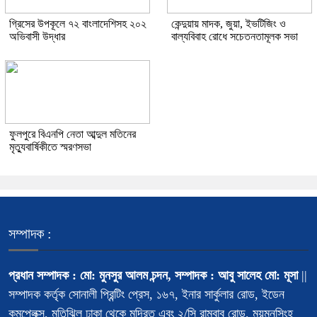
গ্রিসের উপকূলে ৭২ বাংলাদেশিসহ ২০২
কেন্দুয়ায় মাদক, জুয়া, ইভটিজিং ও
অভিবাসী উদ্ধার
বাল্যবিবাহ রোধে সচেতনতামূলক সভা
ফুলপুরে বিএনপি নেতা আব্দুল মতিনের
মৃত্যুবার্ষিকীতে স্মরণসভা
সম্পাদক :
প্রধান সম্পাদক : মো: মুনসুর আলম চন্দন, সম্পাদক : আবু সালেহ মো: মূসা
||
সম্পাদক কর্তৃক সোনালী প্রিন্টিং প্রেস, ১৬৭, ইনার সার্কুলার রোড, ইডেন
কমপ্লেক্স, মতিঝিল ঢাকা থেকে মুদ্রিত এবং ২/সি রামবাবু রোড, ময়মনসিংহ