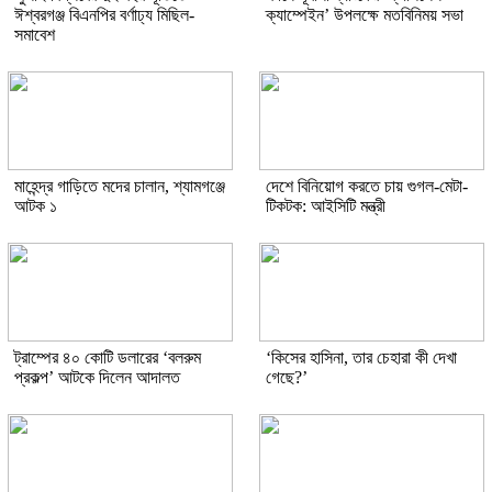
ঈশ্বরগঞ্জ বিএনপির বর্ণাঢ্য মিছিল-
ক্যাম্পেইন’ উপলক্ষে মতবিনিময় সভা
সমাবেশ
মাহেন্দ্র গাড়িতে মদের চালান, শ্যামগঞ্জে
দেশে বিনিয়োগ করতে চায় গুগল-মেটা-
আটক ১
টিকটক: আইসিটি মন্ত্রী
ট্রাম্পের ৪০ কোটি ডলারের ‘বলরুম
‘কিসের হাসিনা, তার চেহারা কী দেখা
প্রকল্প’ আটকে দিলেন আদালত
গেছে?’