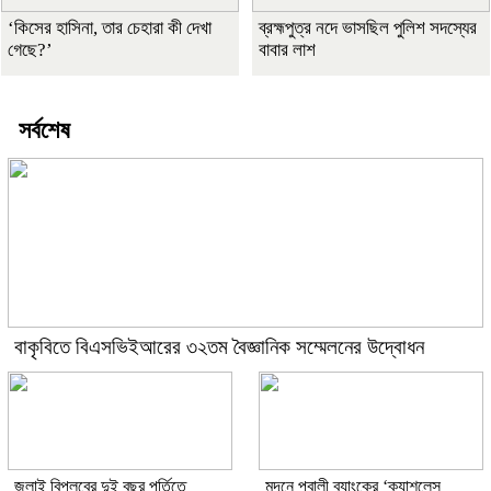
‘কিসের হাসিনা, তার চেহারা কী দেখা
ব্রহ্মপুত্র নদে ভাসছিল পুলিশ সদস্যের
গেছে?’
বাবার লাশ
সর্বশেষ
বাকৃবিতে বিএসভিইআরের ৩২তম বৈজ্ঞানিক সম্মেলনের উদ্বোধন
জুলাই বিপ্লবের দুই বছর পূর্তিতে
মদনে পূবালী ব্যাংকের ‘ক্যাশলেস