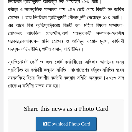
নিকটতম প্রতিদ্বন্দ্বী আজিজুল হক পেয়েছেন ১২৩ ভোট।
ক্রীড়া ও সাংস্কৃতিক সম্পাদক পদে ১৪৭ ভোট পেয়ে বিজয়ী হন জাকির
হোসেন । তার নিকটতম প্রতিদ্বন্দ্বী গৌতম নন্দী পেয়েছেন ১১৪ ভোট।
এর আগে বিনা প্রতিদ্বন্দ্বিতায় বিজয়ী হন- মহিলা বিষয়ক সম্পাদক-
মোসাম্মৎ আফরিনা ফেরদৌস,অর্থ সমন্বয়কারী সম্পাদক-দেবাশীষ
সরকার,কোষাধ্যক্ষ- মনির হোসেন ও আনিছুর রহমান মুরাদ, কার্যকরী
সদস্য- ফরিদ উদ্দিন,শামীম হাসান, মহি উদ্দিন।
ম্যাজিস্ট্রেট কোর্ট ও জজ কোর্ট কর্মচারীদের অধিকার আদায়ের জন্য
প্রতিষ্ঠিত হয় কর্মচারী কল্যান সমিতি। বাংলাদেশের বর্ববৃহৎ সমিতির মধ্যে
ময়মনসিংহ বিচার বিভাগীয় কর্মচারী কল্যান সমিতি অন্যতম।২০১৬ সাল
থেকে এ কমিটির যাত্রা শুরু হয়।
Share this news as a Photo Card
Download Photo Card