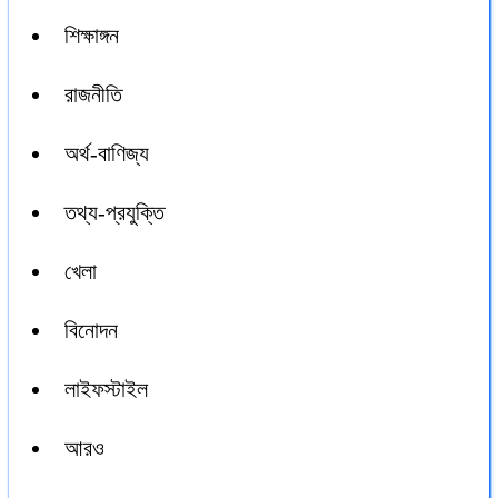
শিক্ষাঙ্গন
রাজনীতি
অর্থ-বাণিজ্য
তথ্য-প্রযুক্তি
খেলা
বিনোদন
লাইফস্টাইল
আরও