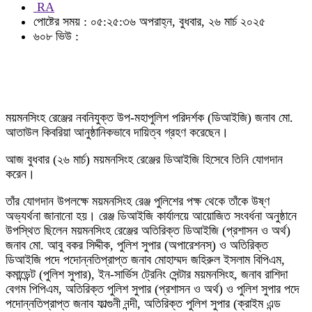
RA
পোষ্টের সময় : ০৫:২৫:৩৬ অপরাহ্ন, বুধবার, ২৬ মার্চ ২০২৫
৬০৮ ভিউ :
ময়মনসিংহ রেঞ্জের নবনিযুক্ত উপ-মহাপুলিশ পরিদর্শক (ডিআইজি) জনাব মো.
আতাউল কিবরিয়া আনুষ্ঠানিকভাবে দায়িত্ব গ্রহণ করেছেন।
আজ বুধবার (২৬ মার্চ) ময়মনসিংহ রেঞ্জের ডিআইজি হিসেবে তিনি যোগদান
করেন।
তাঁর যোগদান উপলক্ষে ময়মনসিংহ রেঞ্জ পুলিশের পক্ষ থেকে তাঁকে উষ্ণ
অভ্যর্থনা জানানো হয়। রেঞ্জ ডিআইজি কার্যালয়ে আয়োজিত সংবর্ধনা অনুষ্ঠানে
উপস্থিত ছিলেন ময়মনসিংহ রেঞ্জের অতিরিক্ত ডিআইজি (প্রশাসন ও অর্থ)
জনাব মো. আবু বকর সিদ্দীক, পুলিশ সুপার (অপারেশনস্) ও অতিরিক্ত
ডিআইজি পদে পদোন্নতিপ্রাপ্ত জনাব মোহাম্মদ জহিরুল ইসলাম বিপিএম,
কমান্ডেন্ট (পুলিশ সুপার), ইন-সার্ভিস ট্রেনিং সেন্টার ময়মনসিংহ, জনাব রাশিদা
বেগম পিপিএম, অতিরিক্ত পুলিশ সুপার (প্রশাসন ও অর্থ) ও পুলিশ সুপার পদে
পদোন্নতিপ্রাপ্ত জনাব ফাল্গুনী নন্দী, অতিরিক্ত পুলিশ সুপার (ক্রাইম এন্ড