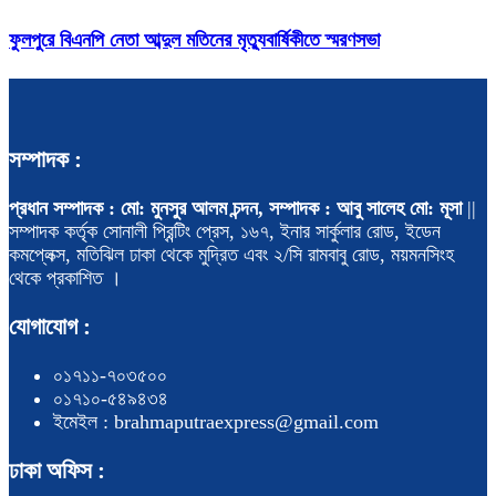
ফুলপুরে বিএনপি নেতা আব্দুল মতিনের মৃত্যুবার্ষিকীতে স্মরণসভা
সম্পাদক :
প্রধান সম্পাদক : মো: মুনসুর আলম চন্দন, সম্পাদক : আবু সালেহ মো: মূসা
||
সম্পাদক কর্তৃক সোনালী প্রিন্টিং প্রেস, ১৬৭, ইনার সার্কুলার রোড, ইডেন
কমপ্লেক্স, মতিঝিল ঢাকা থেকে মুদ্রিত এবং ২/সি রামবাবু রোড, ময়মনসিংহ
থেকে প্রকাশিত ।
যোগাযোগ :
০১৭১১-৭০৩৫০০
০১৭১০-৫৪৯৪৩৪
ইমেইল : brahmaputraexpress@gmail.com
ঢাকা অফিস :