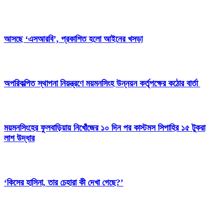
আসছে ‘এসআরবি’, প্রকাশিত হলো আইনের খসড়া
অপরিকল্পিত স্থাপনা নিয়ন্ত্রণে ময়মনসিংহ উন্নয়ন কর্তৃপক্ষের কঠোর বার্তা
ময়মনসিংহের ফুলবাড়িয়ায় নিখোঁজের ১০ দিন পর কাস্টমস সিপাহির ১৫ টুকরা
লাশ উদ্ধার
‘কিসের হাসিনা, তার চেহারা কী দেখা গেছে?’