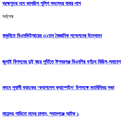
ব্রহ্মপুত্র নদে ভাসছিল পুলিশ সদস্যের বাবার লাশ
সর্বশেষ
বাকৃবিতে বিএসভিইআরের ৩২তম বৈজ্ঞানিক সম্মেলনের উদ্বোধন
জুলাই বিপ্লবের দুই বছর পূর্তিতে ঈশ্বরগঞ্জ বিএনপির বর্ণাঢ্য মিছিল-সমাবেশ
মদনে পূবালী ব্যাংকের ‘ক্যাশলেস ক্যাম্পেইন’ উপলক্ষে মতবিনিময় সভা
মাহেন্দ্র গাড়িতে মদের চালান, শ্যামগঞ্জে আটক ১