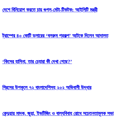
দেশে বিনিয়োগ করতে চায় গুগল-মেটা-টিকটক: আইসিটি মন্ত্রী
ট্রাম্পের ৪০ কোটি ডলারের ‘বলরুম প্রকল্প’ আটকে দিলেন আদালত
‘কিসের হাসিনা, তার চেহারা কী দেখা গেছে?’
গ্রিসের উপকূলে ৭২ বাংলাদেশিসহ ২০২ অভিবাসী উদ্ধার
কেন্দুয়ায় মাদক, জুয়া, ইভটিজিং ও বাল্যবিবাহ রোধে সচেতনতামূলক সভা