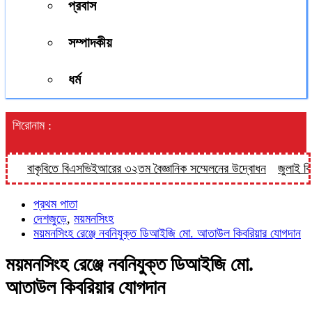
প্রবাস
সম্পাদকীয়
ধর্ম
শিরোনাম :
বাকৃবিতে বিএসভিইআরের ৩২তম বৈজ্ঞানিক সম্মেলনের উদ্বোধন
জুলাই বিপ্লবে
প্রথম পাতা
দেশজুড়ে
,
ময়মনসিংহ
ময়মনসিংহ রেঞ্জে নবনিযুক্ত ডিআইজি মো. আতাউল কিবরিয়ার যোগদান
ময়মনসিংহ রেঞ্জে নবনিযুক্ত ডিআইজি মো.
আতাউল কিবরিয়ার যোগদান