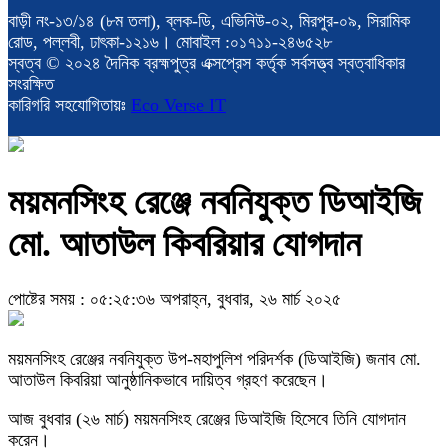
বাড়ী নং-১৩/১৪ (৮ম তলা), ব্লক-ডি, এভিনিউ-০২, মিরপুর-০৯, সিরামিক
রোড, পল্লবী, ঢাৎকা-১২১৬। মোবাইল :০১৭১১-২৪৬৫২৮
স্বত্ব © ২০২৪ দৈনিক ব্রহ্মপুত্র এক্সপ্রেস কর্তৃক সর্বসত্ত্ব স্বত্বাধিকার
সংরক্ষিত
কারিগরি সহযোগিতায়ঃ
Eco Verse IT
ময়মনসিংহ রেঞ্জে নবনিযুক্ত ডিআইজি
মো. আতাউল কিবরিয়ার যোগদান
পোষ্টের সময় : ০৫:২৫:৩৬ অপরাহ্ন, বুধবার, ২৬ মার্চ ২০২৫
ময়মনসিংহ রেঞ্জের নবনিযুক্ত উপ-মহাপুলিশ পরিদর্শক (ডিআইজি) জনাব মো.
আতাউল কিবরিয়া আনুষ্ঠানিকভাবে দায়িত্ব গ্রহণ করেছেন।
আজ বুধবার (২৬ মার্চ) ময়মনসিংহ রেঞ্জের ডিআইজি হিসেবে তিনি যোগদান
করেন।