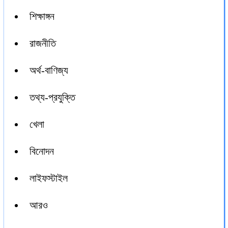
শিক্ষাঙ্গন
রাজনীতি
অর্থ-বাণিজ্য
তথ্য-প্রযুক্তি
খেলা
বিনোদন
লাইফস্টাইল
আরও