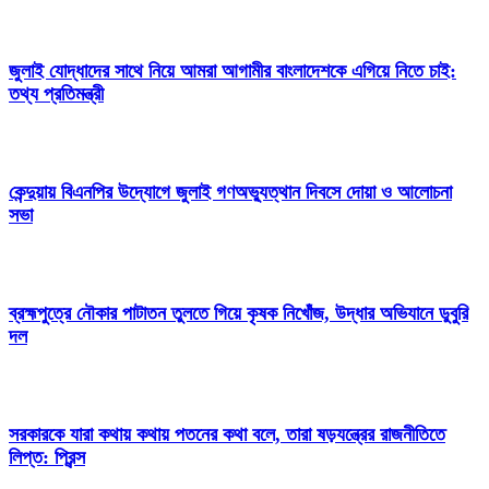
জুলাই যোদ্ধাদের সাথে নিয়ে আমরা আগামীর বাংলাদেশকে এগিয়ে নিতে চাই:
তথ্য প্রতিমন্ত্রী
কেন্দুয়ায় বিএনপির উদ্যোগে জুলাই গণঅভ্যুত্থান দিবসে দোয়া ও আলোচনা
সভা
ব্রহ্মপুত্রে নৌকার পাটাতন তুলতে গিয়ে কৃষক নিখোঁজ, উদ্ধার অভিযানে ডুবুরি
দল
সরকারকে যারা কথায় কথায় পতনের কথা বলে, তারা ষড়যন্ত্রের রাজনীতিতে
লিপ্ত: প্রিন্স