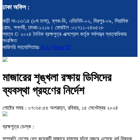
ঢাকা অফিস :
বাড়ী নং-১৩/১৪ (৮ম তলা), ব্লক-ডি, এভিনিউ-০২, মিরপুর-০৯, সিরামিক
রোড, পল্লবী, ঢাৎকা-১২১৬। মোবাইল :০১৭১১-২৪৬৫২৮
স্বত্ব © ২০২৪ দৈনিক ব্রহ্মপুত্র এক্সপ্রেস কর্তৃক সর্বসত্ত্ব স্বত্বাধিকার
সংরক্ষিত
কারিগরি সহযোগিতায়ঃ
Eco Verse IT
মাজারের শৃঙ্খলা রক্ষায় ডিসিদের
ব্যবস্থা গ্রহণের নির্দেশ
পোষ্টের সময় : ০৭:৩৫:৫৫ অপরাহ্ন, রবিবার, ১৫ সেপ্টেম্বর ২০২৪
ব্রহ্মপুত্র ডেস্ক :
সম্প্রতি দেশের বেশ কয়েকটি মাজারে হামলার ঘটনা নজরে এসেছে ধর্ম বিষয়ক