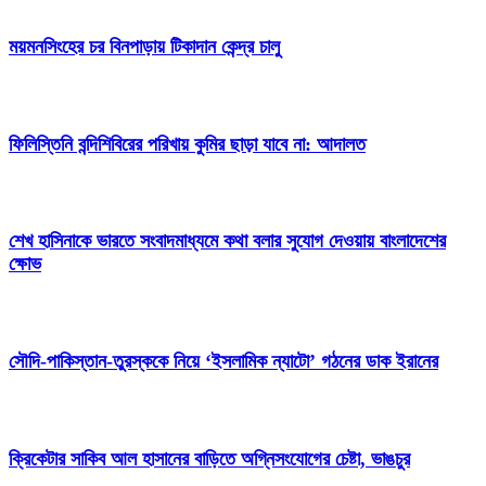
ময়মনসিংহের চর বিনপাড়ায় টিকাদান কেন্দ্র চালু
ফিলিস্তিনি বন্দিশিবিরের পরিখায় কুমির ছাড়া যাবে না: আদালত
শেখ হাসিনাকে ভারতে সংবাদমাধ্যমে কথা বলার সুযোগ দেওয়ায় বাংলাদেশের
ক্ষোভ
সৌদি-পাকিস্তান-তুরস্ককে নিয়ে ‘ইসলামিক ন্যাটো’ গঠনের ডাক ইরানের
ক্রিকেটার সাকিব আল হাসানের বাড়িতে অগ্নিসংযোগের চেষ্টা, ভাঙচুর