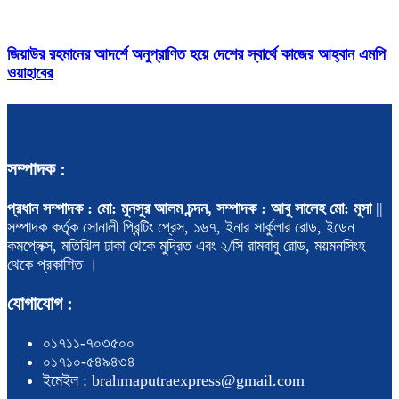
জিয়াউর রহমানের আদর্শে অনুপ্রাণিত হয়ে দেশের স্বার্থে কাজের আহ্বান এমপি
ওয়াহাবের
সম্পাদক :
প্রধান সম্পাদক : মো: মুনসুর আলম চন্দন, সম্পাদক : আবু সালেহ মো: মূসা
||
সম্পাদক কর্তৃক সোনালী প্রিন্টিং প্রেস, ১৬৭, ইনার সার্কুলার রোড, ইডেন
কমপ্লেক্স, মতিঝিল ঢাকা থেকে মুদ্রিত এবং ২/সি রামবাবু রোড, ময়মনসিংহ
থেকে প্রকাশিত ।
যোগাযোগ :
০১৭১১-৭০৩৫০০
০১৭১০-৫৪৯৪৩৪
ইমেইল : brahmaputraexpress@gmail.com