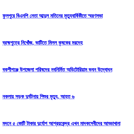
ফুলপুরে বিএনপি নেতা আব্দুল মতিনের মৃত্যুবার্ষিকীতে স্মরণসভা
ব্রহ্মপুত্রে নিখোঁজ, ভাটিতে মিলল কৃষকের মরদেহ
বকশীগঞ্জে উপজেলা পরিষদের নবনির্মিত অডিটোরিয়াম ভবন উদ্বোধন
নকলায় সড়ক দুর্ঘটনায় শিশুর মৃত্যু, আহত ৬
মদনে ৫ কোটি টাকার দুর্যোগ আশ্রয়কেন্দ্র এখন মাদকসেবীদের আড্ডাখানা