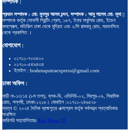
সম্পাদক :
প্রধান সম্পাদক : মো: মুনসুর আলম চন্দন, সম্পাদক : আবু সালেহ মো: মূসা
||
সম্পাদক কর্তৃক সোনালী প্রিন্টিং প্রেস, ১৬৭, ইনার সার্কুলার রোড, ইডেন
কমপ্লেক্স, মতিঝিল ঢাকা থেকে মুদ্রিত এবং ২/সি রামবাবু রোড, ময়মনসিংহ
থেকে প্রকাশিত ।
যোগাযোগ :
০১৭১১-৭০৩৫০০
০১৭১০-৫৪৯৪৩৪
ইমেইল : brahmaputraexpress@gmail.com
ঢাকা অফিস :
বাড়ী নং-১৩/১৪ (৮ম তলা), ব্লক-ডি, এভিনিউ-০২, মিরপুর-০৯, সিরামিক
রোড, পল্লবী, ঢাৎকা-১২১৬। মোবাইল :০১৭১১-২৪৬৫২৮
স্বত্ব © ২০২৪ দৈনিক ব্রহ্মপুত্র এক্সপ্রেস কর্তৃক সর্বসত্ত্ব স্বত্বাধিকার
সংরক্ষিত
কারিগরি সহযোগিতায়ঃ
Eco Verse IT