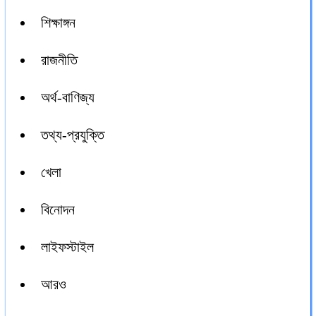
শিক্ষাঙ্গন
রাজনীতি
অর্থ-বাণিজ্য
তথ্য-প্রযুক্তি
খেলা
বিনোদন
লাইফস্টাইল
আরও