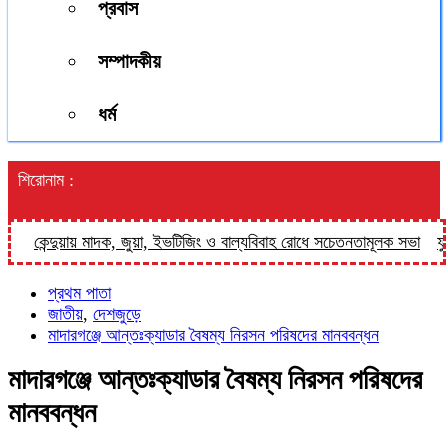
প্রবাস
সম্পাদকীয়
ধর্ম
শিরোনাম :
কেন্দুয়ায় মাদক, জুয়া, ইভটিজিং ও বাল্যবিবাহ রোধে সচেতনতামূলক সভা
ফুলপুর
প্রথম পাতা
জাতীয়
,
দেশজুড়ে
মাদারগঞ্জে আন্তঃক্যাডার বৈষম্য নিরসন পরিষদের মানববন্ধন
মাদারগঞ্জে আন্তঃক্যাডার বৈষম্য নিরসন পরিষদের
মানববন্ধন